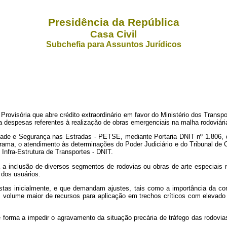
Presidência da República
Casa Civil
Subchefia para Assuntos Jurídicos
rovisória que abre crédito extraordinário em favor do Ministério dos Transp
 a despesas referentes à realização de obras emergenciais na malha rodoviári
lidade e Segurança nas Estradas - PETSE, mediante Portaria DNIT nº
1.806,
rama, o atendimento às determinações do Poder Judiciário e do Tribunal de 
Infra-Estrutura de Transportes - DNIT.
ra a inclusão de diversos segmentos de rodovias ou obras de arte especia
 dos usuários.
vistas inicialmente, e que demandam ajustes, tais como a importância da 
 volume maior de recursos para aplicação em trechos críticos com elevado 
 forma a impedir o agravamento da situação precária de tráfego das rodovi