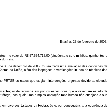
Brasília, 23 de fevereiro de 2006.
ortes, no valor de R$ 57.554.718,00 (cinqüenta e sete milhões, quinhentos e
a do País.
 de 30 de dezembro de 2005, foi realizada uma avaliação das condições da
Contas da União, além das inspeções e verificações in loco de técnicos das
is no PETSE os casos que exigiam intervenções urgentes devido ao elevado
concentração de recursos em pontos específicos que apresentam estado de
tráfego, nos quais uma simples operação tapa-buraco não ensejaria a sua
as em diversos Estados da Federação e, por consequência, a ocorrência de