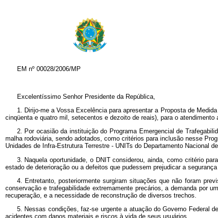
EM nº 00028/2006/MP
Excelentíssimo Senhor Presidente da República,
1. Dirijo-me a Vossa Excelência para apresentar a Proposta de Medida P
cinqüenta e quatro mil, setecentos e dezoito de reais), para o atendimento
2. Por ocasião da instituição do Programa Emergencial de Trafegabi
malha rodoviária, sendo adotados, como critérios para inclusão nesse Prog
Unidades de Infra-Estrutura Terrestre - UNITs do Departamento Nacional de 
3. Naquela oportunidade, o DNIT considerou, ainda, como critério pa
estado de deterioração ou a defeitos que pudessem prejudicar a segurança
4. Entretanto, posteriormente surgiram situações que não foram pre
conservação e trafegabilidade extremamente precários, a demanda por um
recuperação, e a necessidade de reconstrução de diversos trechos.
5. Nessas condições, faz-se urgente a atuação do Governo Federal de
acidentes com danos materiais e riscos à vida de seus usuários.