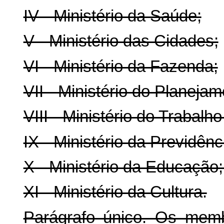
IV - Ministério da Saúde;
V - Ministério das Cidades;
VI - Ministério da Fazenda;
VII - Ministério do Planej
VIII - Ministério do Trabal
IX - Ministério da Previdênc
X - Ministério da Educação;
XI - Ministério da Cultura.
Parágrafo único. Os mem