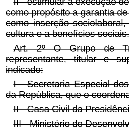
II - estimular a execução d
como propósito a garantia de 
como inserção sociolaboral
cultura e a benefícios sociais
Art. 2º O Grupo de Tr
representante, titular e 
indicado:
I - Secretaria Especial d
da República, que o coordena
II - Casa Civil da Presidênc
III - Ministério do Desenv