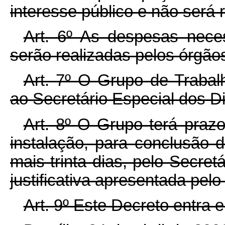
interesse público e não será
Art. 6º As despesas nece
serão realizadas pelos órgão
Art. 7º O Grupo de Trabalh
ao Secretário Especial dos D
Art. 8º O Grupo terá praz
instalação, para conclusão d
mais trinta dias, pelo Secre
justificativa apresentada pel
Art. 9º Este Decreto entra 