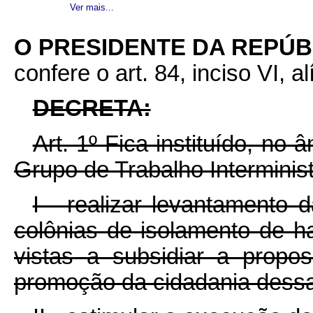
Ver mais...
O PRESIDENTE DA REPÚB
confere o art. 84, inciso VI, a
DECRETA:
Art. 1º Fica instituído, no
Grupo de Trabalho Interminist
I - realizar levantamento 
colônias de isolamento de h
vistas a subsidiar a propo
promoção da cidadania dessa