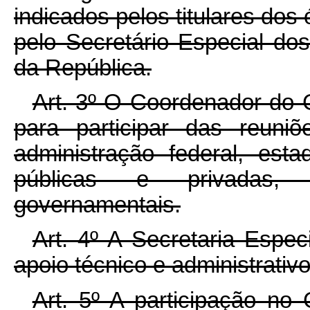
indicados pelos titulares do
pelo Secretário Especial do
da República.
Art. 3º O Coordenador do 
para participar das reuni
administração federal, est
públicas e privadas, 
governamentais.
Art. 4º A Secretaria Espe
apoio técnico e administrativ
Art. 5º A participação no