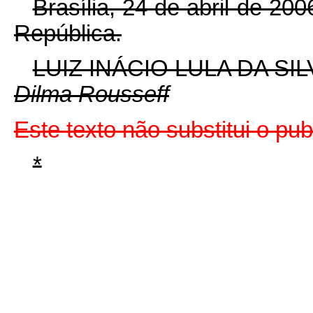
Brasília, 24 de abril de 20
República.
LUIZ INÁCIO LULA DA SIL
Dilma Rousseff
Este texto não substitui o pu
*