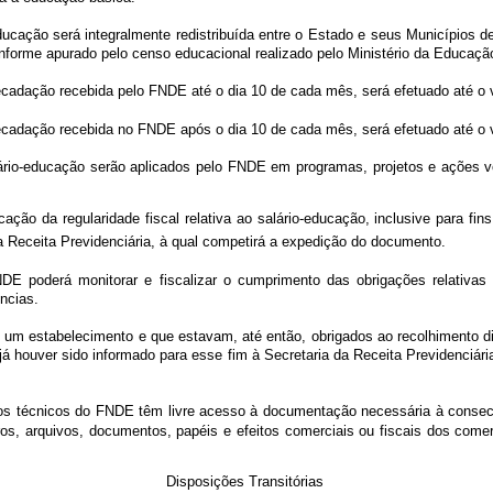
educação será integralmente redistribuída entre o Estado e seus Municípios 
conforme apurado pelo censo educacional realizado pelo Ministério da Educaç
rrecadação recebida pelo FNDE até o dia 10 de cada mês, será efetuado até 
rrecadação recebida no FNDE após o dia 10 de cada mês, será efetuado até 
rio-educação serão aplicados pelo FNDE em programas, projetos e ações v
ação da regularidade fiscal relativa ao salário-educação, inclusive para fi
 da Receita Previdenciária, à qual competirá a expedição do documento.
DE poderá monitorar e fiscalizar o cumprimento das obrigações relativas 
dências.
e um estabelecimento e que estavam, até então, obrigados ao recolhimento di
 houver sido informado para esse fim à Secretaria da Receita Previdenciária
os técnicos do FNDE têm livre acesso à documentação necessária à consecuç
vros, arquivos, documentos, papéis e efeitos comerciais ou fiscais dos come
Disposições Transitórias