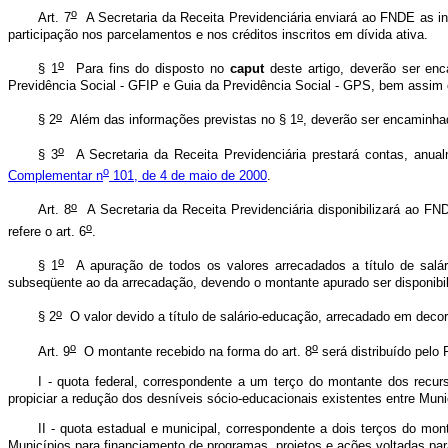
o
Art. 7
A Secretaria da Receita Previdenciária enviará ao FNDE as in
participação nos parcelamentos e nos créditos inscritos em dívida ativa.
o
§ 1
Para fins do disposto no
caput
deste artigo, deverão ser e
Previdência Social - GFIP e Guia da Previdência Social - GPS, bem assim 
o
o
§ 2
Além das informações previstas no § 1
, deverão ser encaminha
o
§ 3
A Secretaria da Receita Previdenciária prestará contas, anua
o
Complementar n
101, de 4 de maio de 2000
.
o
Art. 8
A Secretaria da Receita Previdenciária disponibilizará ao FND
o
refere o art. 6
.
o
§ 1
A apuração de todos os valores arrecadados a título de salário
subseqüente ao da arrecadação, devendo o montante apurado ser disponib
o
§ 2
O valor devido a título de salário-educação, arrecadado em deco
o
o
Art. 9
O montante recebido na forma do art. 8
será distribuído pelo
I - quota federal, correspondente a um terço do montante dos recu
propiciar a redução dos desníveis sócio-educacionais existentes entre Municí
II - quota estadual e municipal, correspondente a dois terços do m
Municípios para financiamento de programas, projetos e ações voltadas pa