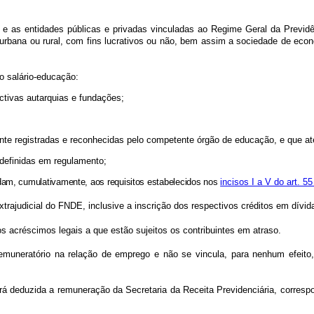
 as entidades públicas e privadas vinculadas ao Regime Geral da Previdênc
 urbana ou rural, com fins lucrativos ou não, bem assim a sociedade de eco
o salário-educação:
ectivas autarquias e fundações;
amente registradas e reconhecidas pelo competente órgão de educação, e que 
r definidas em regulamento;
ndam, cumulativamente, aos requisitos estabelecidos nos
incisos I a V do art. 5
trajudicial do FNDE, inclusive a inscrição dos respectivos créditos em dívid
os acréscimos legais a que estão sujeitos os contribuintes em atraso.
remuneratório na relação de emprego e não se vincula, para nenhum efeit
á deduzida a remuneração da Secretaria da Receita Previdenciária, corresp