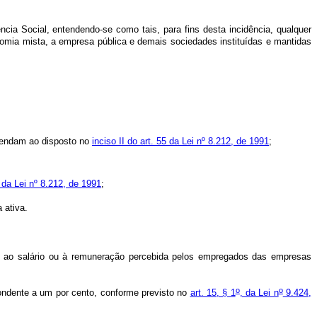
ia Social, entendendo-se como tais, para fins desta incidência, qualquer
nomia mista, a empresa pública e demais sociedades instituídas e mantidas
atendam ao disposto no
inciso II do art. 55 da Lei nº 8.212, de 1991
;
5 da Lei nº 8.212, de 1991
;
a ativa.
o, ao salário ou à remuneração percebida pelos empregados das empresas
o
o
ondente a um por cento, conforme previsto no
art. 15, § 1
, da Lei n
9.424,