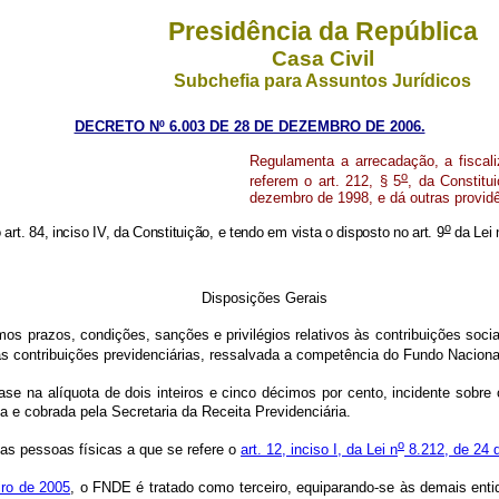
Presidência da República
Casa Civil
Subchefia para Assuntos Jurídicos
DECRETO Nº 6.003 DE 28 DE DEZEMBRO DE 2006.
Regulamenta a arrecadação, a fiscali
o
referem o art. 212, § 5
, da Constitu
dezembro de 1998, e dá outras provid
o
 art. 84, inciso IV, da Constituição, e tendo em vista o disposto no art. 9
da Lei 
Disposições Gerais
s prazos, condições, sanções e privilégios relativos às contribuições socia
s às contribuições previdenciárias, ressalvada a competência do Fundo Naci
se na alíquota de dois inteiros e cinco décimos por cento, incidente sobre 
a e cobrada pela Secretaria da Receita Previdenciária.
o
as pessoas físicas a que se refere o
art. 12, inciso I, da Lei n
8.212, de 24 d
iro de 2005
, o FNDE é tratado como terceiro, equiparando-se às demais entid