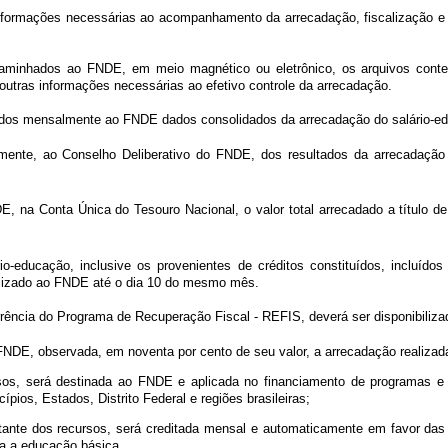
formações necessárias ao acompanhamento da arrecadação, fiscalização e re
ncaminhados ao FNDE, em meio magnético ou eletrônico, os arquivos con
outras informações necessárias ao efetivo controle da arrecadação.
dos mensalmente ao FNDE dados consolidados da arrecadação do salário-edu
lmente, ao Conselho Deliberativo do FNDE, dos resultados da arrecadação 
E, na Conta Única do Tesouro Nacional, o valor total arrecadado a título de
-educação, inclusive os provenientes de créditos constituídos, incluídos 
ilizado ao FNDE até o dia 10 do mesmo mês.
rrência do Programa de Recuperação Fiscal - REFIS, deverá ser disponibili
 FNDE, observada, em noventa por cento de seu valor, a arrecadação realizad
rsos, será destinada ao FNDE e aplicada no financiamento de programas e 
pios, Estados, Distrito Federal e regiões brasileiras;
ontante dos recursos, será creditada mensal e automaticamente em favor das
ra a educação básica.