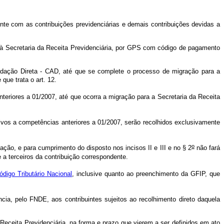
nte com as contribuições previdenciárias e demais contribuições devidas a
te à Secretaria da Receita Previdenciária, por GPS com código de pagamento
cadação Direta - CAD, até que se complete o processo de migração para a
 que trata o art. 12.
eriores a 01/2007, até que ocorra a migração para a Secretaria da Receita
tivos a competências anteriores a 01/2007, serão recolhidos exclusivamente
o
ação, e para cumprimento do disposto nos incisos II e III e no § 2
não fará
 a terceiros da contribuição correspondente.
ódigo Tributário Nacional
, inclusive quanto ao preenchimento da GFIP, que
ia, pelo FNDE, aos contribuintes sujeitos ao recolhimento direto daquela
a Receita Previdenciária, na forma e prazo que vierem a ser definidos em ato