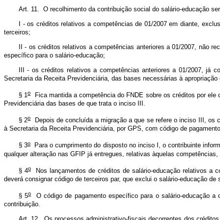
Art. 11. O recolhimento da contribuição social do salário-educação ser
I - os créditos relativos a competências de 01/2007 em diante, excl
terceiros;
II - os créditos relativos a competências anteriores a 01/2007, não 
específico para o salário-educação;
III - os créditos relativos a competências anteriores a 01/2007, j
Secretaria da Receita Previdenciária, das bases necessárias à apropriação 
o
§ 1
Fica mantida a competência do FNDE sobre os créditos por ele co
Previdenciária das bases de que trata o inciso III.
o
§ 2
Depois de concluída a migração a que se refere o inciso III, os 
à Secretaria da Receita Previdenciária, por GPS, com código de pagamento
o
§ 3
Para o cumprimento do disposto no inciso I, o contribuinte inform
qualquer alteração nas GFIP já entregues, relativas àquelas competências
o
§ 4
Nos lançamentos de créditos de salário-educação relativos a c
deverá consignar código de terceiros par, que exclui o salário-educação 
o
§ 5
O código de pagamento específico para o salário-educação a qu
contribuição.
Art. 12. Os processos administrativo-fiscais decorrentes dos créditos 