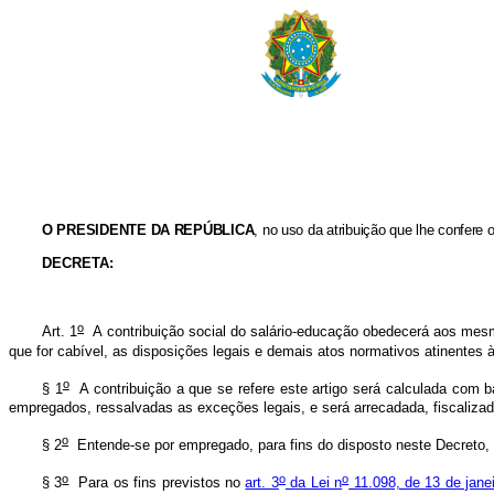
O
PRESIDENTE DA REPÚBLICA
, no uso da atribuição que lhe confere o
DECRETA:
o
Art. 1
A contribuição social do salário-educação obedecerá aos mesmo
que for cabível, as disposições legais e demais atos normativos atinente
o
§ 1
A contribuição a que se refere este artigo será calculada com ba
empregados, ressalvadas as exceções legais, e será arrecadada, fiscalizad
o
§ 2
Entende-se por empregado, para fins do disposto neste Decreto, 
o
o
o
§ 3
Para os fins previstos no
art. 3
da Lei n
11.098, de 13 de jane