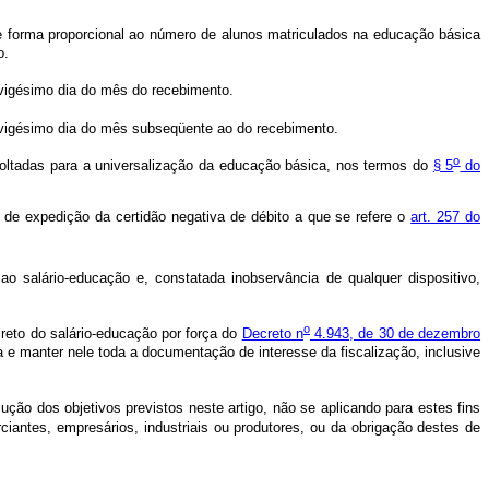
de forma proporcional ao número de alunos matriculados na educação básica
ão.
o vigésimo dia do mês do recebimento.
o vigésimo dia do mês subseqüente ao do recebimento.
o
oltadas para a universalização da educação básica, nos termos do
§ 5
do
ns de expedição da certidão negativa de débito a que se refere o
art. 257 do
ao salário-educação e, constatada inobservância de qualquer dispositivo,
o
reto do salário-educação por força do
Decreto n
4.943, de 30 de dezembro
 e manter nele toda a documentação de interesse da fiscalização, inclusive
ão dos objetivos previstos neste artigo, não se aplicando para estes fins
rciantes, empresários, industriais ou produtores, ou da obrigação destes de