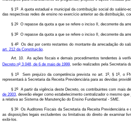
o
§ 1
A quota estadual e municipal da contribuição social do salário-
das respectivas redes de ensino no exercício anterior ao da distribuição, 
o
§ 2
O repasse da quota a que se refere o inciso II, decorrente da a
o
§ 3
O repasse da quota a que se refere o inciso II, decorrente da a
o
§ 4
Os dez por cento restantes do montante da arrecadação do salá
art. 212 da Constituição
.
Art. 10. As ações fiscais e demais procedimentos tendentes à verific
o
Decreto n
3.048, de 6 de maio de 1999
, serão realizados pela Secretaria
o
o
o
§ 1
Sem prejuízo da competência prevista no art. 1
, § 1
, o FN
representará à Secretaria da Receita Previdenciária para as devidas provi
o
§ 2
A partir da vigência deste Decreto, os contribuintes com mais d
de 2003
, deverão eleger como estabelecimento centralizador o mesmo que já
a relativa ao Sistema de Manutenção do Ensino Fundamental - SME.
o
§ 3
Os Auditores Fiscais da Secretaria da Receita Previdenciária e 
as disposições legais excludentes ou limitativas do direito de examinar li
exibi-los.