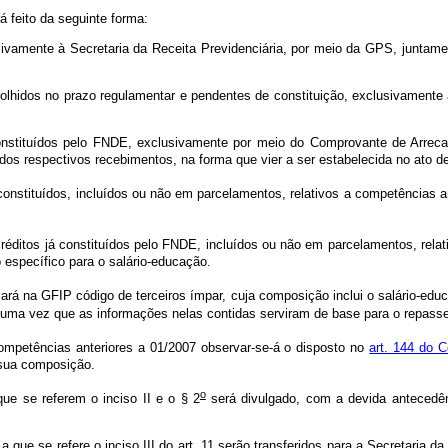
á feito da seguinte forma:
usivamente à Secretaria da Receita Previdenciária, por meio da GPS, juntame
recolhidos no prazo regulamentar e pendentes de constituição, exclusivamen
á constituídos pelo FNDE, exclusivamente por meio do Comprovante de Arre
dos respectivos recebimentos, na forma que vier a ser estabelecida no ato de
nstituídos, incluídos ou não em parcelamentos, relativos a competências ant
créditos já constituídos pelo FNDE, incluídos ou não em parcelamentos, rela
 específico para o salário-educação.
ará na GFIP código de terceiros ímpar, cuja composição inclui o salário-educ
, uma vez que as informações nelas contidas serviram de base para o repasse
ompetências anteriores a 01/2007 observar-se-á o disposto no
art. 144 do C
de sua composição.
o
e se referem o inciso II e o § 2
será divulgado, com a devida antecedênc
a que se refere o inciso III do art. 11 serão transferidos para a Secretaria d