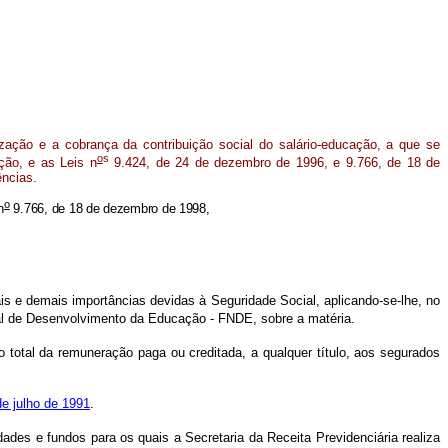
zação e a cobrança da contribuição social do salário-educação, a que se
o
s
ição, e as Leis n
9.424, de 24 de dezembro de 1996, e 9.766, de 18 de
ências.
o
n
9.766, de 18 de dezembro de 1998,
is e demais importâncias devidas à Seguridade Social, aplicando-se-lhe, no
onal de Desenvolvimento da Educação - FNDE, sobre a matéria.
o total da remuneração paga ou creditada, a qualquer título, aos segurados
e julho de 1991
.
ades e fundos para os quais a Secretaria da Receita Previdenciária realiza