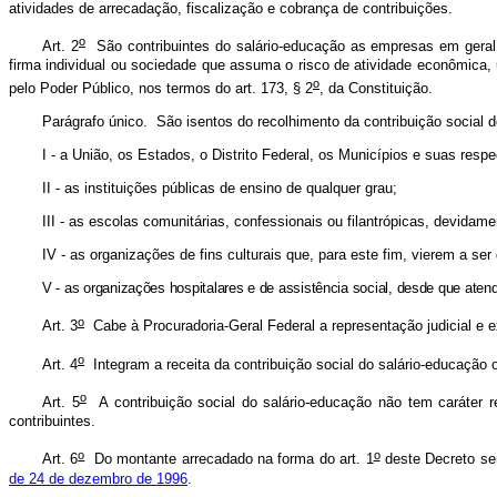
atividades de arrecadação, fiscalização e cobrança de contribuições.
o
Art. 2
São contribuintes do salário-educação as empresas em geral e
firma individual ou sociedade que assuma o risco de atividade econômica,
o
pelo Poder Público, nos termos do art. 173, § 2
, da Constituição.
Parágrafo único. São isentos do recolhimento da contribuição social d
I - a União, os Estados, o Distrito Federal, os Municípios e suas resp
II - as instituições públicas de ensino de qualquer grau;
III - as escolas comunitárias, confessionais ou filantrópicas, devid
IV - as organizações de fins culturais que, para este fim, vierem a se
V - as organizações hospitalares e de assistência social, desde que ate
o
Art. 3
Cabe à Procuradoria-Geral Federal a representação judicial e ex
o
Art. 4
Integram a receita da contribuição social do salário-educação 
o
Art. 5
A contribuição social do salário-educação não tem caráter 
contribuintes.
o
o
Art. 6
Do montante arrecadado na forma do art. 1
deste Decreto ser
de 24 de dezembro de 1996
.