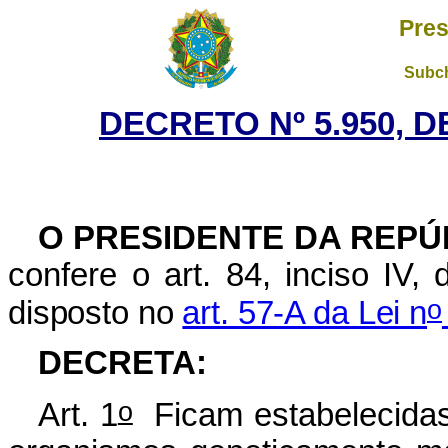
Pres
Subch
DECRETO Nº 5.950, D
O PRESIDENTE DA REPÚ
confere o art. 84,
inciso IV,
o
disposto no
art. 57-A da Lei n
DECRETA:
o
Art. 1
Ficam estabelecidas 