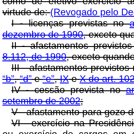
como de efetivo exercício 
virtude de:
(Revogado pelo Dec
I - licenças previstas no
dezembro de 1990
, exceto q
II - afastamentos previsto
8.112, de 1990
, exceto quand
III - afastamentos previstos
“b”
,
“d”
e
“e”
,
IX
e
X do art. 10
IV - cessão prevista no
a
setembro de 2002
;
V - afastamento para gozo d
VI - exercício na Presidênc