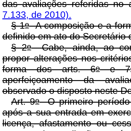
das avaliações referidas no a
7.133, de 2010).
o
§ 1
A composição e a form
definido em ato do Secretário 
o
§ 2
Cabe, ainda, ao com
propor alterações nos critéri
o
forma dos arts. 6
e 7
aperfeiçoamento da avali
observado o disposto neste De
o
Art. 9
O primeiro período d
após a sua entrada em exerc
licença, afastamento ou ces