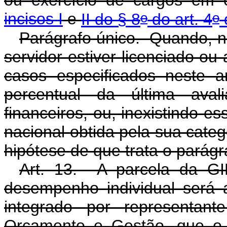
ou exercício de cargos em 
o
o
incisos I
e
II do § 8
do art. 4
Parágrafo único. Quando, no 
servidor estiver licenciado ou 
casos especificados neste a
percentual da última aval
financeiros, ou, inexistindo e
nacional obtida pela sua categ
hipótese de que trata o parágra
Art. 13. A parcela da GI
desempenho individual será 
integrado por representant
Orçamento e Gestão, que o p