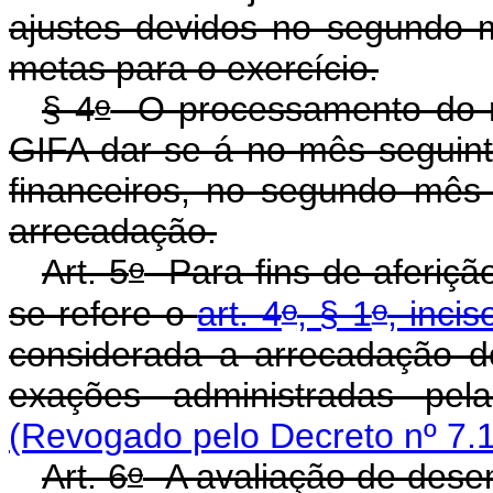
ajustes devidos no segundo 
metas para o exercício.
o
§ 4
O processamento do res
GIFA dar-se-á no mês seguint
financeiros, no segundo mês
arrecadação.
o
Art. 5
Para fins de aferiçã
o
o
se refere o
art. 4
, § 1
, incis
considerada a arrecadação do
exações administradas pela
(Revogado pelo Decreto nº 7.1
o
Art. 6
A avaliação de desem