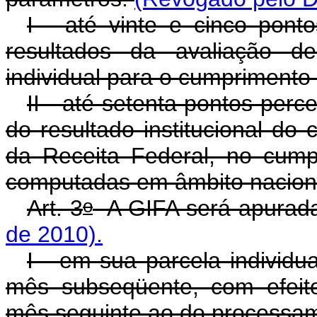
I - até vinte e cinco pont
resultados da avaliação d
individual para o cumprimento
II - até setenta pontos perc
do resultado institucional do
da Receita Federal, no cum
computadas em âmbito nacion
o
Art. 3
A GIFA será apurad
de 2010).
I - em sua parcela individu
mês subseqüente, com efeito
mês seguinte ao do processam