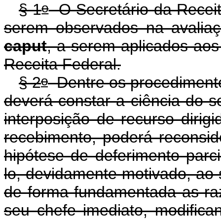
o
§ 1
O Secretário da Receit
serem observados na avalia
caput
, a
serem aplicados aos 
Receita Federal.
o
§ 2
Dentre os procedimento
deverá constar a ciência do se
interposição de recurso dirig
recebimento, poderá reconsid
hipótese de deferimento parc
lo, devidamente motivado, ao 
de forma fundamentada as raz
seu chefe imediato, modifica