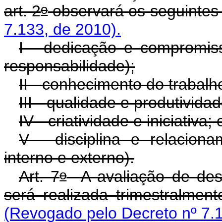
o
art. 2
observará os seguintes 
7.133, de 2010).
I - dedicação e compromiss
responsabilidade);
II - conhecimento do trabal
III - qualidade e produtividad
IV - criatividade e iniciativa; 
V - disciplina e relacion
interno e externo).
o
Art. 7
A avaliação de dese
será realizada trimestralment
(Revogado pelo Decreto nº 7.1