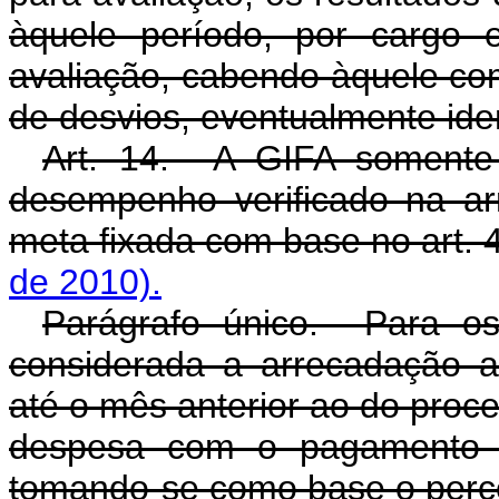
àquele período, por cargo 
avaliação, cabendo àquele co
de desvios, eventualmente iden
Art. 14. A GIFA somente 
desempenho verificado na ar
meta fixada com base no art. 
de 2010).
Parágrafo único. Para o
considerada a arrecadação 
até o mês anterior ao do pro
despesa com o pagamento 
tomando-se como base o perce