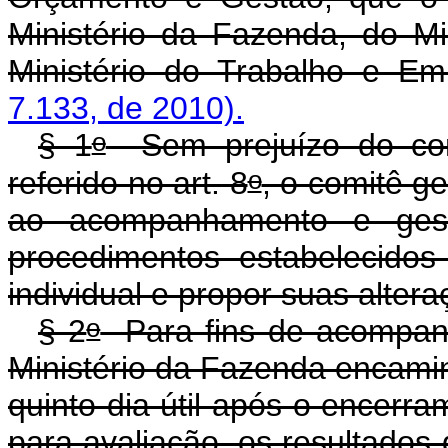
Ministério da Fazenda, do Mi
Ministério do Trabalho e E
7.133, de 2010).
o
§ 1
Sem prejuízo do com
o
referido no art. 8
, o comitê g
ao acompanhamento e gestã
procedimentos estabelecido
individual e propor suas altera
o
§ 2
Para fins de acompanh
Ministério da Fazenda encamin
quinto dia útil após o encerr
para avaliação, os resultados 