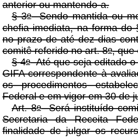
anterior ou mantendo-a.
o
§ 3
Sendo mantida ou modi
chefia imediata, na forma do 
no prazo de até dez dias cont
o
comitê referido no art. 8
, que 
o
§ 4
Até que seja editado o 
GIFA correspondente à avalia
os procedimentos estabelec
Federal e em vigor em 30 de j
o
Art. 8
Será instituído com
Secretaria da Receita Fed
finalidade de julgar os recur