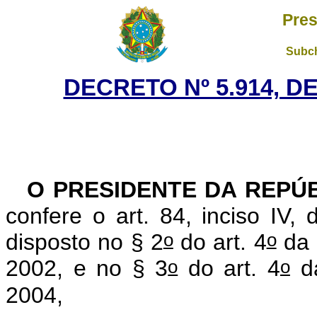
Pres
Subch
DECRETO Nº 5.914, D
O PRESIDENTE DA REPÚB
confere o art. 84, inciso IV,
o
o
disposto no § 2
do art. 4
da 
o
o
2002, e no § 3
do art. 4
da
2004,