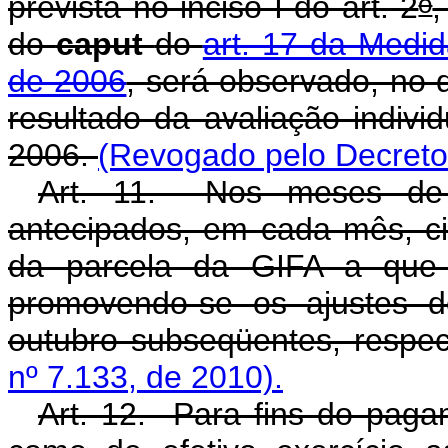
o
prevista no inciso I do art. 2
,
do
caput
do
art. 17 da Medid
de 2006
, será observado, no 
resultado da avaliação individ
2006.
(Revogado pelo Decreto 
Art. 11. Nos meses de 
antecipados, em cada mês, c
da parcela da GIFA a que s
promovendo-se os ajustes 
outubro subseqüentes, respe
nº 7.133, de 2010).
Art. 12. Para fins do pag