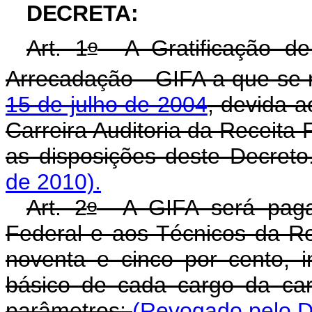
DECRETA:
o
Art. 1
A Gratificação de 
Arrecadação - GIFA a que se 
15 de julho de 2004
, devida a
Carreira Auditoria da Receita
as disposições deste Decret
de 2010).
o
Art. 2
A GIFA será paga a
Federal e aos Técnicos da Re
noventa e cinco por cento, 
básico de cada cargo da car
parâmetros:
(Revogado pelo De