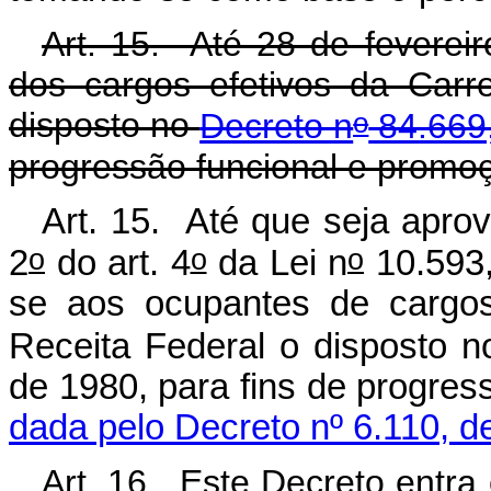
Art. 15. Até 28 de feverei
dos cargos efetivos da Carre
o
disposto no
Decreto n
84.669,
progressão funcional e promo
Art. 15. Até que seja apro
o
o
o
2
do art. 4
da Lei n
10.593,
se aos ocupantes de cargos 
Receita Federal o disposto n
de 1980, para fins de progre
dada pelo Decreto nº 6.110, d
Art. 16. Este Decreto entra