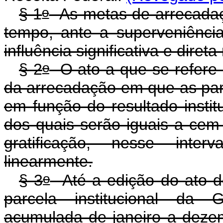
o
§ 1
As metas de arrecadaçã
tempo, ante a superveniênci
influência significativa e dire
o
§ 2
O ato a que se refere
da arrecadação em que as parc
em função do resultado institu
dos quais serão iguais a cem
gratificação, nesse interv
linearmente.
o
§ 3
Até a edição do ato d
parcela institucional da 
acumulada de janeiro a dezem