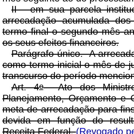
II - em sua parcela insti
arrecadação acumulada dos
termo final o segundo mês an
os seus efeitos financeiros.
Parágrafo único. A arreca
como termo inicial o mês de j
transcurso do período mencion
o
Art. 4
Ato dos Ministr
Planejamento, Orçamento e G
meta de arrecadação para fin
devida em função do resulta
Receita Federal.
(Revogado pe