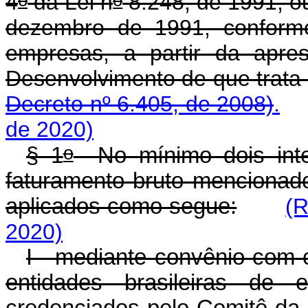
4
da Lei n
8.248, de 1991, ou
dezembro de 1991, conforme
empresas, a partir da apre
Desenvolvimento de que tr
Decreto nº 6.405, de 2008)
.
de 2020)
o
§ 1
No mínimo dois intei
faturamento bruto mencionado
aplicados como segue:
(R
2020)
I - mediante convênio com c
entidades brasileiras de e