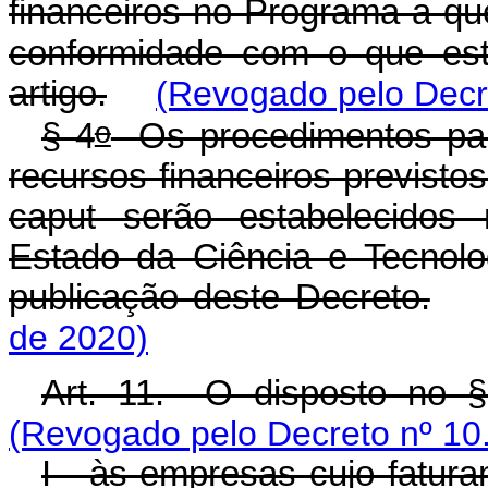
financeiros no Programa a que
conformidade com o que est
artigo.
(Revogado pelo Decr
o
§ 4
Os procedimentos para
recursos financeiros previsto
caput serão estabelecidos 
Estado da Ciência e Tecnolo
publicação deste Decreto.
de 2020)
Art. 11. O disposto no 
(Revogado pelo Decreto nº 10
I - às empresas cujo fatura