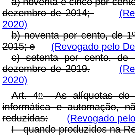
a) noventa e cinco por cento
dezembro de 2014;
(Re
2020)
b) noventa por cento, de 1
2015; e
(Revogado pelo Dec
c) setenta por cento, de
dezembro de 2019.
(Re
2020)
o
Art. 4
As alíquotas do I
informática e automação, nã
reduzidas:
(Revogado pelo
I - quando produzidos na R