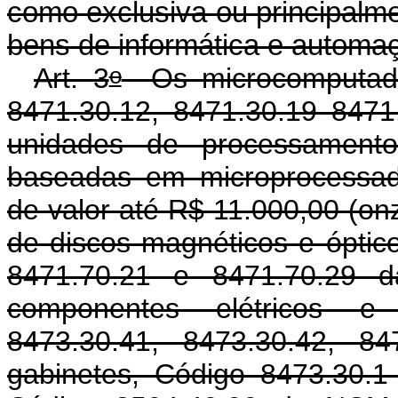
como exclusiva ou principalme
bens de informática e automa
o
Art. 3
Os microcomputador
8471.30.12, 8471.30.19 847
unidades de processamento
baseadas em microprocessad
de valor até R$ 11.000,00 (on
de discos magnéticos e óptic
8471.70.21 e 8471.70.29 d
componentes elétricos e 
8473.30.41, 8473.30.42, 8
gabinetes, Código 8473.30.