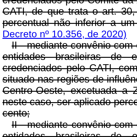
credenciados pelo Comitê da 
CATI, de que trata o art. 30
percentual não inferior a u
Decreto nº 10.356, de 2020)
II - mediante convênio com 
entidades brasileiras de e
credenciados pelo CATI, com
situado nas regiões de influ
Centro-Oeste, excetuada a 
neste caso, ser aplicado perce
cento;
II - mediante convênio com 
entidades brasileiras de e