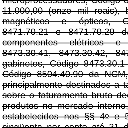
11.000,00 (onze mil reais)
magnéticos e ópticos, Có
8471.70.21 e 8471.70.29 d
componentes elétricos e 
8473.30.41, 8473.30.42, 8
gabinetes, Código 8473.30.
Código 8504.40.90 da NCM, 
principalmente destinados a 
sobre o faturamento bruto de
produtos no mercado interno,
o
estabelecidos nos §§ 4
e 
cinqüenta por cento a