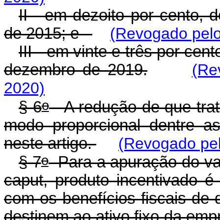
II - em dezoito por cento, 
de 2015; e
(Revogado pelo
III - em vinte e três por cen
dezembro de 2019.
(Re
2020)
o
§ 6
A redução de que trat
modo proporcional dentre as
neste artigo.
(Revogado pel
o
§ 7
Para a apuração do val
caput, produto incentivado é
com os benefícios fiscais de 
destinem ao ativo fixo da emp