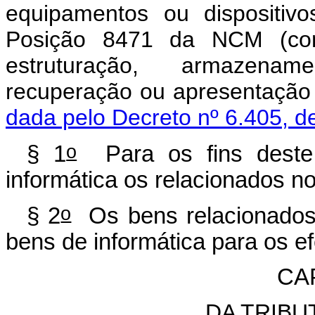
equipamentos ou dispositiv
Posição 8471 da NCM (com 
estruturação, armazenam
recuperação ou apresen
dada pelo Decreto nº 6.405, d
o
§ 1
Para os fins deste 
informática os relacionados no
o
§ 2
Os bens relacionados 
bens de informática para os ef
CAP
DA TRIBU