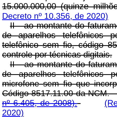
15.000.000,00 (quinze milhõ
Decreto nº 10.356, de 2020)
II - ao montante do fatura
de aparelhos telefônicos p
telefônico sem fio, código 
controle por técnicas digitais.
II - ao montante do fatura
de aparelhos telefônicos p
microfone sem fio que incorpo
Código 8517.11.00 da
nº 6.405, de 2008).
(R
2020)