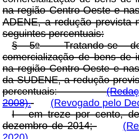
na região Centro-Oeste e nas
ADENE, a redução prevista 
seguintes percentuais:
o
§ 5
Tratando-se de i
comercialização de bens de 
na região Centro-Oeste e na
da SUDENE, a redução previs
percentuais:
(Redaç
2008).
(Revogado pelo Dec
I - em treze por cento, d
dezembro de 2014;
(Re
2020)