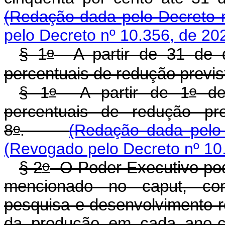
(Redação dada pelo Decreto n
pelo Decreto nº 10.356, de 20
o
§ 1
A partir de 31 de d
percentuais de redução previs
o
o
§ 1
A partir de 1
de 
percentuais de redução pr
o
8
.
(Redação dada pelo 
(Revogado pelo Decreto nº 10
o
§ 2
O Poder Executivo pode
mencionado no caput, con
pesquisa e desenvolvimento 
da produção em cada ano-