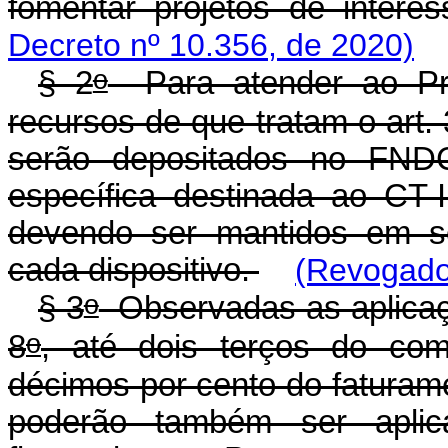
fomentar projetos de inter
Decreto nº 10.356, de 2020)
o
§ 2
Para atender ao Pr
recursos de que tratam o art. 
serão depositados no FNDC
específica destinada ao CT
devendo ser mantidos em se
cada dispositivo.
(Revogado
o
§ 3
Observadas as aplicaç
o
8
, até dois terços do com
décimos por cento do faturam
poderão também ser apli