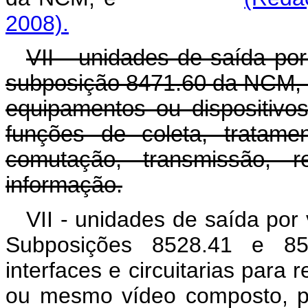
2008).
VII - unidades de saída por
subposição 8471.60 da NCM, 
equipamentos ou dispositivo
funções de coleta, tratame
comutação, transmissão, 
informação.
VII - unidades de saída por 
Subposições 8528.41 e 8
interfaces e circuitarias para 
ou mesmo vídeo composto, p