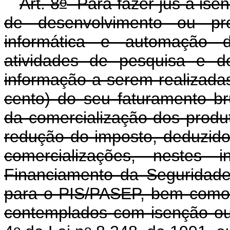
o
Art. 8
Para fazer jus à ise
de desenvolvimento ou p
informática e automação d
atividades de pesquisa e d
informação a serem realizada
cento) do seu faturamento br
da comercialização dos prod
redução do imposto, deduzidos
comercializações, nestes 
Financiamento da Seguridade
para o PIS/PASEP, bem como 
contemplados com isenção ou 
o
o