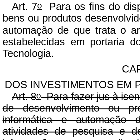
o
Art. 7
Para os fins do dis
bens ou produtos desenvolvid
automação de que trata o ar
estabelecidas em portaria d
Tecnologia.
CAP
DOS INVESTIMENTOS EM 
o
Art. 8
Para fazer jus à ise
de desenvolvimento ou p
informática e automação d
atividades de pesquisa e d