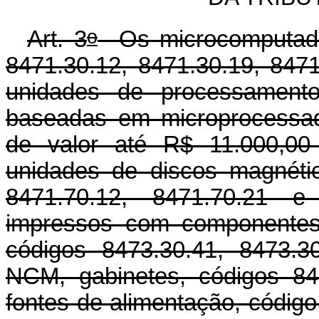
o
Art. 3
Os microcomputadore
8471.30.12, 8471.30.19, 84
unidades de processamento
baseadas em microprocessad
de valor até R$ 11.000,00
unidades de discos magnétic
8471.70.12, 8471.70.21 e
impressos com componentes 
códigos 8473.30.41, 8473.3
NCM, gabinetes, códigos 8
fontes de alimentação, códig