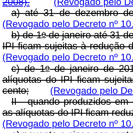
2008).
(Revogado pelo De
a) até 31 de dezembro de
(Revogado pelo Decreto nº 10
o
b) de 1
de janeiro até 31 d
IPI ficam sujeitas à redução 
(Revogado pelo Decreto nº 10
o
c) de 1
de janeiro de 20
alíquotas do IPI ficam sujeit
cento;
(Revogado pelo Dec
II - quando produzidos em o
as alíquotas do IPI ficam red
(Revogado pelo Decreto nº 10