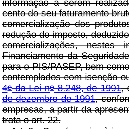
informação a serem realiza
cento do seu faturamento brut
comercialização dos produt
redução do imposto, deduzidos
comercializações, nestes 
Financiamento da Seguridade
para o PIS/PASEP, bem como 
contemplados com isenção ou
o
o
4
da Lei n
8.248, de 1991
,
de dezembro de 1991
, confo
empresas, a partir da apresen
trata o art. 22.