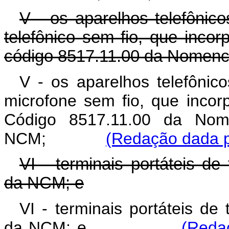
V - os aparelhos telefônic
telefônico sem fio, que incorp
código 8517.11.00 da Nomenc
V - os aparelhos telefônic
microfone sem fio, que incorp
Código 8517.11.00 da Nom
NCM;
(Redação dada p
VI - terminais portáteis de 
da NCM; e
VI - terminais portáteis de 
da NCM; e
(Reda