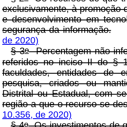
exclusivamente, à promoção d
e desenvolvimento em tecnol
segurança da informação.
de 2020)
o
§ 3
Percentagem não inferi
referidos no inciso II do § 
faculdades, entidades de e
pesquisa, criados ou manti
Distrital ou Estadual, com s
região a que o recurso se de
10.356, de 2020)
o
§ 4
Os investimentos de qu