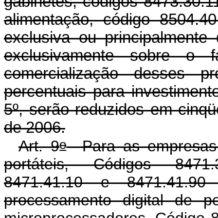
gabinetes, códigos 8473.30.
alimentação, código 8504.4
exclusiva ou principalmente
exclusivamente sobre o f
comercialização desses p
percentuais para investimento
5º, serão reduzidos em cinq
de 2006.
o
Art. 9
Para as empresas f
portáteis, Códigos 8471.
8471.41.10 e 8471.41.
processamento digital de 
microprocessadores, Código 