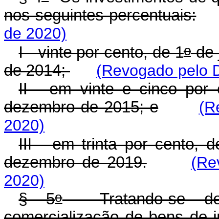
nos seguintes percentuais:
de 2020)
o
I - vinte por cento, de 1
de 
de 2014;
(Revogado pelo D
II - em vinte e cinco por 
dezembro de 2015; e
(R
2020)
III - em trinta por cento, d
dezembro de 2019.
(Re
2020)
o
§ 5
Tratando-se de i
comercialização de bens de 