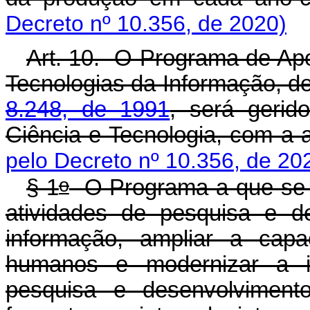
Decreto nº 10.356, de 2020)
Art. 10. O Programa de Ap
Tecnologias da Informação, de
8.248, de 1991
, será gerid
Ciência e Tecnologia, com a 
pelo Decreto nº 10.356, de 20
o
§ 1
O Programa a que se re
atividades de pesquisa e d
informação, ampliar a cap
humanos e modernizar a inf
pesquisa e desenvolviment