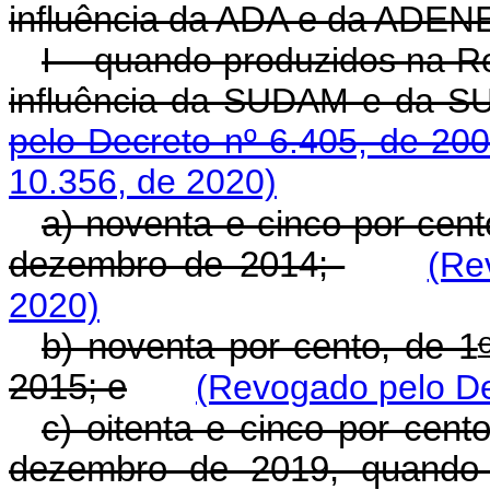
influência da ADA e da ADEN
I - quando produzidos na R
influência da SUDAM e
pelo Decreto nº 6.405, de 200
10.356, de 2020)
a) noventa e cinco por cent
dezembro de 2014;
(Re
2020)
b) noventa por cento, de 1
2015; e
(Revogado pelo De
c) oitenta e cinco por cent
dezembro de 2019, quando 