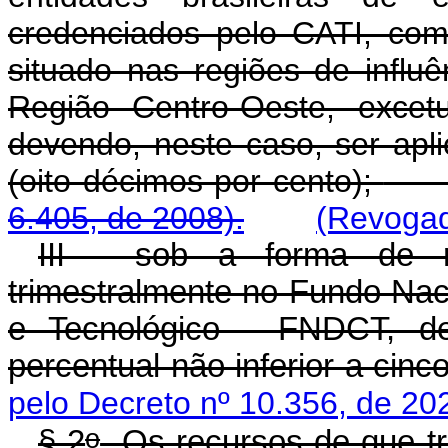
credenciados pelo CATI, com
situado nas regiões de inf
Região Centro-Oeste, exce
devendo, neste caso, ser apli
(oito décimos por cento);
6.405, de 2008).
(Revogad
III - sob a forma de re
trimestralmente no Fundo Nac
e Tecnológico - FNDCT, de
percentual não inferior a cin
pelo Decreto nº 10.356, de 20
o
§ 2
Os recursos de que trat