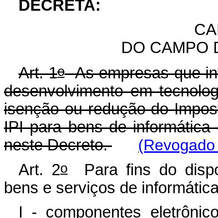
DECRETA:
CA
DO CAMPO 
o
Art. 1
As empresas que inv
desenvolvimento em tecnolog
isenção ou redução do Impost
IPI para bens de informática
neste Decreto.
(Revogado 
o
Art. 2
Para fins do dispo
bens e serviços de informátic
I - componentes eletrônico