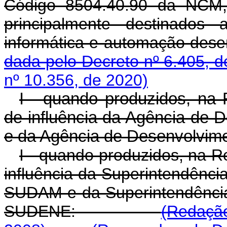
Código 8504.40.90 da NCM, 
principalmente destinados
informática e automação 
dada pelo Decreto nº 6.405, d
nº 10.356, de 2020)
I - quando produzidos, na
de influência da Agência de
e da Agência de Desenvolvim
I - quando produzidos, na R
influência da Superintendênc
SUDAM e da Superintendência
SUDENE:
(Redaçã