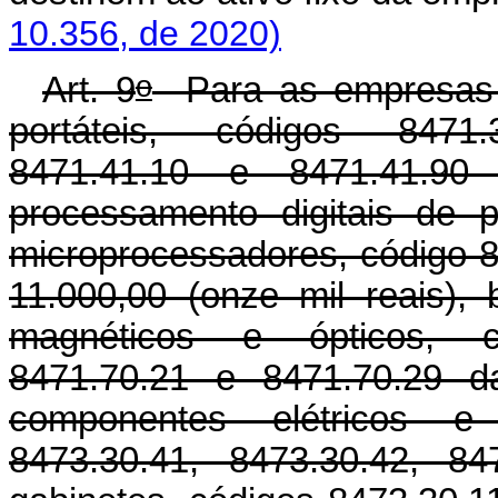
10.356, de 2020)
o
Art. 9
Para as empresas f
portáteis, códigos 8471.
8471.41.10 e 8471.41.
processamento digitais de
microprocessadores, código 
11.000,00 (onze mil reais)
magnéticos e ópticos, có
8471.70.21 e 8471.70.29 d
componentes elétricos e 
8473.30.41, 8473.30.42, 8