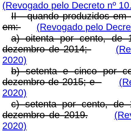
(Revogado pelo Decreto nº 10
II - quando produzidos em o
em:
(Revogado pelo Decret
a) oitenta por cento, de 
dezembro de 2014;
(Re
2020)
b) setenta e cinco por c
dezembro de 2015; e
(R
2020)
c) setenta por cento, de 
dezembro de 2019.
(Re
2020)