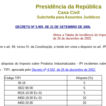
Presidência da República
Casa Civil
Subchefia para Assuntos Jurídicos
DECRETO Nº 5.905, DE 21 DE SETEMBRO DE 2006.
Altera a Tabela de Incidência do Impo
de 26 de dezembro de 2002.
o
e o art. 84, inciso IV, da Constituição, e tendo em vista o disposto no art. 4
alíquotas do Imposto sobre Produtos Industrializados - IPI incidentes sobr
o
s - TIPI, aprovada pelo
Decreto n
4.542, de 26 de dezembro de 2002:
Código TIPI
Alíquota (%)
39.18
5
3922.90.00
5
8516.10.00
Ex 01
5
8450.19.00 Ex 01
10
8450.20.90
20