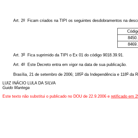
o
Art. 2
Ficam criados na TIPI os seguintes desdobramentos na descriç
Códig
8450.
8469.
o
Art. 3
Fica suprimido da TIPI o Ex 01 do código 9018.39.91.
o
Art. 4
Este Decreto entra em vigor na data de sua publicação.
o
o
Brasília, 21 de setembro de 2006; 185
da Independência e 118
da R
LUIZ INÁCIO LULA DA SILVA
Guido Mantega
Este texto não substitui o publicado no DOU de 22.9.2006 e
retificado em 