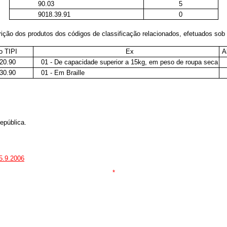
90.03
5
9018.39.91
0
ão dos produtos dos códigos de classificação relacionados, efetuados sob 
o TIPI
Ex
A
20.90
01 - De capacidade superior a 15kg, em peso de roupa seca
30.90
01 - Em Braille
epública.
25.9.2006
*