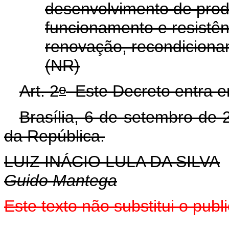
desenvolvimento de prod
funcionamento e resistê
renovação, recondiciona
(NR)
o
Art. 2
Este Decreto entra em
Brasília, 6 de setembro de 
da República.
LUIZ INÁCIO LULA DA SILVA
Guido Mantega
Este texto não substitui o pub