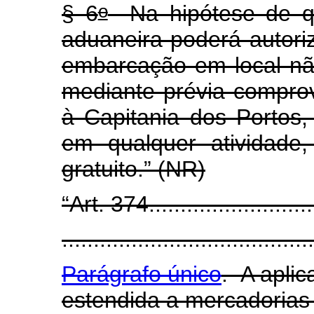
o
§ 6
Na hipótese de qu
aduaneira poderá autori
embarcação em local nã
mediante prévia compro
à Capitania dos Portos,
em qualquer atividade,
gratuito.” (NR)
“Art. 374...........................
........................................
Parágrafo único
. A apli
estendida a mercadoria