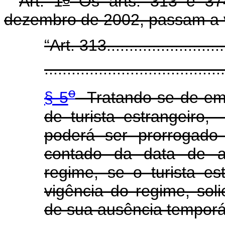
Art. 1
Os arts. 313 e 37
dezembro de 2002, passam a v
“Art. 313...........................
........................................
o
§ 5
Tratando-se de emb
de turista estrangeiro
poderá ser prorrogado 
contado da data de 
regime, se o turista es
vigência do regime, soli
de sua ausência temporá