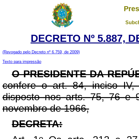
Pres
Subch
DECRETO Nº 5.887, D
(Revogado pelo Decreto nº 6.759, de 2009)
Texto para impressão
O PRESIDENTE DA REPÚ
confere o art. 84, inciso IV
disposto nos arts. 75, 76 e 
novembro de 1966,
DECRETA:
o