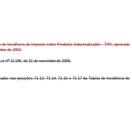
a de Incidência do Imposto sobre Produtos Industrializados - TIPI, aprovada
bro de 2002.
o
Lei n
11.196, de 21 de novembro de
2005,
cados nas posições 71.13, 71.14, 71.16 e 71.17 da Tabela de Incidência do