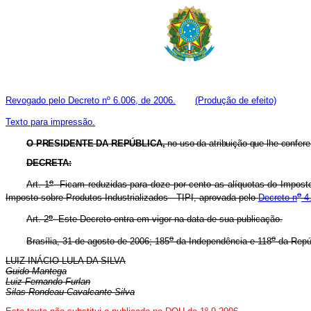
Revogado pelo Decreto nº 6.006, de 2006.
(Produção de efeito)
Texto para impressão.
O PRESIDENTE DA REPÚBLICA,
no uso da atribuição que lhe confere 
DECRETA:
o
Art. 1
Ficam reduzidas para doze por cento as alíquotas do Imposto s
o
Imposto sobre Produtos Industrializados - TIPI, aprovada pelo
Decreto n
4.
o
Art. 2
Este Decreto entra em vigor na data de sua publicação.
o
o
Brasília, 31 de agosto de 2006; 185
da Independência e 118
da Repú
LUIZ INÁCIO LULA DA SILVA
Guido Mantega
Luiz Fernando Furlan
Silas Rondeau Cavalcante Silva