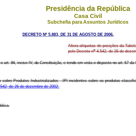
Presidência da República
Casa Civil
Subchefia para Assuntos Jurídicos
DECRETO Nº 5.883, DE 31 DE AGOSTO DE 2006.
Altera alíquotas de posições da Tabel
o
pelo Decreto n
4.542, de 26 de dezem
o art. 84, inciso IV, da Constituição, e tendo em vista o disposto no art. 67 da 
obre Produtos Industrializados - IPI incidentes sobre os produtos classifi
542, de 26 de dezembro de 2002.
blica.