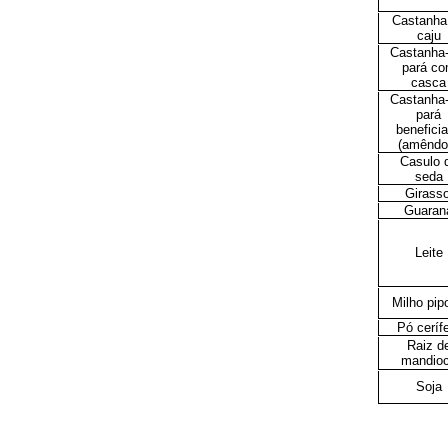
Castanha
caju
Castanha-
pará c
casca
Castanha-
pará
benefici
(amêndo
Casulo 
seda
Girasso
Guaran
Leite
Milho pip
Pó ceríf
Raiz d
mandio
Soja