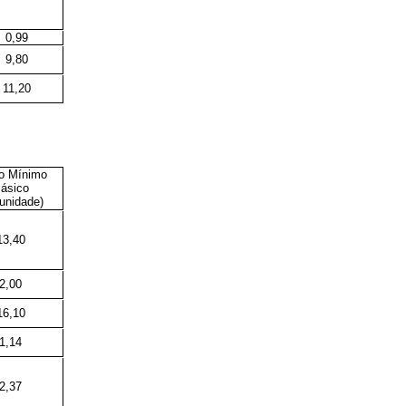
0,99
9,80
11,20
o Mínimo
ásico
unidade)
13,40
2,00
16,10
1,14
2,37