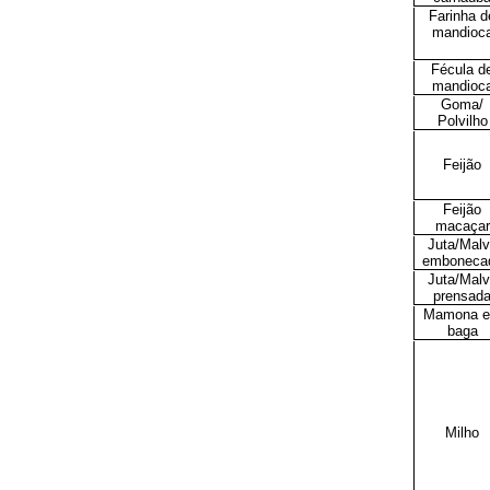
Farinha d
mandioc
Fécula d
mandioc
Goma/
Polvilho
Feijão
Feijão
macaçar
Juta/Mal
emboneca
Juta/Mal
prensad
Mamona 
baga
Milho