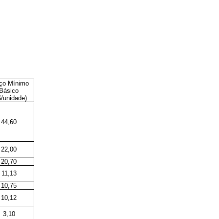
ço Mínimo
Básico
$/unidade)
44,60
22,00
20,70
11,13
10,75
10,12
3,10