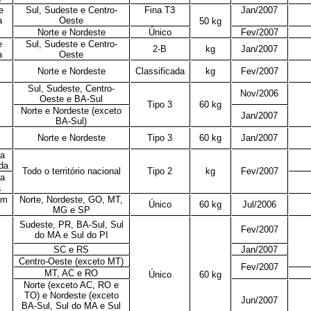
e
Sul, Sudeste e Centro-
Fina T3
Jan/2007
a
Oeste
50 kg
Norte e Nordeste
Único
Fev/2007
e
Sul, Sudeste e Centro-
2-B
kg
Jan/2007
a
Oeste
Norte e Nordeste
Classificada
kg
Fev/2007
Sul, Sudeste, Centro-
Nov/2006
Oeste e BA-Sul
Tipo 3
60 kg
Norte e Nordeste (exceto
Jan/2007
BA-Sul)
Norte e Nordeste
Tipo 3
60 kg
Jan/2007
va
da
Todo o território nacional
Tipo 2
kg
Fev/2007
va
a
em
Norte, Nordeste, GO, MT,
Único
60 kg
Jul/2006
MG e SP
Sudeste, PR, BA-Sul, Sul
Fev/2007
do MA e Sul do PI
SC e RS
Jan/2007
Centro-Oeste (exceto MT)
Fev/2007
MT, AC e RO
Único
60 kg
Norte (exceto AC, RO e
TO) e Nordeste (exceto
Jun/2007
BA-Sul, Sul do MA e Sul