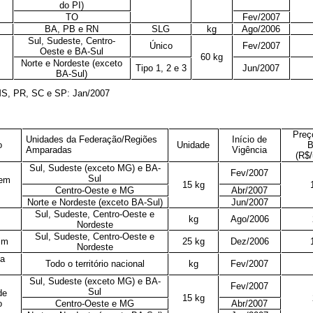
do PI)
TO
Fev/2007
BA, PB e RN
SLG
kg
Ago/2006
Sul, Sudeste, Centro-
Único
Fev/2007
Oeste e BA-Sul
60 kg
Norte e Nordeste (exceto
Tipo 1, 2 e 3
Jun/2007
BA-Sul)
 MS, PR, SC e SP: Jan/2007
Preç
Unidades da Federação/Regiões
Início de
o
Unidade
B
Amparadas
Vigência
(R$/
Sul, Sudeste (exceto MG) e BA-
Fev/2007
Sul
 em
15 kg
Centro-Oeste e MG
Abr/2007
Norte e Nordeste (exceto BA-Sul)
Jun/2007
Sul, Sudeste, Centro-Oeste e
kg
Ago/2006
Nordeste
Sul, Sudeste, Centro-Oeste e
im
25 kg
Dez/2006
Nordeste
a
Todo o território nacional
kg
Fev/2007
Sul, Sudeste (exceto MG) e BA-
Fev/2007
Sul
de
15 kg
o
Centro-Oeste e MG
Abr/2007