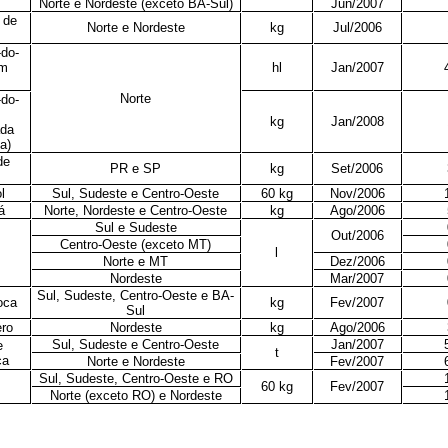
Norte e Nordeste (exceto BA-Sul)
Jun/2007
 de
Norte e Nordeste
kg
Jul/2006
do-
om
hl
Jan/2007
Norte
do-
kg
Jan/2008
ada
a)
de
PR e SP
kg
Set/2006
l
Sul, Sudeste e Centro-Oeste
60 kg
Nov/2006
á
Norte, Nordeste e Centro-Oeste
kg
Ago/2006
Sul e Sudeste
Out/2006
Centro-Oeste (exceto MT)
l
Norte e MT
Dez/2006
Nordeste
Mar/2007
Sul, Sudeste, Centro-Oeste e BA-
oca
kg
Fev/2007
Sul
ero
Nordeste
kg
Ago/2006
Sul, Sudeste e Centro-Oeste
Jan/2007
e
t
ca
Norte e Nordeste
Fev/2007
Sul, Sudeste, Centro-Oeste e RO
60 kg
Fev/2007
Norte (exceto RO) e Nordeste