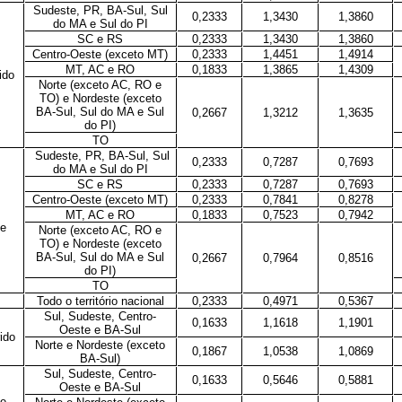
Sudeste, PR, BA-Sul, Sul
0,2333
1,3430
1,3860
do MA e Sul do PI
SC e RS
0,2333
1,3430
1,3860
Centro-Oeste (exceto MT)
0,2333
1,4451
1,4914
MT, AC e RO
0,1833
1,3865
1,4309
ido
Norte (exceto AC, RO e
TO) e Nordeste (exceto
BA-Sul, Sul do MA e Sul
0,2667
1,3212
1,3635
do PI)
TO
Sudeste, PR, BA-Sul, Sul
0,2333
0,7287
0,7693
do MA e Sul do PI
SC e RS
0,2333
0,7287
0,7693
Centro-Oeste (exceto MT)
0,2333
0,7841
0,8278
MT, AC e RO
0,1833
0,7523
0,7942
de
Norte (exceto AC, RO e
TO) e Nordeste (exceto
BA-Sul, Sul do MA e Sul
0,2667
0,7964
0,8516
do PI)
TO
Todo o território nacional
0,2333
0,4971
0,5367
Sul, Sudeste, Centro-
0,1633
1,1618
1,1901
Oeste e BA-Sul
ido
Norte e Nordeste (exceto
0,1867
1,0538
1,0869
BA-Sul)
Sul, Sudeste, Centro-
0,1633
0,5646
0,5881
Oeste e BA-Sul
de