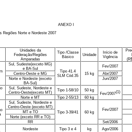
ANEXO I
s Regiões Norte e Nordeste 2007
Unidades da
Pre
Tipo /Classe
Início de
Federação/Regiões
Unidade
Básico
Vigência
Amparadas
(R
Sul, Sudeste(exceto MG)
Fev/2007
e BA-Sul
em
Tipo 41.4
Centro-Oeste e MG
15 kg
Abr/2007
SLM Cód.35
Norte e Nordeste (exceto
Jun/2007
BA-Sul)
go
Sul, Sudeste, Nordeste e
Tipo 1-58/10
50 kg
(1)
Centro-Oeste(exceto MT)
Fev/2007
Norte e MT
Tipo 2-55/13
60 kg
Sul, Sudeste, Nordeste e
Centro-Oeste (exceto MT)
Fev/2007
go
MT e TO
Tipo 3-39/41
60 kg
a
Norte (exceto RR e TO)
RR
Set/2006
Nordeste
Tipo 3 e 4
kg
Ago/2006
a