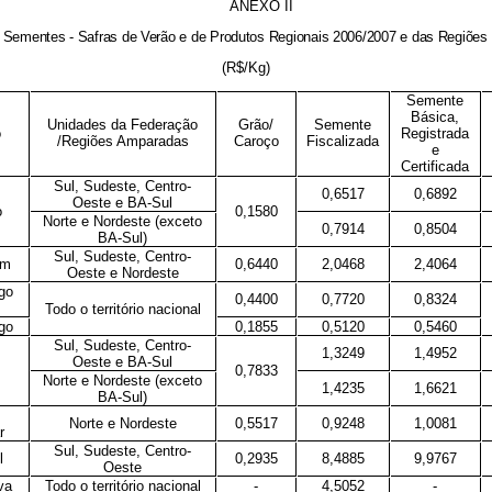
ANEXO II
Sementes - Safras de Verão e de Produtos Regionais 2006/2007 e das Regiões 
(R$/Kg)
Semente
Básica,
Unidades da Federação
Grão/
Semente
o
Registrada
/Regiões Amparadas
Caroço
Fiscalizada
e
Certificada
Sul, Sudeste, Centro-
0,6517
0,6892
Oeste e BA-Sul
o
0,1580
Norte e Nordeste (exceto
0,7914
0,8504
BA-Sul)
Sul, Sudeste, Centro-
im
0,6440
2,0468
2,4064
Oeste e Nordeste
go
0,4400
0,7720
0,8324
Todo o território nacional
go
0,1855
0,5120
0,5460
Sul, Sudeste, Centro-
1,3249
1,4952
Oeste e BA-Sul
0,7833
Norte e Nordeste (exceto
1,4235
1,6621
BA-Sul)
Norte e Nordeste
0,5517
0,9248
1,0081
r
Sul, Sudeste, Centro-
l
0,2935
8,4885
9,9767
Oeste
va
Todo o território nacional
-
4,5052
-