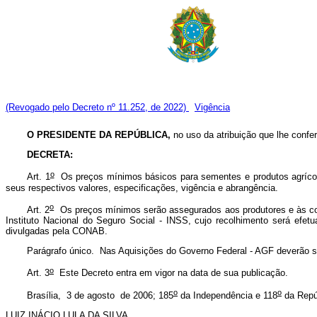
(Revogado pelo Decreto nº 11.252, de 2022)
Vigência
O PRESIDENTE DA REPÚBLICA,
no uso da atribuição que lhe confere
DECRETA:
o
Art. 1
Os preços mínimos básicos para sementes e produtos agrícola
seus respectivos valores, especificações, vigência e abrangência.
o
Art. 2
Os preços mínimos serão assegurados aos produtores e às coope
Instituto Nacional do Seguro Social - INSS, cujo recolhimento será ef
divulgadas pela CONAB.
Parágrafo único. Nas Aquisições do Governo Federal - AGF deverão se
o
Art. 3
Este Decreto entra em vigor na data de sua publicação.
o
o
Brasília, 3 de agosto de 2006; 185
da Independência e 118
da Repú
LUIZ INÁCIO LULA DA SILVA