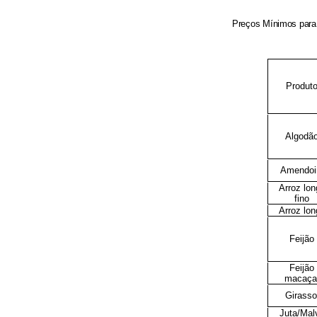
Preços Mínimos para 
Produt
Algodã
Amendo
Arroz lon
fino
Arroz lon
Feijão
Feijão
macaça
Girasso
Juta/Mal