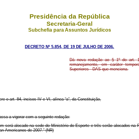
Presidência da República
Secretaria-Geral
Subchefia para Assuntos Jurídicos
DECRETO Nº 5.854, DE 19 DE JULHO DE 2006.
Dá nova redação ao § 1º do art. 1
remanejamento, em caráter tempo
Superiores - DAS que menciona.
re o art. 84, incisos IV e VI, alínea “a”, da Constituição,
 passa a vigorar com a seguinte redação:
m será alocado na sede do Ministério do Esporte e três serão alocados na R
Pan-Americanos de 2007.” (NR)