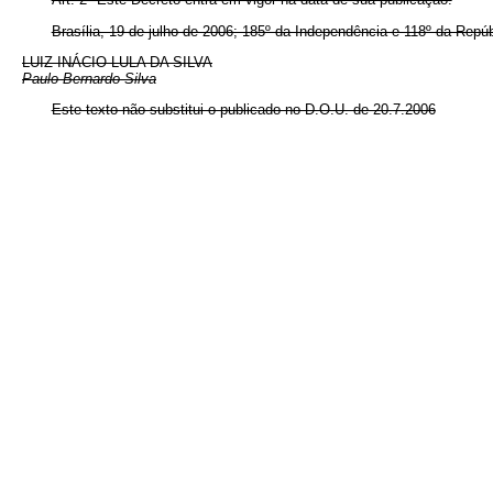
Brasília, 19 de julho de 2006; 185º da Independência e 118º da Repúb
LUIZ INÁCIO LULA DA SILVA
Paulo Bernardo Silva
Este texto não substitui o publicado no D.O.U. de 20.7.2006