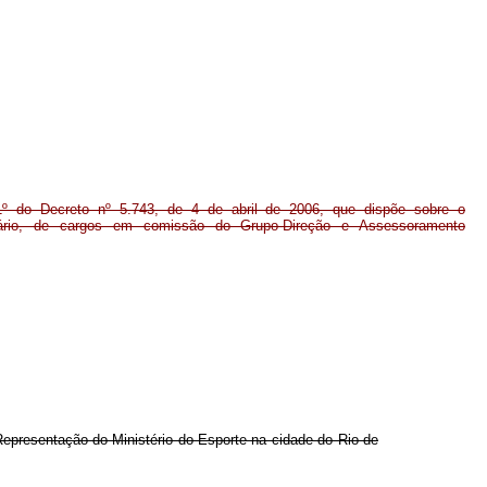
º do Decreto nº 5.743, de 4 de abril de 2006, que dispõe sobre o
rário, de cargos em comissão do Grupo-Direção e Assessoramento
epresentação do Ministério do Esporte na cidade do Rio de