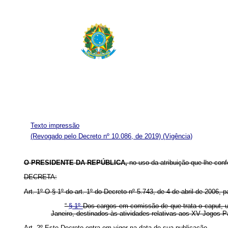
Texto impressão
(Revogado pelo Decreto nº 10.086, de 2019)
(Vigência)
O PRESIDENTE DA REPÚBLICA,
no uso da atribuição que lhe confe
DECRETA:
Art. 1º O § 1º do art. 1º do Decreto nº 5.743, de 4 de abril de 2006,
“
§ 1º
Dos cargos em comissão de que trata o caput, u
Janeiro, destinados às atividades relativas aos XV Jogos 
Art. 2º Este Decreto entra em vigor na data de sua publicação.