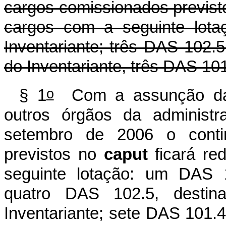
cargos comissionados previsto
cargos com a seguinte lota
Inventariante; três DAS 102.
do Inventariante, três DAS 10
o
§ 1
Com a assunção das 
outros órgãos da administr
setembro de 2006 o conti
previstos no
caput
ficará re
seguinte lotação: um DAS 1
quatro DAS 102.5, destin
Inventariante; sete DAS 101.4