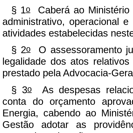
o
§ 1
Caberá ao Ministério 
administrativo, operacional 
atividades estabelecidas nest
o
§ 2
O assessoramento jurí
legalidade dos atos relativo
prestado pela Advocacia-Gera
o
§ 3
As despesas relacio
conta do orçamento aprova
Energia, cabendo ao Minist
Gestão adotar as providênc