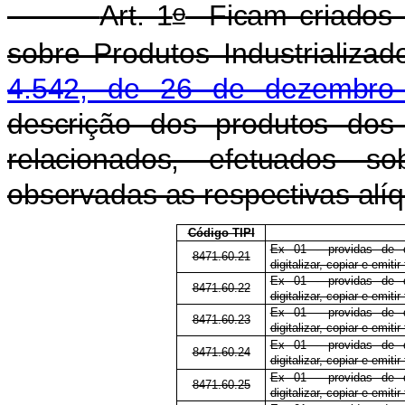
o
Art. 1
Ficam criados 
sobre Produtos Industrializad
4.542, de 26 de dezembro
descrição dos produtos dos 
relacionados, efetuados 
observadas as respectivas alíq
Código TIPI
Ex 01 - providas de 
8471.60.21
digitalizar, copiar e emitir
Ex 01 - providas de 
8471.60.22
digitalizar, copiar e emitir
Ex 01 - providas de 
8471.60.23
digitalizar, copiar e emitir
Ex 01 - providas de 
8471.60.24
digitalizar, copiar e emitir
Ex 01 - providas de 
8471.60.25
digitalizar, copiar e emitir