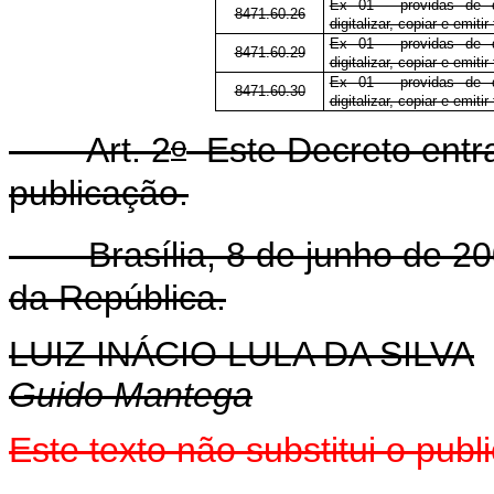
Ex 01 - providas de 
8471.60.26
digitalizar, copiar e emitir
Ex 01 - providas de 
8471.60.29
digitalizar, copiar e emitir
Ex 01 - providas de 
8471.60.30
digitalizar, copiar e emitir
o
Art. 2
Este Decreto entra
publicação.
Brasília, 8 de junho de 20
da República.
LUIZ INÁCIO LULA DA SILVA
Guido Mantega
Este texto não substitui o pub