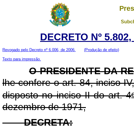
Pres
Subch
DECRETO Nº 5.802,
Revogado pelo Decreto nº 6.006, de 2006.
(Produção de efeito)
Texto para impressão.
O PRESIDENTE DA R
lhe confere o art. 84, inciso I
disposto no inciso II do art. 4
dezembro de 1971,
DECRETA: