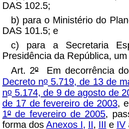
DAS 102.5;
b) para o Ministério do Pl
DAS 101.5; e
c) para a Secretaria Es
Presidência da República, um
Art. 2
º
Em decorrência do d
o
Decreto n
5.719, de 13 de m
o
n
5.174, de 9 de agosto de 2
de 17 de fevereiro de 2003
, 
1
º
de fevereiro de 2005
, pas
forma dos
Anexos I,
II
,
III
e
IV