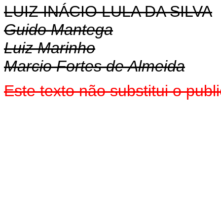
LUIZ INÁCIO LULA DA SILVA
Guido Mantega
Luiz Marinho
Marcio Fortes de Almeida
Este texto não substitui o pub