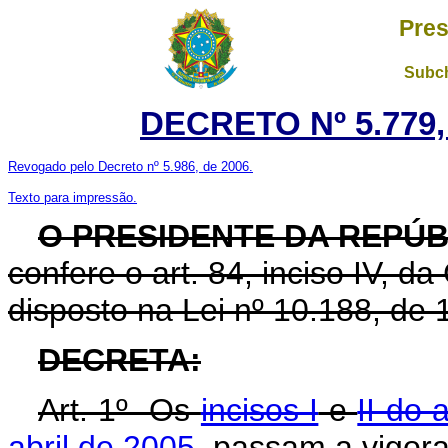
Pres
Subch
DECRETO Nº 5.779,
Revogado pelo Decreto nº 5.986, de 2006.
Texto para impressão.
O PRESIDENTE DA REPÚB
confere o art. 84, inciso IV, d
disposto na Lei nº 10.188, de 
DECRETA:
Art. 1º Os
incisos I
e
II do a
abril de 2005
, passam a vigor