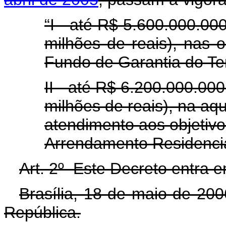
“I - até R$ 5.600.000.000
milhões de reais), nas 
Fundo de Garantia do Te
II - até R$ 6.200.000.000
milhões de reais), na aq
atendimento aos objetiv
Arrendamento Residencia
Art. 2º Este Decreto entra e
Brasília, 18 de maio de 20
República.