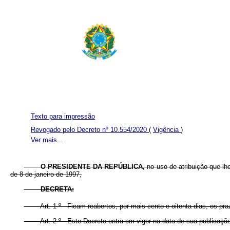
Texto para impressão
Revogado pelo Decreto nº 10.554/2020
(
Vigência
)
Ver mais...
O PRESIDENTE DA REPÚBLICA,
no uso de atribuição que lhe
de 8 de janeiro de 1997,
DECRETA:
Art. 1
º
Ficam reabertos, por mais cento e oitenta dias, os pr
Art. 2
º
Este Decreto entra em vigor na data de sua publicação