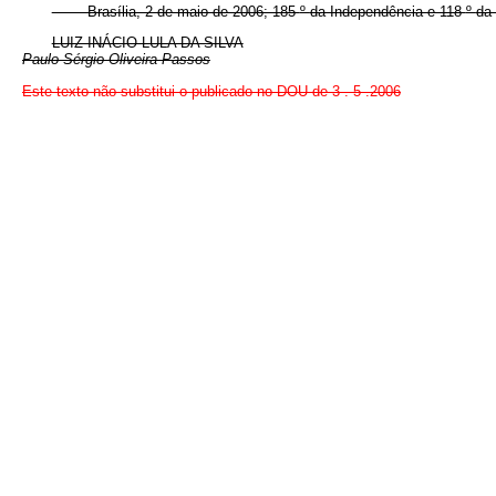
Brasília, 2 de maio de 2006; 185
º
da Independência e 118
º
da 
LUIZ INÁCIO LULA DA SILVA
Paulo Sérgio Oliveira Passos
Este texto não substitui o publicado no DOU de 3 . 5 .2006