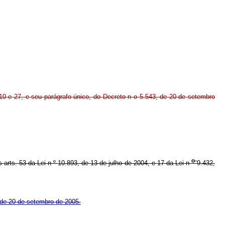
10 e 27, e seu parágrafo único, do Decreto n o 5.543, de 20 de setembro
o
s arts. 53 da Lei n
º
10.893, de 13 de julho de 2004, e 17 da Lei n
9.432,
 de 20 de setembro de 2005.