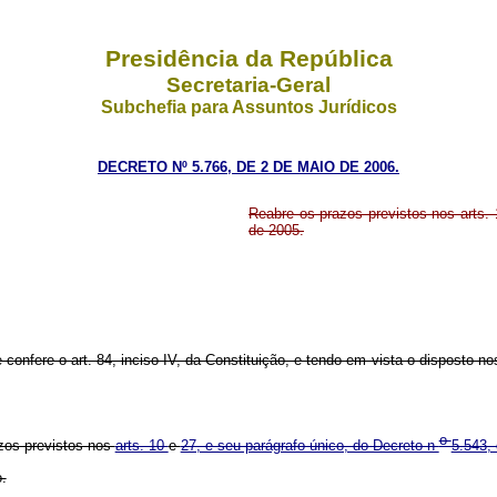
Presidência da República
Secretaria-Geral
Subchefia para Assuntos Jurídicos
DECRETO Nº 5.766, DE 2 DE MAIO DE 2006.
Reabre os prazos previstos nos arts. 
de 2005.
 confere o art. 84, inciso IV, da Constituição, e tendo em vista o disposto no
o
azos previstos nos
arts. 10
e
27, e seu parágrafo único, do Decreto n
5.543,
.