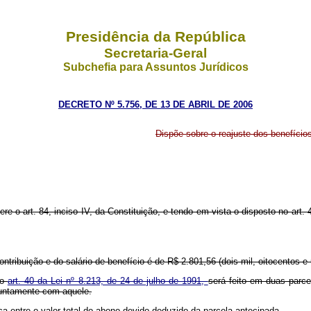
Presidência da República
Secretaria-Geral
Subchefia para Assuntos Jurídicos
DECRETO Nº 5.756, DE 13 DE ABRIL DE 2006
Dispõe sobre o reajuste dos benefícios 
ere o art. 84, inciso IV, da Constituição, e tendo em vista o disposto no art.
-contribuição e do salário-de-benefício é de R$ 2.801,56 (dois mil, oitocentos 
 o
art. 40 da Lei nº 8.213, de 24 de julho de 1991,
será feito em duas parce
juntamente com aquele.
a entre o valor total do abono devido deduzido da parcela antecipada.