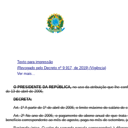
Texto para impressão
(Revogado pelo Decreto nº 9.917, de 2019)
(Vigência)
Ver mais...
O PRESIDENTE DA REPÚBLICA,
no uso da atribuição que lhe conf
de 13 de abril de 2006,
DECRETA:
Art. 1º A partir de 1º de abril de 2006, o limite máximo do salário-de
Art. 2º No ano de 2006, o pagamento do abono anual de que trata
benefício correspondente ao mês de agosto, paga no mês de setembro, 
Parágrafo único. O valor da segunda parcela corresponderá à diferenç