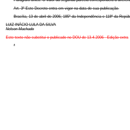
Art. 3º Este Decreto entra em vigor na data de sua publicação.
Brasília, 13 de abril de 2006; 185º da Independência e 118º da Repúb
LUIZ INÁCIO LULA DA SILVA
Nelson Machado
Este texto não substitui o publicado no DOU de 13.4.2006 - Edição extra
*