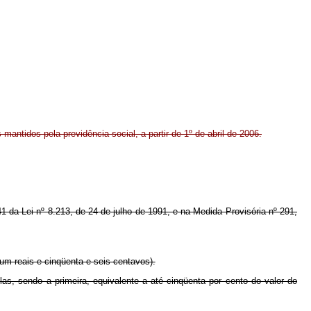
mantidos pela previdência social, a partir de 1º de abril de 2006.
 41 da Lei nº 8.213, de 24 de julho de 1991, e na Medida Provisória nº 291,
e um reais e cinqüenta e seis centavos).
las, sendo a primeira, equivalente a até cinqüenta por cento do valor do