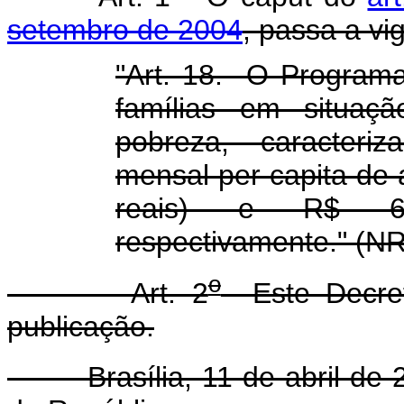
setembro de 2004
, passa a vi
"Art. 18. O Programa
famílias em situaç
pobreza, caracteriz
mensal per capita de 
reais) e R$ 60,
respectivamente." (NR
o
Art. 2
Este Decret
publicação.
Brasília, 11 de abril de 2