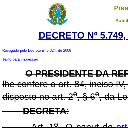
Pres
Subch
DECRETO Nº 5.749, 
Revogado pelo Decreto nº 6.824, de 2009
Texto para impressão
O PRESIDENTE DA RE
lhe confere o art. 84, inciso IV
o
o
disposto no art. 2
, § 6
, da Le
DECRETA
:
o
Art. 1
O caput do
ar