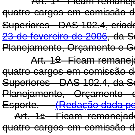
Art. 1
Ficam remaneja
quatro cargos em comissão 
Superiores - DAS 102.4, criad
23 de fevereiro de 2006
, da S
Planejamento, Orçamento e Ges
o
Art. 1
Ficam remaneja
quatro cargos em comissão 
Superiores - DAS 102.4, da Se
Planejamento, Orçamento 
Esporte.
(Redação dada pel
o
Art. 1
Ficam remanejado
quatro cargos em comissão 