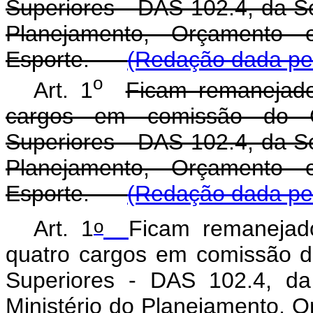
Superiores - DAS 102.4, da Se
Planejamento, Orçamento 
Esporte.
(Redação dada pel
o
Art. 1
Ficam remanejado
cargos em comissão do G
Superiores - DAS 102.4, da Se
Planejamento, Orçamento 
Esporte.
(Redação dada pel
o
Art. 1
Ficam remanejad
quatro cargos em comissão 
Superiores - DAS 102.4, da
Ministério do Planejamento, O