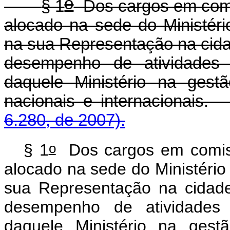
o
§ 1
Dos cargos em comi
alocado na sede do Ministéri
na sua Representação na cida
desempenho de atividades 
daquele Ministério na gest
nacionais e internaciona
6.280, de 2007).
o
§ 1
Dos cargos em comis
alocado na sede do Ministério
sua Representação na cidade
desempenho de atividades 
daquele Ministério na gest