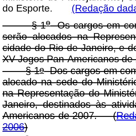
do Esporte.
(Redação dada
o
§ 1
Os cargos em com
serão alocados na Represen
cidade do Rio de Janeiro, e de
XV Jogos Pan-Americanos de 
o
§ 1
Dos cargos em comis
alocado na sede do Ministéri
na Representação do Ministé
Janeiro, destinados às ativ
Americanos de 2007. (
Reda
2006
)