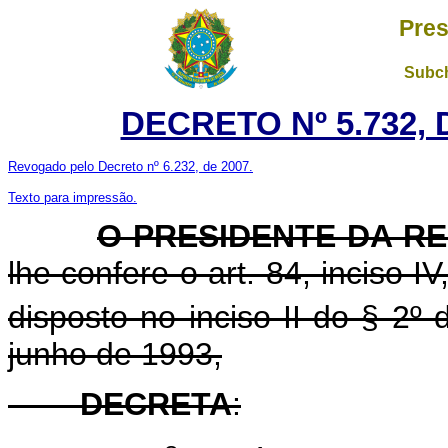
Pres
Subch
DECRETO Nº 5.732, 
Revogado pelo Decreto nº 6.232, de 2007.
Texto para impressão.
O PRESIDENTE DA R
lhe confere o art. 84, inciso I
disposto no inciso II do § 2º 
junho de 1993,
DECRETA
: