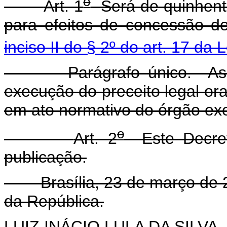
o
Art. 1
Será de quinhento
para efeitos de concessão de
inciso II do § 2º do art. 17 da L
Parágrafo único. As dem
execução do preceito legal or
em ato normativo do órgão exec
o
Art. 2
Este Decret
publicação.
Brasília, 23 de março de 20
da República.
LUIZ INÁCIO LULA DA SILVA