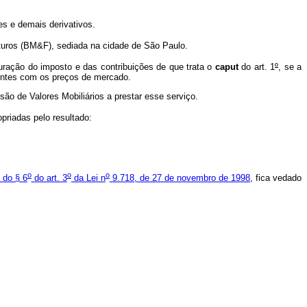
s e demais derivativos.
uros (BM&F), sediada na cidade de São Paulo.
ração do imposto e das contribuições de que trata o
caput
do art. 1
º
, se a
stentes com os preços de mercado.
o de Valores Mobiliários a prestar esse serviço.
priadas pelo resultado:
o
o
o
I do § 6
do art. 3
da Lei n
9.718, de 27 de novembro de 1998
, fica vedado