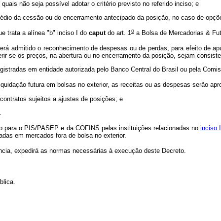
uais não seja possível adotar o critério previsto no referido inciso; e
médio da cessão ou do encerramento antecipado da posição, no caso de opçõe
o
 trata a alínea "b" inciso I do
caput
do art. 1
a Bolsa de Mercadorias & Fut
á admitido o reconhecimento de despesas ou de perdas, para efeito de apu
aferir se os preços, na abertura ou no encerramento da posição, sejam consi
tradas em entidade autorizada pelo Banco Central do Brasil ou pela Comissã
uidação futura em bolsas no exterior, as receitas ou as despesas serão apro
tratos sujeitos a ajustes de posições; e
.
ão para o PIS/PASEP e da COFINS pelas instituições relacionadas no
inciso 
das em mercados fora de bolsa no exterior.
ncia, expedirá as normas necessárias à execução deste Decreto.
lica.