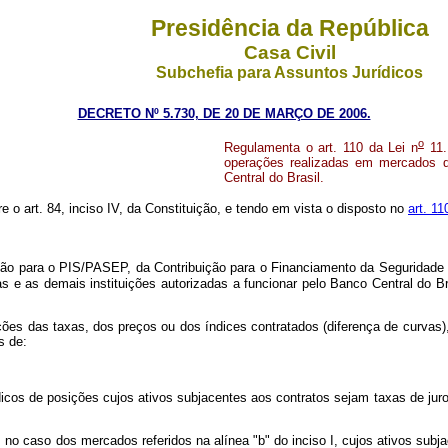
Presidência da República
Casa Civil
Subchefia para Assuntos Jurídicos
DECRETO Nº 5.730, DE 20 DE MARÇO DE 2006.
o
Regulamenta o art. 110 da Lei n
11.
operações realizadas em mercados de 
Central do Brasil.
re o art. 84, inciso IV, da Constituição, e tendo em vista o disposto no
art. 11
ção para o PIS/PASEP, da Contribuição para o Financiamento da Seguridade
iras e as demais instituições autorizadas a funcionar pelo Banco Central d
es das taxas, dos preços ou dos índices contratados (diferença de curvas), 
s de:
icos de posições cujos ativos subjacentes aos contratos sejam taxas de jur
caso dos mercados referidos na alínea "b" do inciso I, cujos ativos subja