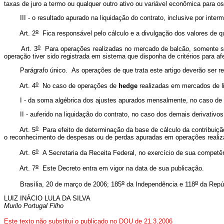
taxas de juro a termo ou qualquer outro ativo ou variável econômica para os q
III - o resultado apurado na liquidação do contrato, inclusive por inter
o
Art. 2
Fica responsável pelo cálculo e a divulgação dos valores de que
o
Art. 3
Para operações realizadas no mercado de balcão, somente ser
operação tiver sido registrada em sistema que disponha de critérios para 
Parágrafo único. As operações de que trata este artigo deverão ser regis
o
Art. 4
No caso de operações de
hedge
realizadas em mercados de liq
I - da soma algébrica dos ajustes apurados mensalmente, no caso de con
II - auferido na liquidação do contrato, no caso dos demais derivativos
o
Art. 5
Para efeito de determinação da base de cálculo da contribuiç
o reconhecimento de despesas ou de perdas apuradas em operações realiza
o
Art. 6
A Secretaria da Receita Federal, no exercício de sua competê
o
Art. 7
Este Decreto entra em vigor na data de sua publicação.
o
o
Brasília, 20 de março de 2006; 185
da Independência e 118
da Repúb
LUIZ INÁCIO LULA DA SILVA
Murilo Portugal Filho
Este texto não substitui o publicado no DOU de 21.3.2006