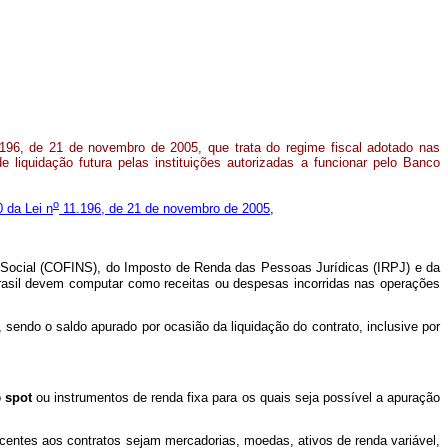
196, de 21 de novembro de 2005, que trata do regime fiscal adotado nas
liquidação futura pelas instituições autorizadas a funcionar pelo Banco
o
0 da Lei n
11.196, de 21 de novembro de 2005
,
 Social (COFINS), do Imposto de Renda das Pessoas Jurídicas (IRPJ) e da
o Brasil devem computar como receitas ou despesas incorridas nas operações
sendo o saldo apurado por ocasião da liquidação do contrato, inclusive por
o
spot
ou instrumentos de renda fixa para os quais seja possível a apuração
centes aos contratos sejam mercadorias, moedas, ativos de renda variável,