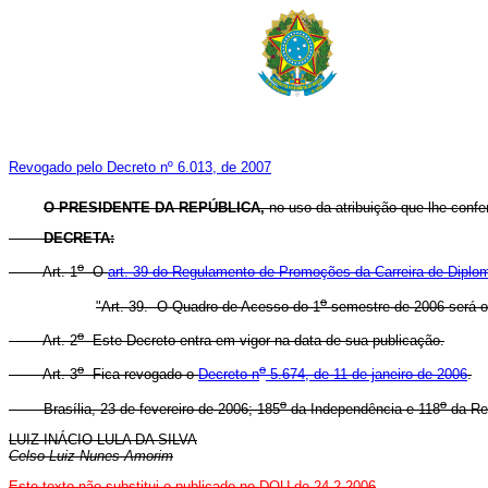
Revogado pelo Decreto nº 6.013, de 2007
O PRESIDENTE DA REPÚBLICA,
no uso da atribuição que lhe confer
DECRETA:
o
Art. 1
O
art. 39 do Regulamento de Promoções da Carreira de Diplom
o
"Art. 39. O Quadro de Acesso do 1
semestre de 2006 será o
o
Art. 2
Este Decreto entra em vigor na data de sua publicação.
o
o
Art. 3
Fica revogado o
Decreto n
5.674, de 11 de janeiro de 2006
.
o
o
Brasília, 23 de fevereiro de 2006; 185
da Independência e 118
da Re
LUIZ INÁCIO LULA DA SILVA
Celso Luiz Nunes Amorim
Este texto não substitui o publicado no DOU de
24
.2.2006