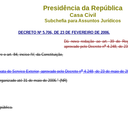
Presidência da República
Casa Civil
Subchefia para Assuntos Jurídicos
DECRETO Nº 5.706, DE 23 DE FEVEREIRO DE 2006.
Dá nova redação ao art. 39 do Reg
o
aprovado pelo Decreto n
4.248, de 23
e o art. 84, inciso IV, da Constituição,
o
ata do Serviço Exterior, aprovado pelo Decreto n
4.248, de 23 de maio de 2
rganizado até 31 de maio de 2006." (NR)
pública.