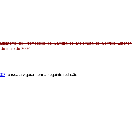
ulamento de Promoções da Carreira de Diplomata do Serviço Exterior,
 de maio de 2002.
002
, passa a vigorar com a seguinte redação: