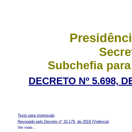
Presidênci
Secre
Subchefia para
DECRETO Nº 5.698, D
Texto para impressão
Revogado pelo Decreto nº 10.179, de 2019
(Vigência)
Ver mais...