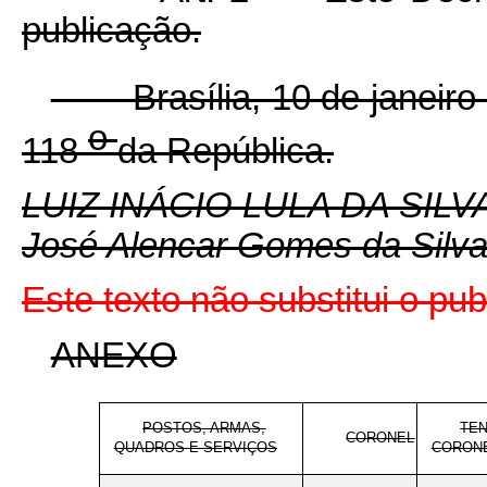
publicação.
Brasília, 10 de janeiro 
o
118
da República.
LUIZ INÁCIO LULA DA SILV
José Alencar Gomes da Silv
Este texto não substitui o p
ANEXO
POSTOS, ARMAS,
TEN
CORONEL
QUADROS E SERVIÇOS
CORON