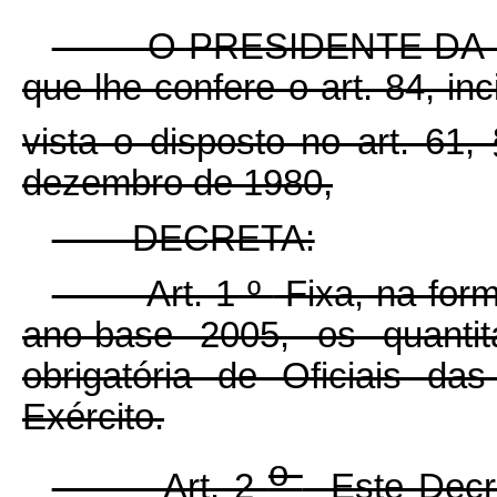
O PRESIDENTE DA REPÚB
que lhe confere o art. 84, in
vista o disposto no art. 61,
dezembro de 1980,
DECRETA:
Art. 1
º
Fixa, na for
ano-base 2005, os quanti
obrigatória de Oficiais d
Exército.
o
Art. 2
Este Decre