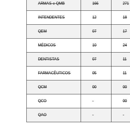
ARMAS e QMB
166
271
INTENDENTES
12
18
QEM
07
17
MÉDICOS
10
24
DENTISTAS
07
11
FARMACÊUTICOS
05
11
QCM
00
00
QCO
-
00
QAO
-
-