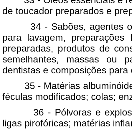
33 - Óleos essenciais e res
de toucador preparados e pre
34 - Sabões, agentes orgân
para lavagem, preparações lub
preparadas, produtos de cons
semelhantes, massas ou pa
dentistas e composições para 
35 - Matérias albuminóides
féculas modificados; colas; en
36 - Pólvoras e explosivos;
ligas pirofóricas; matérias infl