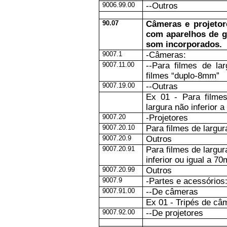
9006.99.00
--Outros
90.07
Câmeras e projetor
com aparelhos de g
som incorporados.
9007.1
-Câmeras:
9007.11.00
--Para filmes de la
filmes “duplo-8mm”
9007.19.00
--Outras
Ex 01 - Para filme
largura não inferior 
9007.20
-Projetores
9007.20.10
Para filmes de largur
9007.20.9
Outros
9007.20.91
Para filmes de largu
inferior ou igual a 7
9007.20.99
Outros
9007.9
-Partes e acessórios
9007.91.00
--De câmeras
Ex 01 - Tripés de câ
9007.92.00
--De projetores