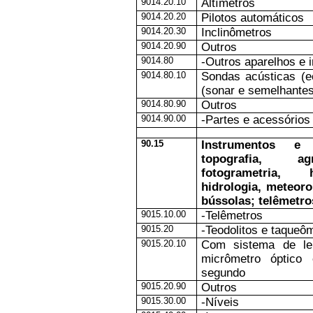
9014.20.10
Altímetros
9014.20.20
Pilotos automáticos
9014.20.30
Inclinômetros
9014.20.90
Outros
9014.80
-Outros aparelhos e 
9014.80.10
Sondas acústicas (e
(sonar e semelhantes
9014.80.90
Outros
9014.90.00
-Partes e acessórios
90.15
Instrumentos e
topografia, ag
fotogrametria, h
hidrologia, meteoro
bússolas; telêmetro
9015.10.00
-Telêmetros
9015.20
-Teodolitos e taqueô
9015.20.10
Com sistema de le
micrômetro óptico
segundo
9015.20.90
Outros
9015.30.00
-Níveis