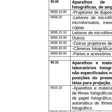
90.08
Aparelhos de p
fotográficas, de am
9008.10.00
-Projetores de diapos
9008.20
-Leitores de microf
microformatos, mes
cópias
9008.20.10
Leitores de microfilm
9008.20.90
Outros
9008.30.00
-Outros projetores d
9008.40.00
-Câmeras fotográfica
9008.90.00
-Partes e acessórios
90.10
Aparelhos e mate
laboratórios fotog
não especificados 
posições do presen
telas para projeção.
9010.10
-Aparelhos e materi
de filmes fotográfico
de papel fotográfic
automática de filme
fotográfico