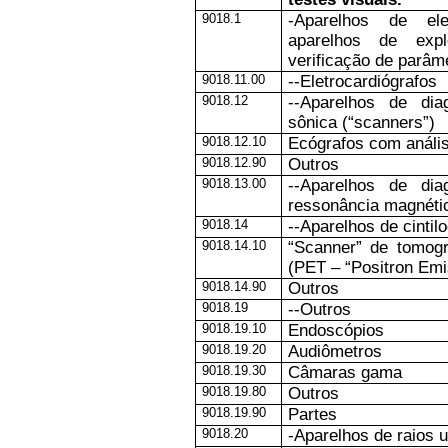
9018.1
-Aparelhos de elet
aparelhos de exp
verificação de parâme
9018.11.00
--Eletrocardiógrafos
9018.12
--Aparelhos de dia
sônica (“scanners”)
9018.12.10
Ecógrafos com anális
9018.12.90
Outros
9018.13.00
--Aparelhos de dia
ressonância magnéti
9018.14
--Aparelhos de cintilo
9018.14.10
“Scanner” de tomogr
(PET – “Positron Em
9018.14.90
Outros
9018.19
--Outros
9018.19.10
Endoscópios
9018.19.20
Audiômetros
9018.19.30
Câmaras gama
9018.19.80
Outros
9018.19.90
Partes
9018.20
-Aparelhos de raios u