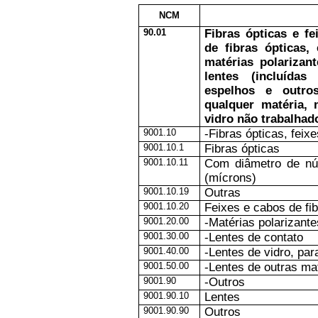
NCM
90.01
Fibras ópticas e fe
de fibras ópticas,
matérias polarizan
lentes (incluída
espelhos e outro
qualquer matéria,
vidro não trabalhad
9001.10
-Fibras ópticas, feix
9001.10.1
Fibras ópticas
9001.10.11
Com diâmetro de núc
(mícrons)
9001.10.19
Outras
9001.10.20
Feixes e cabos de fib
9001.20.00
-Matérias polarizant
9001.30.00
-Lentes de contato
9001.40.00
-Lentes de vidro, par
9001.50.00
-Lentes de outras ma
9001.90
-Outros
9001.90.10
Lentes
9001.90.90
Outros