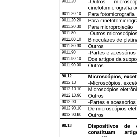
9011.20
-Outros microscóp
cinefotomicrografia 
9011.20.10
Para fotomicrografia
9011.20.20
Para cinefotomicrogra
9011.20.30
Para microprojeção
9011.80
-Outros microscópio
9011.80.10
Binoculares de plati
9011.80.90
Outros
9011.90
-Partes e acessórios
9011.90.10
Dos artigos da subpo
9011.90.90
Outros
90.12
Microscópios, excet
9012.10
-Microscópios, exceto
9012.10.10
Microscópios eletrôn
9012.10.90
Outros
9012.90
-Partes e acessórios
9012.90.10
De microscópios elet
9012.90.90
Outros
90.13
Dispositivos de 
constituam art