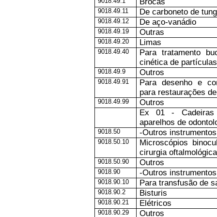
9018.49.1
Brocas
9018.49.11
De carboneto de tung
9018.49.12
De aço-vanádio
9018.49.19
Outras
9018.49.20
Limas
9018.49.40
Para tratamento bu
cinética de partículas
9018.49.9
Outros
9018.49.91
Para desenho e co
para restaurações de
9018.49.99
Outros
Ex 01 - Cadeiras
aparelhos de odontol
9018.50
-Outros instrumentos
9018.50.10
Microscópios binocu
cirurgia oftalmológica
9018.50.90
Outros
9018.90
-Outros instrumentos
9018.90.10
Para transfusão de s
9018.90.2
Bisturis
9018.90.21
Elétricos
9018.90.29
Outros