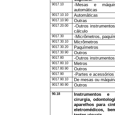
9017.10
-Mesas e máqui
automáticas
9017.10.10
Automáticas
9017.10.90
Outras
9017.20.00
-Outros instrumento
cálculo
9017.30
-Micrômetros, paquím
9017.30.10
Micrômetros
9017.30.20
Paquímetros
9017.30.90
Outros
9017.80
-Outros instrumentos
9017.80.10
Metros
9017.80.90
Outros
9017.90
-Partes e acessórios
9017.90.10
De mesas ou máquina
9017.90.90
Outros
90.18
Instrumentos e 
cirurgia, odontolog
aparelhos para cin
eletromédicos, b
testes visuais.