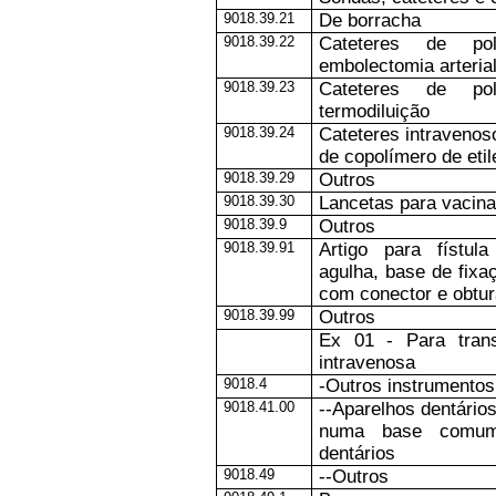
9018.39.21
De borracha
9018.39.22
Cateteres de pol
embolectomia arteria
9018.39.23
Cateteres de pol
termodiluição
9018.39.24
Cateteres intravenoso
de copolímero de etil
9018.39.29
Outros
9018.39.30
Lancetas para vacina
9018.39.9
Outros
9018.39.91
Artigo para fístul
agulha, base de fixaç
com conector e obtur
9018.39.99
Outros
Ex 01 - Para tran
intravenosa
9018.4
-Outros instrumentos
9018.41.00
--Aparelhos dentári
numa base comum
dentários
9018.49
--Outros