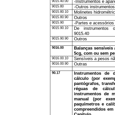
9015.40.00
-Instrumentos e apar
9015.80
-Outros instrumentos
9015.80.10
Molinetes hidrométri
9015.80.90
Outros
9015.90
-Partes e acessórios
9015.90.10
De instrumentos 
9015.40
9015.90.90
Outros
9016.00
Balanças sensíveis 
5cg, com ou sem pe
9016.00.10
Sensíveis a pesos nã
9016.00.90
Outras
90.17
Instrumentos de 
cálculo (por exem
pantógrafos, transf
réguas de cálcu
instrumentos de m
manual (por exem
paquímetros e cali
compreendidos em 
Capítulo.