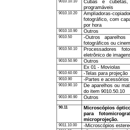
9010.10.10
Cubas e cubetas,
programáveis
9010.10.20
Ampliadoras-copiad
fotográfico, com cap
por hora
9010.10.90
Outros
9010.50
-Outros aparelhos 
fotográficos ou cine
9010.50.10
Processadores fot
eletrônico de imagen
9010.50.90
Outros
Ex 01 - Moviolas
9010.60.00
-Telas para projeção
9010.90
-Partes e acessórios
9010.90.10
De aparelhos ou mat
do item 9010.50.10
9010.90.90
Outros
90.11
Microscópios óptic
para fotomicrogra
microprojeção.
9011.10.00
-Microscópios ester