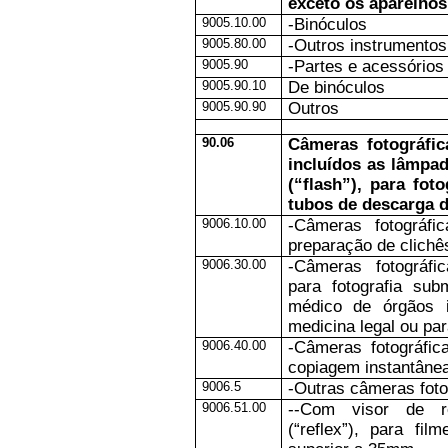
exceto os aparelhos
9005.10.00
-Binóculos
9005.80.00
-Outros instrumentos
9005.90
-Partes e acessórios
9005.90.10
De binóculos
9005.90.90
Outros
90.06
Câmeras fotográfic
incluídos as lâmpa
(“flash”), para fot
tubos de descarga d
9006.10.00
-Câmeras fotográfi
preparação de clichê
9006.30.00
-Câmeras fotográfi
para fotografia su
médico de órgãos i
medicina legal ou par
9006.40.00
-Câmeras fotográfic
copiagem instantâne
9006.5
-Outras câmeras foto
9006.51.00
--Com visor de re
(“reflex”), para fi