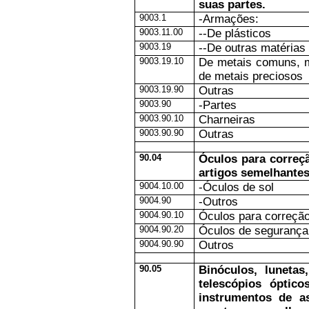
suas partes.
9003.1
-Armações:
9003.11.00
--De plásticos
9003.19
--De outras matérias
9003.19.10
De metais comuns, 
de metais preciosos
9003.19.90
Outras
9003.90
-Partes
9003.90.10
Charneiras
9003.90.90
Outras
90.04
Óculos para correçã
artigos semelhantes
9004.10.00
-Óculos de sol
9004.90
-Outros
9004.90.10
Óculos para correçã
9004.90.20
Óculos de segurança
9004.90.90
Outros
90.05
Binóculos, lunetas
telescópios óptic
instrumentos de a