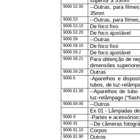
superior a 35mm
9006.52.00
--Outras, para filmes
35mm
9006.53
--Outras, para filme
9006.53.10
De foco fixo
9006.53.20
De foco ajustável
9006.59
--Outras
9006.59.10
De foco fixo
9006.59.2
De foco ajustável
9006.59.21
Para obtenção de n
dimensões superiore
9006.59.29
Outras
9006.6
-Aparelhos e disposi
tubos, de luz-relâmpag
9006.61.00
--Aparelhos de tubo
luz-relâmpago (“flash
9006.69.00
--Outros
Ex 01 - Lâmpadas de 
9006.9
-Partes e acessórios
9006.91
--De câmeras fotográ
9006.91.10
Corpos
9006.91.90
Outros