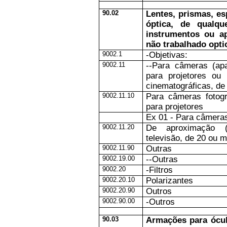
90.02
Lentes, prismas, e
óptica, de qualqu
instrumentos ou ap
não trabalhado opti
9002.1
-Objetivas:
9002.11
--Para câmeras (ap
para projetores ou
cinematográficas, de
9002.11.10
Para câmeras fotogr
para projetores
Ex 01 - Para câmera
9002.11.20
De aproximação 
televisão, de 20 ou 
9002.11.90
Outras
9002.19.00
--Outras
9002.20
-Filtros
9002.20.10
Polarizantes
9002.20.90
Outros
9002.90.00
-Outros
90.03
Armações para ócul