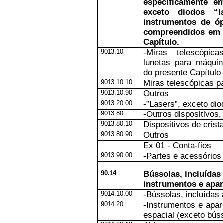
especificamente em
exceto diodos “l
instrumentos de óp
compreendidos em 
Capítulo.
9013.10
-Miras telescópic
lunetas para máquin
do presente Capítulo
9013.10.10
Miras telescópicas p
9013.10.90
Outros
9013.20.00
-”Lasers”, exceto dio
9013.80
-Outros dispositivos,
9013.80.10
Dispositivos de crist
9013.80.90
Outros
Ex 01 - Conta-fios
9013.90.00
-Partes e acessórios
90.14
Bússolas, incluídas
instrumentos e apa
9014.10.00
-Bússolas, incluídas
9014.20
-Instrumentos e apa
espacial (exceto bús