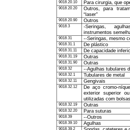
9018.20.10
Para cirurgia, que op
9018.20.20
Outros, para trata
“laser”
9018.20.90
Outros
9018.3
-Seringas, agulh
instrumentos semelh
9018.31
--Seringas, mesmo c
9018.31.1
De plástico
9018.31.11
De capacidade inferi
9018.31.19
Outras
9018.31.90
Outras
9018.32
--Agulhas tubulares 
9018.32.1
Tubulares de metal
9018.32.11
Gengivais
9018.32.12
De aço cromo-níquel
exterior superior 
utilizadas com bolsa
9018.32.19
Outras
9018.32.20
Para suturas
9018.39
--Outros
9018.39.10
Agulhas
9018.39.2
Sondas, cateteres e 