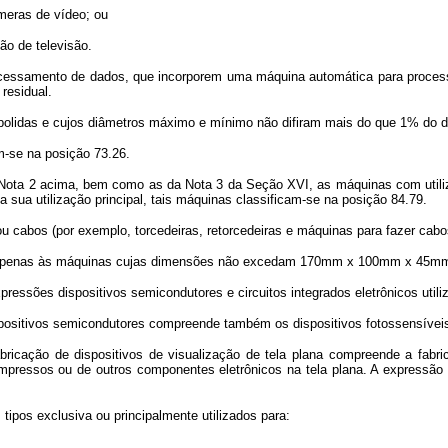
meras de vídeo; ou
o de televisão.
samento de dados, que incorporem uma máquina automática para processam
residual.
olidas e cujos diâmetros máximo e mínimo não difiram mais do que 1% do di
-se na posição 73.26.
ta 2 acima, bem como as da Nota 3 da Seção XVI, as máquinas com utilizaç
 a sua utilização principal, tais máquinas classificam-se na posição 84.79.
bos (por exemplo, torcedeiras, retorcedeiras e máquinas para fazer cabos
e apenas às máquinas cujas dimensões não excedam 170mm x 100mm x 45m
ssões dispositivos semicondutores e circuitos integrados eletrônicos utili
sitivos semicondutores compreende também os dispositivos fotossensíveis
ção de dispositivos de visualização de tela plana compreende a fabricaç
mpressos ou de outros componentes eletrônicos na tela plana. A expressão d
s exclusiva ou principalmente utilizados para: