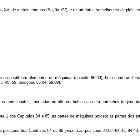
XV, de metais comuns (Seção XV), e os artefatos semelhantes de plásticos
 constituam elementos de máquinas (posição 96.03), bem como as ferram
3, 45, 59, posições 68.04, 69.09);
 semelhantes, montadas ou não em bobinas ou em cartuchos (regime da mat
dos Capítulos 84 e 85, as partes de máquinas (exceto as partes dos artef
ições dos Capítulos 84 ou 85 (exceto as posições 84.09, 84.31, 84.48, 84