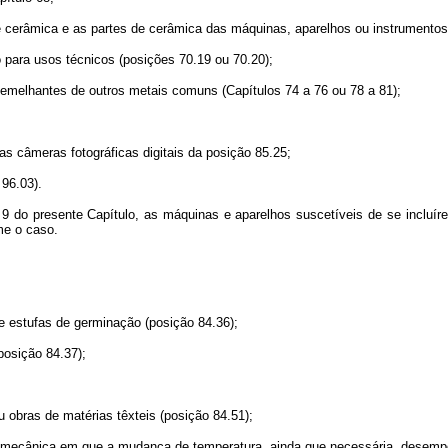
râmica e as partes de cerâmica das máquinas, aparelhos ou instrumentos, d
 para usos técnicos (posições 70.19 ou 70.20);
elhantes de outros metais comuns (Capítulos 74 a 76 ou 78 a 81);
câmeras fotográficas digitais da posição 85.25;
96.03).
 presente Capítulo, as máquinas e aparelhos suscetíveis de se incluírem
me o caso.
e estufas de germinação (posição 84.36);
osição 84.37);
obras de matérias têxteis (posição 84.51);
mecânica em que a mudança de temperatura, ainda que necessária, desemp