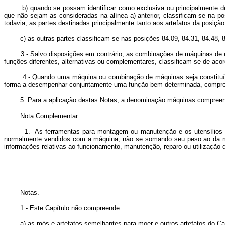
b) quando se possam identificar como exclusiva ou principalmente de
que não sejam as consideradas na alínea a) anterior, classificam-se na p
todavia, as partes destinadas principalmente tanto aos artefatos da posiç
c) as outras partes classificam-se nas posições 84.09, 84.31, 84.48, 84.6
3.- Salvo disposições em contrário, as combinações de máquinas de esp
funções diferentes, alternativas ou complementares, classificam-se de acor
4.- Quando uma máquina ou combinação de máquinas seja constituída de e
forma a desempenhar conjuntamente uma função bem determinada, compreen
5. Para a aplicação destas Notas, a denominação máquinas compreende qu
Nota Complementar.
1.- As ferramentas para montagem ou manutenção e os utensílios int
normalmente vendidos com a máquina, não se somando seu peso ao da máq
informações relativas ao funcionamento, manutenção, reparo ou utilizaç
Notas.
1.- Este Capítulo não compreende:
a) as mós e artefatos semelhantes para moer e outros artefatos do Cap