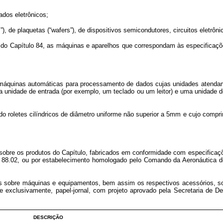
dos eletrônicos;
 plaquetas (“wafers”), de dispositivos semicondutores, circuitos eletrônico
apítulo 84, as máquinas e aparelhos que correspondam às especificações
uinas automáticas para processamento de dados cujas unidades atendam s
nidade de entrada (por exemplo, um teclado ou um leitor) e uma unidade de s
tes cilíndricos de diâmetro uniforme não superior a 5mm e cujo compriment
bre os produtos do Capítulo, fabricados em conformidade com especificaçõ
o 88.02, ou por estabelecimento homologado pelo Comando da Aeronáutica do
sobre máquinas e equipamentos, bem assim os respectivos acessórios, sob
e exclusivamente, papel-jornal, com projeto aprovado pela Secretaria de D
DESCRIÇÃO