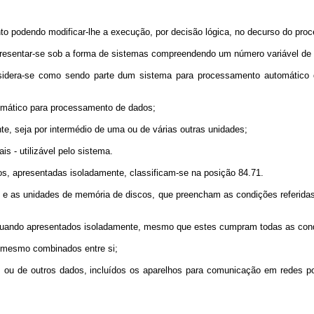
odendo modificar-lhe a execução, por decisão lógica, no decurso do pro
ntar-se sob a forma de sistemas compreendendo um número variável de un
ra-se como sendo parte dum sistema para processamento automático de
omático para processamento de dados;
 seja por intermédio de uma ou de várias outras unidades;
 - utilizável pelo sistema.
apresentadas isoladamente, classificam-se na posição 84.71.
 as unidades de memória de discos, que preencham as condições referidas 
ando apresentados isoladamente, mesmo que estes cumpram todas as condiç
 mesmo combinados entre si;
de outros dados, incluídos os aparelhos para comunicação em redes por f