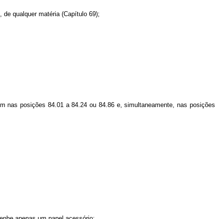
e qualquer matéria (Capítulo 69);
 nas posições 84.01 a 84.24 ou 84.86 e, simultaneamente, nas posições
enhe apenas um papel acessório;