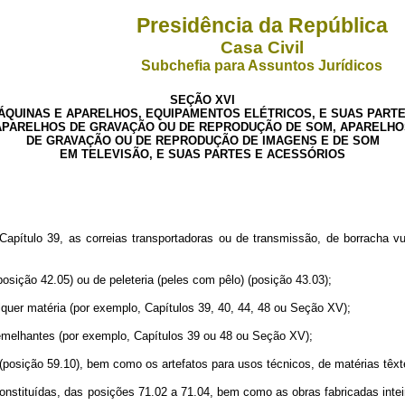
Presidência da República
Casa Civil
Subchefia para Assuntos Jurídicos
SEÇÃO XVI
ÁQUINAS E APARELHOS, EQUIPAMENTOS ELÉTRICOS, E SUAS PARTE
APARELHOS DE GRAVAÇÃO OU DE REPRODUÇÃO DE SOM, APARELHO
DE GRAVAÇÃO OU DE REPRODUÇÃO DE IMAGENS E DE SOM
EM TELEVISÃO, E SUAS PARTES E ACESSÓRIOS
ítulo 39, as correias transportadoras ou de transmissão, de borracha vul
sição 42.05) ou de peleteria (peles com pêlo) (posição 43.03);
uer matéria (por exemplo, Capítulos 39, 40, 44, 48 ou Seção XV);
lhantes (por exemplo, Capítulos 39 ou 48 ou Seção XV);
osição 59.10), bem como os artefatos para usos técnicos, de matérias têxte
stituídas, das posições 71.02 a 71.04, bem como as obras fabricadas inteir