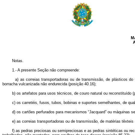
M
Notas.
1.- A presente Seção não compreende:
a) as correias transportadoras ou de transmissão, de plásticos do Cap
borracha vulcanizada não endurecida (posição 40.16);
b) os artefatos para usos técnicos, de couro natural ou reconstituído (po
c) os carretéis, fusos, tubos, bobinas e suportes semelhantes, de qualq
d) os cartões perfurados para mecanismos “Jacquard” ou máquinas seme
e) as correias transportadoras ou de transmissão, de matérias têxteis (p
f) as pedras preciosas ou semipreciosas e as pedras sintéticas ou recon