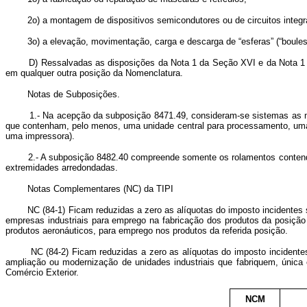
2o) a montagem de dispositivos semicondutores ou de circuitos integra
3o) a elevação, movimentação, carga e descarga de “esferas” (“boules”), de
D) Ressalvadas as disposições da Nota 1 da Seção XVI e da Nota 1 do C
em qualquer outra posição da Nomenclatura.
Notas de Subposições.
1.- Na acepção da subposição 8471.49, consideram-se sistemas as máq
que contenham, pelo menos, uma unidade central para processamento, uma u
uma impressora).
2.- A subposição 8482.40 compreende somente os rolamentos contendo role
extremidades arredondadas.
Notas Complementares (NC) da TIPI
NC (84-1) Ficam reduzidas a zero as alíquotas do imposto incidentes so
empresas industriais para emprego na fabricação dos produtos da posiçã
produtos aeronáuticos, para emprego nos produtos da referida posição.
NC (84-2) Ficam reduzidas a zero as alíquotas do imposto incidentes 
ampliação ou modernização de unidades industriais que fabriquem, única 
Comércio Exterior.
NCM