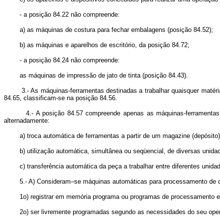
- a posição 84.22 não compreende:
a) as máquinas de costura para fechar embalagens (posição 84.52);
b) as máquinas e aparelhos de escritório, da posição 84.72;
- a posição 84.24 não compreende:
as máquinas de impressão de jato de tinta (posição 84.43).
3.- As máquinas-ferramentas destinadas a trabalhar quaisquer matérias 
84.65, classificam-se na posição 84.56.
4.- A posição 84.57 compreende apenas as máquinas-ferramentas para t
alternadamente:
a) troca automática de ferramentas a partir de um magazine (depósito)
b) utilização automática, simultânea ou seqüencial, de diversas unidade
c) transferência automática da peça a trabalhar entre diferentes unidad
5.- A) Consideram–se máquinas automáticas para processamento de dad
1o) registrar em memória programa ou programas de processamento e, pe
2o) ser livremente programadas segundo as necessidades do seu oper