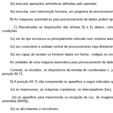
3o) executar operações aritméticas definidas pelo operador;
4o) executar, sem intervenção humana, um programa de processamento p
B) As máquinas automáticas para processamento de dados podem aprese
C) Ressalvadas as disposições das alíneas D) e E) abaixo, conside
condições:
1o) ser do tipo exclusiva ou principalmente utilizado num sistema aut
2o) ser conectável à unidade central de processamento seja diretamente,
3o) ser capaz de receber ou fornecer dados em forma - códigos ou sinais
As unidades de uma máquina automática para processamento de dados, 
Contudo, os teclados, os dispositivos de entrada de coordenadas x, y e
posição 84.71.
D) A posição 84.71 não compreende os aparelhos a seguir indicados qu
1o) as impressoras, as máquinas copiadoras, os telecopiadores (fax),
2o) os aparelhos para transmissão ou recepção de voz, de imagens ou 
estendida (WAN));
3o) os alto-falantes e microfones;