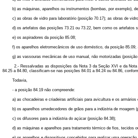
b) as máquinas, aparelhos ou instrumentos (bombas, por exemplo), de ce
c) as obras de vidro para laboratório (posição 70.17); as obras de vidro
d) os artefatos das posições 73.21 ou 73.22, bem como os artefatos sem
e) os aspiradores da posição 85.08;
f) os aparelhos eletromecânicos de uso doméstico, da posição 85.09; as 
g) as vassouras mecânicas de uso manual, não motorizadas (posição 
2.- Ressalvadas as disposições da Nota 3 da Seção XVI e da Nota 9 do
84.25 a 84.80, classificam-se nas posições 84.01 a 84.24 ou 84.86, confor
Todavia,
- a posição 84.19 não compreende:
a) as chocadeiras e criadeiras artificiais para avicultura e os armários 
b) os aparelhos umedecedores de grãos para a indústria de moagem (p
c) os difusores para a indústria do açúcar (posição 84.38);
d) as máquinas e aparelhos para tratamento térmico de fios, tecidos ou 
e) os aparelhos e dispositivos concebidos para realizar uma operação 