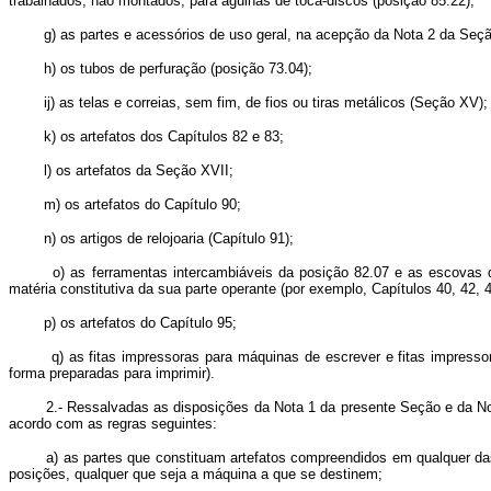
trabalhados, não montados, para agulhas de toca-discos (posição 85.22);
g) as partes e acessórios de uso geral, na acepção da Nota 2 da Seção 
h) os tubos de perfuração (posição 73.04);
ij) as telas e correias, sem fim, de fios ou tiras metálicos (Seção XV);
k) os artefatos dos Capítulos 82 e 83;
l) os artefatos da Seção XVII;
m) os artefatos do Capítulo 90;
n) os artigos de relojoaria (Capítulo 91);
o) as ferramentas intercambiáveis da posição 82.07 e as escovas que
matéria constitutiva da sua parte operante (por exemplo, Capítulos 40, 42, 4
p) os artefatos do Capítulo 95;
q) as fitas impressoras para máquinas de escrever e fitas impressoras
forma preparadas para imprimir).
2.- Ressalvadas as disposições da Nota 1 da presente Seção e da Nota 1 
acordo com as regras seguintes:
a) as partes que constituam artefatos compreendidos em qualquer das pos
posições, qualquer que seja a máquina a que se destinem;