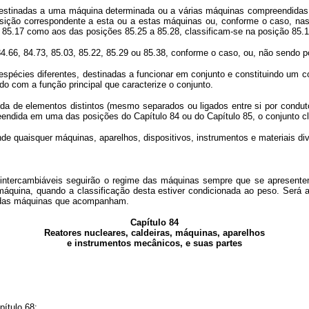
stinadas a uma máquina determinada ou a várias máquinas compreendidas
osição correspondente a esta ou a estas máquinas ou, conforme o caso, nas 
ão 85.17 como aos das posições 85.25 a 85.28, classificam-se na posição 85.1
6, 84.73, 85.03, 85.22, 85.29 ou 85.38, conforme o caso, ou, não sendo pos
écies diferentes, destinadas a funcionar em conjunto e constituindo um c
do com a função principal que caracterize o conjunto.
lementos distintos (mesmo separados ou ligados entre si por condutos, d
dida em uma das posições do Capítulo 84 ou do Capítulo 85, o conjunto cl
aisquer máquinas, aparelhos, dispositivos, instrumentos e materiais dive
ercambiáveis seguirão o regime das máquinas sempre que se apresentem 
uina, quando a classificação desta estiver condicionada ao peso. Será a
ão das máquinas que acompanham.
Capítulo 84
Reatores nucleares, caldeiras, máquinas, aparelhos
e instrumentos mecânicos, e suas partes
ítulo 68;