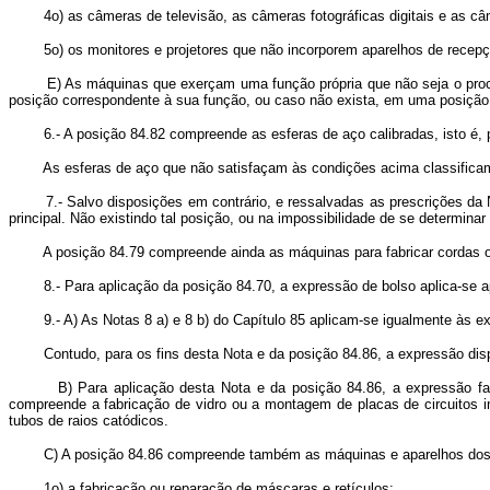
4o) as câmeras de televisão, as câmeras fotográficas digitais e as câ
5o) os monitores e projetores que não incorporem aparelhos de recepçã
E) As máquinas que exerçam uma função própria que não seja o proces
posição correspondente à sua função, ou caso não exista, em uma posição 
6.- A posição 84.82 compreende as esferas de aço calibradas, isto é, p
As esferas de aço que não satisfaçam às condições acima classificam
7.- Salvo disposições em contrário, e ressalvadas as prescrições da No
principal. Não existindo tal posição, ou na impossibilidade de se determinar
A posição 84.79 compreende ainda as máquinas para fabricar cordas ou ca
8.- Para aplicação da posição 84.70, a expressão de bolso aplica-s
9.- A) As Notas 8 a) e 8 b) do Capítulo 85 aplicam-se igualmente às expre
Contudo, para os fins desta Nota e da posição 84.86, a expressão dispo
B) Para aplicação desta Nota e da posição 84.86, a expressão fabrica
compreende a fabricação de vidro ou a montagem de placas de circuitos i
tubos de raios catódicos.
C) A posição 84.86 compreende também as máquinas e aparelhos dos tipo
1o) a fabricação ou reparação de máscaras e retículos;