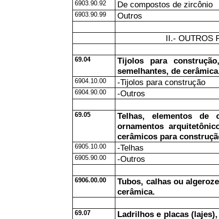
6903.90.92
De compostos de zircônio
6903.90.99
Outros
II.- OUTRO
69.04
Tijolos para construção,
semelhantes, de cerâmica
6904.10.00
-Tijolos para construção
6904.90.00
-Outros
69.05
Telhas, elementos de 
ornamentos arquitetônic
cerâmicos para construçã
6905.10.00
-Telhas
6905.90.00
-Outros
6906.00.00
Tubos, calhas ou algeroze
cerâmica.
69.07
Ladrilhos e placas (lajes