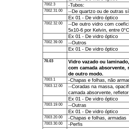
7002.3
-Tubos:
7002.31.00
--De quartzo ou de outras sí
Ex 01 - De vidro óptico
7002.32.00
--De outro vidro com coefic
5x10-6 por Kelvin, entre 0°
Ex 01 - De vidro óptico
7002.39.00
--Outros
Ex 01 - De vidro óptico
70.03
Vidro vazado ou laminado,
com camada absorvente, r
de outro modo.
7003.1
-Chapas e folhas, não arma
7003.12.00
--Coradas na massa, opacif
camada absorvente, refleto
Ex 01 - De vidro óptico
7003.19.00
--Outras
Ex 01 - De vidro óptico
7003.20.00
-Chapas e folhas, armadas
7003.30.00
-Perfis