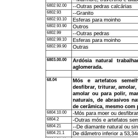
6802.92.00
--Outras pedras calcárias
6802.93
--Granito
6802.93.10
Esferas para moinho
6802.93.90
Outros
6802.99
--Outras pedras
6802.99.10
Esferas para moinho
6802.99.90
Outras
6803.00.00
Ardósia natural trabalh
aglomerada.
68.04
Mós e artefatos semel
desfibrar, triturar, amolar,
amolar ou para polir, ma
naturais, de abrasivos na
de cerâmica, mesmo com p
6804.10.00
-Mós para moer ou desfibra
6804.2
-Outras mós e artefatos se
6804.21
--De diamante natural ou si
6804.21.1
De diâmetro inferior a 53,3