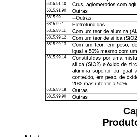
6815.91.10
Crus, aglomerados com aglu
6815.91.90
Outras
6815.99
--Outras
6815.99.1
Eletrofundidas
6815.99.11
Com um teor de alumina (Al
6815.99.12
Com um teor de silica (SiO2
6815.99.13
Com um teor, em peso, de 
igual a 50% mesmo com um c
6815.99.14
Constituídas por uma mist
silica (SiO2) e óxido de zi
alumina superior ou igual
conteúdo, em peso, de óxido
20% mas inferior a 50%
6815.99.19
Outras
6815.99.90
Outras
Ca
Produt