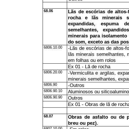
68.06
Lãs de escórias de altos-
rocha e lãs minerais se
expandidas, espuma d
semelhantes, expandido
minerais para isolamento
do som, exceto as das posi
6806.10.00
-Lãs de escórias de altos-f
lãs minerais semelhantes,
em folhas ou em rolos
Ex 01 - Lã de rocha
6806.20.00
-Vermiculita e argilas, exp
minerais semelhantes, expa
6806.90
-Outros
6806.90.10
Aluminosos ou silicoalumin
6806.90.90
Outros
Ex 01 - Obras de lã de roch
68.07
Obras de asfalto ou de 
breu ou pez).
6807.10.00