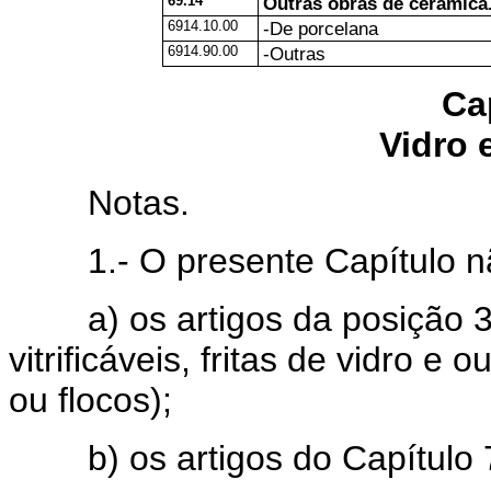
69.14
Outras obras de cerâmica
6914.10.00
-De porcelana
6914.90.00
-Outras
Ca
Vidro 
Notas.
1.- O presente Capítulo n
a) os artigos da posição 32
vitrificáveis, fritas de vidro e
ou flocos);
b) os artigos do Capítulo 71 