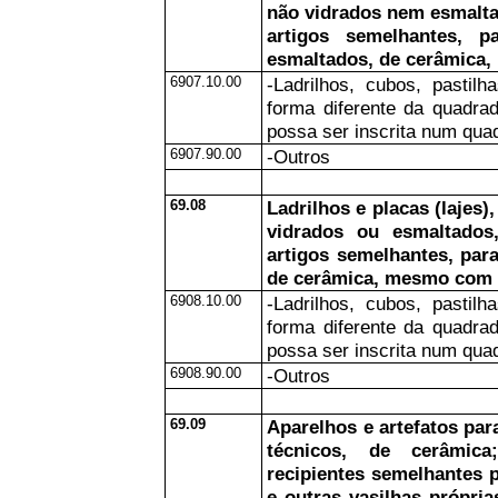
não vidrados nem esmalta
artigos semelhantes, 
esmaltados, de cerâmica
6907.10.00
-Ladrilhos, cubos, pasti
forma diferente da quadrad
possa ser inscrita num quad
6907.90.00
-Outros
69.08
Ladrilhos e placas (lajes
vidrados ou esmaltados
artigos semelhantes, par
de cerâmica, mesmo com 
6908.10.00
-Ladrilhos, cubos, pasti
forma diferente da quadrad
possa ser inscrita num quad
6908.90.00
-Outros
69.09
Aparelhos e artefatos pa
técnicos, de cerâmica
recipientes semelhantes p
e outras vasilhas própri