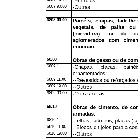
-Em rolos
6807.90.00
-Outras
6808.00.00
Painéis, chapas, ladrilh
vegetais, de palha ou 
(serradura) ou de ou
aglomerados com ciment
minerais.
68.09
Obras de gesso ou de com
6809.1
-Chapas, placas, painé
ornamentados:
6809.11.00
--Revestidos ou reforçados
6809.19.00
--Outros
6809.90.00
-Outras obras
68.10
Obras de cimento, de con
armadas.
6810.1
-Telhas, ladrilhos, placas (l
6810.11.00
--Blocos e tijolos para a co
6810.19.00
--Outros