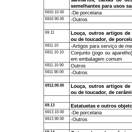
semelhantes para usos san
6910.10.00
-De porcelana
6910.90.00
-Outros
69.11
Louça, outros artigos de
ou de toucador, de porcel
6911.10
-Artigos para serviço de m
6911.10.10
Conjunto (jogo ou aparelho)
em embalagem comum
6911.10.90
Outros
6911.90.00
-Outros
6912.00.00
Louça, outros artigos de
ou de toucador, de cerâmi
69.13
Estatuetas e outros objet
6913.10.00
-De porcelana
6913.90.00
-Outros