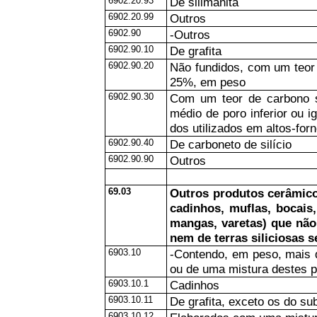
6902.20.93
De silimanita
6902.20.99
Outros
6902.90
-Outros
6902.90.10
De grafita
6902.90.20
Não fundidos, com um teor 
25%, em peso
6902.90.30
Com um teor de carbono s
médio de poro inferior ou i
dos utilizados em altos-for
6902.90.40
De carboneto de silício
6902.90.90
Outros
69.03
Outros produtos cerâmicos
cadinhos, muflas, bocais
mangas, varetas) que não 
nem de terras siliciosas 
6903.10
-Contendo, em peso, mais d
ou de uma mistura destes 
6903.10.1
Cadinhos
6903.10.11
De grafita, exceto os do su
6903.10.12