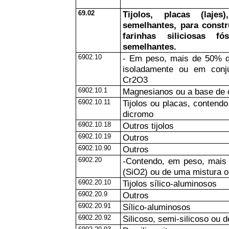
69.02
Tijolos, placas (laje
semelhantes, para constr
farinhas siliciosas f
semelhantes.
6902.10
- Em peso, mais de 50% d
isoladamente ou em con
Cr2O3
6902.10.1
Magnesianos ou a base de 
6902.10.11
Tijolos ou placas, contend
dicromo
6902.10.18
Outros tijolos
6902.10.19
Outros
6902.10.90
Outros
6902.20
-Contendo, em peso, mais 
(SiO2) ou de uma mistura 
6902.20.10
Tijolos sílico-aluminosos
6902.20.9
Outros
6902.20.91
Sílico-aluminosos
6902.20.92
Silicoso, semi-silicoso ou d