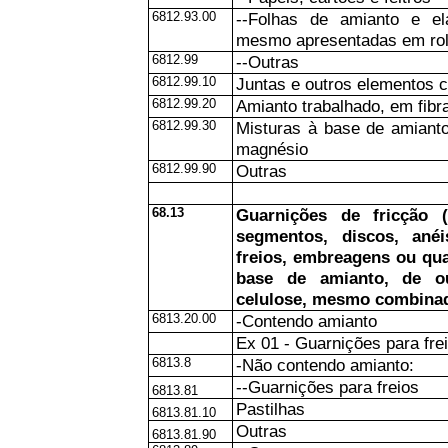
6812.93.00
--Folhas de amianto e el
mesmo apresentadas em ro
6812.99
--Outras
6812.99.10
Juntas e outros elementos 
6812.99.20
Amianto trabalhado, em fibr
6812.99.30
Misturas à base de amiant
magnésio
6812.99.90
Outras
68.13
Guarnições de fricção (
segmentos, discos, anéi
freios, embreagens ou qua
base de amianto, de ou
celulose, mesmo combinad
6813.20.00
-Contendo amianto
Ex 01 - Guarnições para fre
6813.8
-Não contendo amianto:
--Guarnições para freios
6813.81
Pastilhas
6813.81.10
Outras
6813.81.90