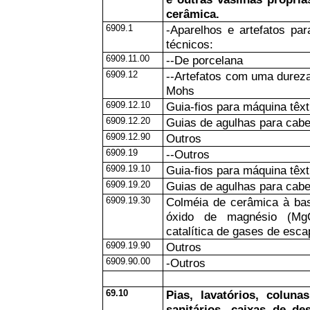
cerâmica.
6909.1
-Aparelhos e artefatos pa
técnicos:
6909.11.00
--De porcelana
6909.12
--Artefatos com uma dureza
Mohs
6909.12.10
Guia-fios para máquina têxti
6909.12.20
Guias de agulhas para cab
6909.12.90
Outros
6909.19
--Outros
6909.19.10
Guia-fios para máquina têxti
6909.19.20
Guias de agulhas para cab
6909.19.30
Colméia de cerâmica à bas
óxido de magnésio (MgO
catalítica de gases de esca
6909.19.90
Outros
6909.90.00
-Outros
69.10
Pias, lavatórios, coluna
sanitários, caixas de de