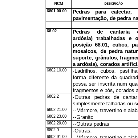
NCM
DESCRIÇÃO
6801.00.00
Pedras para calcetar, 
pavimentação, de pedra nat
68.02
Pedras de cantaria 
ardósia) trabalhadas e 
posição 68.01; cubos, pa
mosaicos, de pedra natur
suporte; grânulos, fragmen
a ardósia), corados artific
6802.10.00
-Ladrilhos, cubos, pastil
forma diferente da quadrad
possa ser inscrita num quad
fragmentos e pós, corados a
6802.2
-Outras pedras de canta
simplesmente talhadas ou se
6802.21.00
--Mármore, travertino e alab
6802.23.00
--Granito
6802.29.00
--Outras pedras
6802.9
-Outras:
6802.91.00
--Mármore, travertino e alab