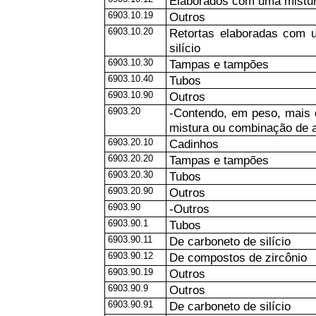
Elaborados com uma mistura 
6903.10.19
Outros
6903.10.20
Retortas elaboradas com u
silício
6903.10.30
Tampas e tampões
6903.10.40
Tubos
6903.10.90
Outros
6903.20
-Contendo, em peso, mais
mistura ou combinação de a
6903.20.10
Cadinhos
6903.20.20
Tampas e tampões
6903.20.30
Tubos
6903.20.90
Outros
6903.90
-Outros
6903.90.1
Tubos
6903.90.11
De carboneto de silício
6903.90.12
De compostos de zircônio
6903.90.19
Outros
6903.90.9
Outros
6903.90.91
De carboneto de silício