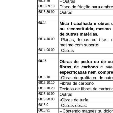
6813.89
--Outras
6813.89.10
Disco de fricção para embr
6813.89.90
Outras
68.14
Mica trabalhada e obras 
ou reconstituída, mesmo 
de outras matérias.
6814.10.00
-Placas, folhas ou tiras,
mesmo com suporte
6814.90.00
-Outras
68.15
Obras de pedra ou de out
fibras de carbono e sua
especificadas nem compre
6815.10
-Obras de grafita ou de out
6815.10.10
Fibras de carbono
6815.10.20
Tecidos de fibras de carbon
6815.10.90
Outras
6815.20.00
-Obras de turfa
6815.9
-Outras obras:
6815.91
--Contendo magnesita, dolo