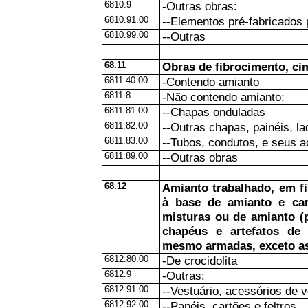
6810.9
-Outras obras:
6810.91.00
--Elementos pré-fabricados 
6810.99.00
--Outras
68.11
Obras de fibrocimento, ci
6811.40.00
-Contendo amianto
6811.8
-Não contendo amianto:
6811.81.00
--Chapas onduladas
6811.82.00
--Outras chapas, painéis, la
6811.83.00
--Tubos, condutos, e seus a
6811.89.00
--Outras obras
68.12
Amianto trabalhado, em fi
à base de amianto e ca
misturas ou de amianto (p
chapéus e artefatos de 
mesmo armadas, exceto as 
6812.80.00
-De crocidolita
6812.9
-Outras:
6812.91.00
--Vestuário, acessórios de 
6812.92.00
--Papéis, cartões e feltros