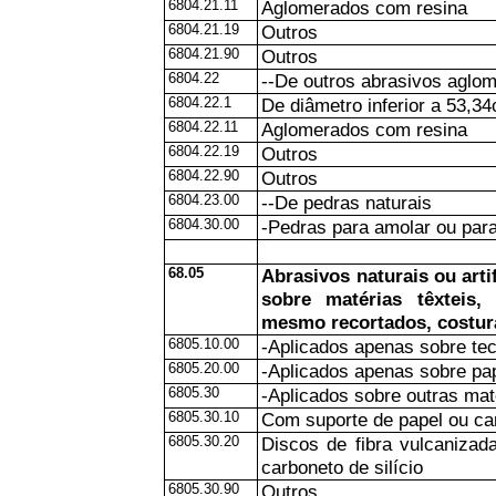
6804.21.11
Aglomerados com resina
6804.21.19
Outros
6804.21.90
Outros
6804.22
--De outros abrasivos aglo
6804.22.1
De diâmetro inferior a 53,3
6804.22.11
Aglomerados com resina
6804.22.19
Outros
6804.22.90
Outros
6804.23.00
--De pedras naturais
6804.30.00
-Pedras para amolar ou para
68.05
Abrasivos naturais ou arti
sobre matérias têxteis,
mesmo recortados, costur
6805.10.00
-Aplicados apenas sobre tec
6805.20.00
-Aplicados apenas sobre pap
6805.30
-Aplicados sobre outras mat
6805.30.10
Com suporte de papel ou ca
6805.30.20
Discos de fibra vulcanizad
carboneto de silício
6805.30.90
Outros