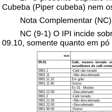
Cubeba (Piper cubeba) nem os
Nota Complementar (NC) d
NC (9-1) O IPI incide sobre
09.10, somente quanto em pó 
NCM
09.01
Café, mesmo torrado ou
sucedâneos do café conte
0901.1
-Café não torrado:
0901.11
--Não descafeinado
0901.11.10
Em grão
0901.11.90
Outros
Ex 01 - Moídos
0901.12.00
--Descafeinado
0901.2
-Café torrado:
0901.21.00
--Não descafeinado
0901.22.00
--Descafeinado
0901.90.00
-Outros