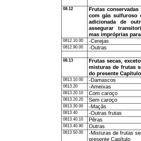
08.12
Frutas conservadas 
com gás sulfuroso 
adicionada de outr
assegurar transito
mas impróprias para
0812.10.00
-Cerejas
0812.90.00
-Outras
08.13
Frutas secas, exceto
misturas de frutas s
do presente Capítulo
0813.10.00
-Damascos
0813.20
-Ameixas
0813.20.10
Com caroço
0813.20.20
Sem caroço
0813.30.00
-Maçãs
0813.40
-Outras frutas
0813.40.10
Pêras
0813.40.90
Outras
0813.50.00
-Misturas de frutas se
presente Capítulo