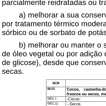
parcialmente reidratadas ou tr
a) melhorar a sua conservaç
por tratamento térmico modera
sórbico ou de sorbato de potás
b) melhorar ou manter o seu
de óleo vegetal ou por adiçã
de glicose), desde que conserv
secas.
NCM
08.01
Cocos, castanha-d
frescos ou secos, m
0801.1
-Cocos:
0801.11
--Secos