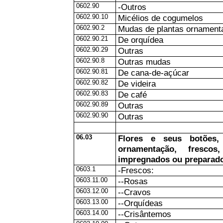
0602.90
-Outros
0602.90.10
Micélios de cogumelos
0602.90.2
Mudas de plantas ornament
0602.90.21
De orquídea
0602.90.29
Outras
0602.90.8
Outras mudas
0602.90.81
De cana-de-açúcar
0602.90.82
De videira
0602.90.83
De café
0602.90.89
Outras
0602.90.90
Outras
06.03
Flores e seus botões,
ornamentação, frescos
impregnados ou preparado
0603.1
-Frescos:
0603.11.00
--Rosas
0603.12.00
--Cravos
0603.13.00
--Orquídeas
0603.14.00
--Crisântemos