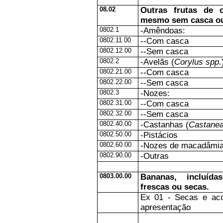
08.02
Outras frutas de c
mesmo sem casca ou
0802.1
-Amêndoas:
0802.11.00
--Com casca
0802.12.00
--Sem casca
0802.2
-Avelãs (
Corylus spp
.
0802.21.00
--Com casca
0802.22.00
--Sem casca
0802.3
-Nozes:
0802.31.00
--Com casca
0802.32.00
--Sem casca
0802.40.00
-Castanhas (
Castanea
0802.50.00
-Pistácios
0802.60.00
-Nozes de macadâmi
0802.90.00
-Outras
0803.00.00
Bananas, incluída
frescas ou secas.
Ex 01 - Secas e ac
apresentação