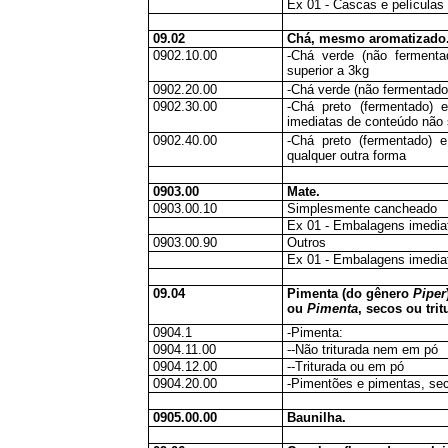
Ex 01 - Cascas e películas
09.02
Chá, mesmo aromatizado
0902.10.00
-Chá verde (não ferment
superior a 3kg
0902.20.00
-Chá verde (não fermentado
0902.30.00
-Chá preto (fermentado) 
imediatas de conteúdo não 
0902.40.00
-Chá preto (fermentado) 
qualquer outra forma
0903.00
Mate.
0903.00.10
Simplesmente cancheado
Ex 01 - Embalagens imediat
0903.00.90
Outros
Ex 01 - Embalagens imediat
09.04
Pimenta (do gênero
Piper
ou
Pimenta
, secos ou tri
0904.1
-Pimenta:
0904.11.00
--Não triturada nem em pó
0904.12.00
--Triturada ou em pó
0904.20.00
-Pimentões e pimentas, sec
0905.00.00
Baunilha.