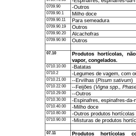
-Espinafres, espinafres-da-
0709.90
-Outros
0709.90.1
Milho doce
0709.90.11
Para semeadura
0709.90.19
Outros
0709.90.20
Alcachofras
0709.90.90
Outros
07.10
Produtos hortícolas, n
vapor, congelados.
0710.10.00
-Batatas
0710.2
-Legumes de vagem, com o
0710.21.00
--Ervilhas (
Pisum sativum
)
0710.22.00
--Feijões (
Vigna spp., Phase
0710.29.00
--Outros
0710.30.00
-Espinafres, espinafres-da-
0710.40.00
-Milho doce
0710.80.00
-Outros produtos hortícolas
0710.90.00
-Misturas de produtos hortí
07.11
Produtos hortícolas co