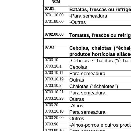
NCM
07.01
Batatas, frescas ou refrig
0701.10.00
-Para semeadura
0701.90.00
-Outras
0702.00.00
Tomates, frescos ou refri
07.03
Cebolas, chalotas (“échal
produtos hortícolas aliáce
0703.10
-Cebolas e chalotas (“échal
0703.10.1
Cebolas
0703.10.11
Para semeadura
0703.10.19
Outras
0703.10.2
Chalotas (“échalotes”)
0703.10.21
Para semeadura
0703.10.29
Outras
0703.20
-Alhos
0703.20.10
Para semeadura
0703.20.90
Outros
0703.90
-Alhos-porros e outros produ
0703.90.10