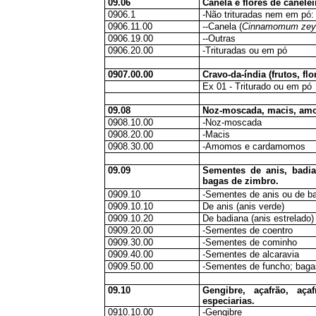
09.06
Canela e flores de canelei
0906.1
-Não trituradas nem em pó:
0906.11.00
--Canela (
Cinnamomum zeyl
0906.19.00
--Outras
0906.20.00
-Trituradas ou em pó
0907.00.00
Cravo-da-índia (frutos, fl
Ex 01 - Triturado ou em pó
09.08
Noz-moscada, macis, am
0908.10.00
-Noz-moscada
0908.20.00
-Macis
0908.30.00
-Amomos e cardamomos
09.09
Sementes de anis, badia
bagas de zimbro.
0909.10
-Sementes de anis ou de b
0909.10.10
De anis (anis verde)
0909.10.20
De badiana (anis estrelado)
0909.20.00
-Sementes de coentro
0909.30.00
-Sementes de cominho
0909.40.00
-Sementes de alcaravia
0909.50.00
-Sementes de funcho; baga
09.10
Gengibre, açafrão, açaf
especiarias.
0910.10.00
-Gengibre