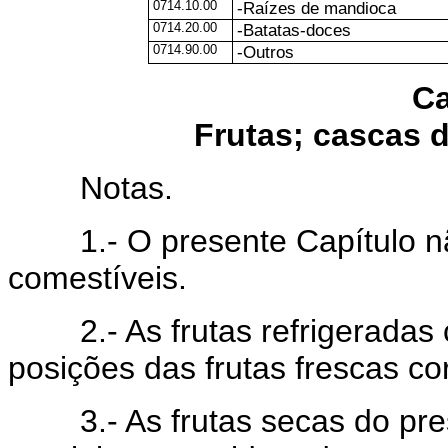
0714.10.00
-Raízes de mandioca
0714.20.00
-Batatas-doces
0714.90.00
-Outros
Ca
Frutas; cascas d
Notas.
1.- O presente Capítulo nã
comestíveis.
2.- As frutas refrigeradas 
posições das frutas frescas c
3.- As frutas secas do pres