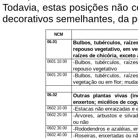
Todavia, estas posições não
decorativos semelhantes, da p
NCM
06.01
Bulbos, tubérculos, raíze
repouso vegetativo, em ve
raízes de chicória, exceto 
0601.10.00
-Bulbos, tubérculos, raíz
repouso vegetativo
0601.20.00
-Bulbos, tubérculos, raíz
vegetação ou em flor; mudas
06.02
Outras plantas vivas (in
enxertos; micélios de cog
0602.10.00
-Estacas não enraizadas e 
0602.20.00
-Árvores, arbustos e silva
ou não
0602.30.00
-Rododendros e azaléias, e
0602.40.00
-Roseiras, enxertadas ou n