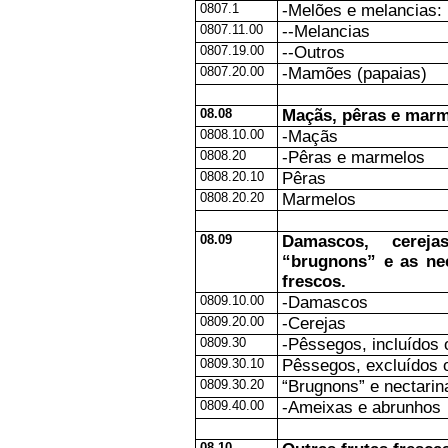
0807.1
-Melões e melancias:
0807.11.00
--Melancias
0807.19.00
--Outros
0807.20.00
-Mamões (papaias)
08.08
Maçãs, pêras e marm
0808.10.00
-Maçãs
0808.20
-Pêras e marmelos
0808.20.10
Pêras
0808.20.20
Marmelos
08.09
Damascos, cereja
“brugnons” e as nec
frescos.
0809.10.00
-Damascos
0809.20.00
-Cerejas
0809.30
-Pêssegos, incluídos 
0809.30.10
Pêssegos, excluídos o
0809.30.20
“Brugnons” e nectarin
0809.40.00
-Ameixas e abrunhos
08.10