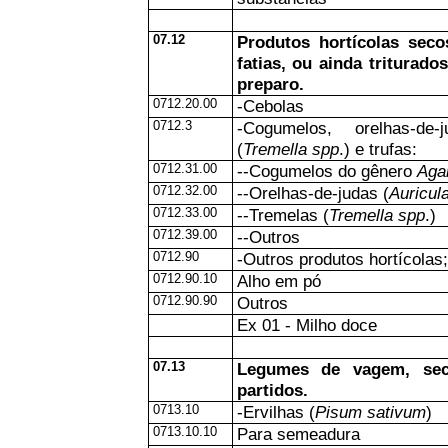
07.12
Produtos hortícolas se
fatias, ou ainda triturad
preparo.
0712.20.00
-Cebolas
0712.3
-Cogumelos, orelhas-de-
(
Tremella spp
.) e trufas:
0712.31.00
--Cogumelos do gênero
Aga
0712.32.00
--Orelhas-de-judas (
Auricul
0712.33.00
--Tremelas (
Tremella spp
.)
0712.39.00
--Outros
0712.90
-Outros produtos hortícolas
0712.90.10
Alho em pó
0712.90.90
Outros
Ex 01 - Milho doce
07.13
Legumes de vagem, se
partidos.
0713.10
-Ervilhas (
Pisum sativum
)
0713.10.10
Para semeadura