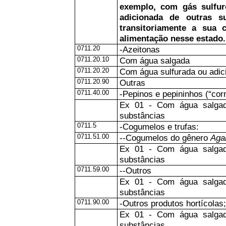
exemplo, com gás sulfur
adicionada de outras s
transitoriamente a sua 
alimentação nesse estado.
0711.20
-Azeitonas
0711.20.10
Com água salgada
0711.20.20
Com água sulfurada ou adic
0711.20.90
Outras
0711.40.00
-Pepinos e pepininhos (“cor
Ex 01 - Com água salgada
substâncias
0711.5
-Cogumelos e trufas:
0711.51.00
--Cogumelos do gênero
Aga
Ex 01 - Com água salgada
substâncias
0711.59.00
--Outros
Ex 01 - Com água salgada
substâncias
0711.90.00
-Outros produtos hortícolas
Ex 01 - Com água salgada
substâncias