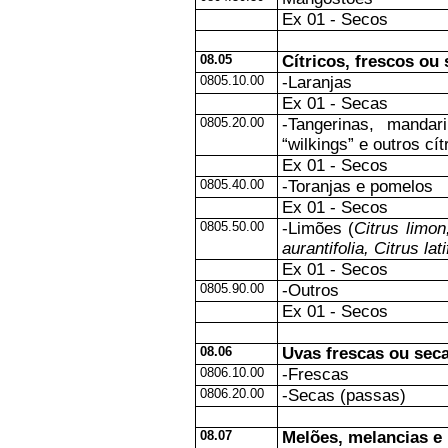
Ex 01 - Secos
08.05
Cítricos, frescos ou 
0805.10.00
-Laranjas
Ex 01 - Secas
0805.20.00
-Tangerinas, mandar
“wilkings” e outros cí
Ex 01 - Secos
0805.40.00
-Toranjas e pomelos
Ex 01 - Secos
0805.50.00
-Limões (
Citrus limon
aurantifolia, Citrus lati
Ex 01 - Secos
0805.90.00
-Outros
Ex 01 - Secos
08.06
Uvas frescas ou seca
0806.10.00
-Frescas
0806.20.00
-Secas (passas)
08.07
Melões, melancias e