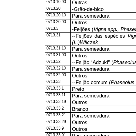
0713.10.90
Outras
0713.20
-Grão-de-bico
0713.20.10
Para semeadura
0713.20.90
Outros
0713.3
-Feijões (
Vigna spp., Phase
0713.31
--Feijões das espécies
Vig
(L.)Wilczek
0713.31.10
Para semeadura
0713.31.90
Outros
0713.32
--Feijão “Adzuki” (
Phaseolus
0713.32.10
Para semeadura
0713.32.90
Outros
0713.33
--Feijão comum (
Phaseolus 
0713.33.1
Preto
0713.33.11
Para semeadura
0713.33.19
Outros
0713.33.2
Branco
0713.33.21
Para semeadura
0713.33.29
Outros
0713.33.9
Outros
0713.33.91
Para semeadura