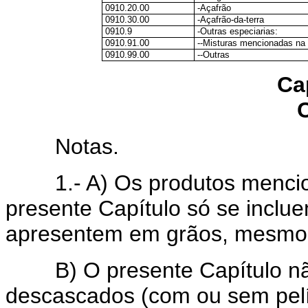
0910.20.00
-Açafrão
0910.30.00
-Açafrão-da-terra
0910.9
-Outras especiarias:
0910.91.00
--Misturas mencionadas na 
0910.99.00
--Outras
Ca
Notas.
1.- A) Os produtos mencion
presente Capítulo só se incl
apresentem em grãos, mesmo 
B) O presente Capítulo nã
descascados (com ou sem pelí