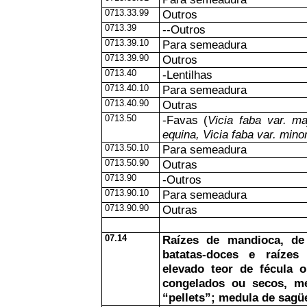
0713.33.99
Outros
0713.39
--Outros
0713.39.10
Para semeadura
0713.39.90
Outros
0713.40
-Lentilhas
0713.40.10
Para semeadura
0713.40.90
Outras
0713.50
-Favas (
Vicia faba var. ma
equina, Vicia faba var. mino
0713.50.10
Para semeadura
0713.50.90
Outras
0713.90
-Outros
0713.90.10
Para semeadura
0713.90.90
Outras
07.14
Raízes de mandioca, de
batatas-doces e raízes
elevado teor de fécula ou
congelados ou secos, 
“pellets”; medula de sagüe