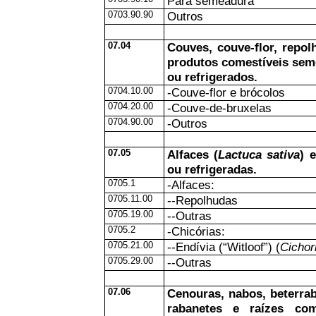
Para semeadura
0703.90.90
Outros
07.04
Couves, couve-flor, repol
produtos comestíveis sem
ou refrigerados.
0704.10.00
-Couve-flor e brócolos
0704.20.00
-Couve-de-bruxelas
0704.90.00
-Outros
07.05
Alfaces (
Lactuca sativa
) 
ou refrigeradas.
0705.1
-Alfaces:
0705.11.00
--Repolhudas
0705.19.00
--Outras
0705.2
-Chicórias:
0705.21.00
--Endívia (“Witloof”) (
Cichor
0705.29.00
--Outras
07.06
Cenouras, nabos, beterrab
rabanetes e raízes com