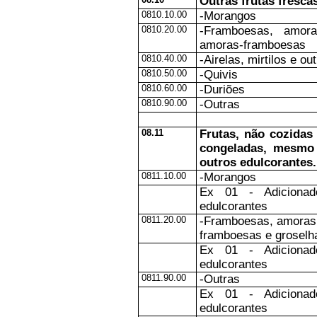
Outras frutas frescas
0810.10.00
-Morangos
0810.20.00
-Framboesas, amora
amoras-framboesas
0810.40.00
-Airelas, mirtilos e o
0810.50.00
-Quivis
0810.60.00
-Duriões
0810.90.00
-Outras
08.11
Frutas, não cozidas
congeladas, mesmo 
outros edulcorantes.
0811.10.00
-Morangos
Ex 01 - Adiciona
edulcorantes
0811.20.00
-Framboesas, amoras, 
framboesas e groselh
Ex 01 - Adiciona
edulcorantes
0811.90.00
-Outras
Ex 01 - Adiciona
edulcorantes