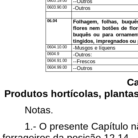
0603.19.00
--Outros
0603.90.00
-Outros
06.04
Folhagem, folhas, buquê
flores nem botões de flor
buquês ou para ornament
tingidos, impregnados ou
0604.10.00
-Musgos e líquens
0604.9
-Outros:
0604.91.00
--Frescos
0604.99.00
--Outros
Ca
Produtos hortícolas, plantas
Notas.
1.- O presente Capítulo nã
forrageiros da posição 12.14.