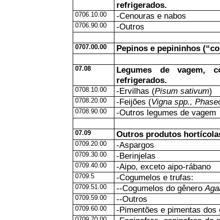
refrigerados.
0706.10.00
-Cenouras e nabos
0706.90.00
-Outros
0707.00.00
Pepinos e pepininhos (“co
07.08
Legumes de vagem, c
refrigerados.
0708.10.00
-Ervilhas (
Pisum sativum
)
0708.20.00
-Feijões (
Vigna spp., Phase
0708.90.00
-Outros legumes de vagem
07.09
Outros produtos hortícolas
0709.20.00
-Aspargos
0709.30.00
-Berinjelas
0709.40.00
-Aipo, exceto aipo-rábano
0709.5
-Cogumelos e trufas:
0709.51.00
--Cogumelos do gênero
Aga
0709.59.00
--Outros
0709.60.00
-Pimentões e pimentas dos
0709.70.00