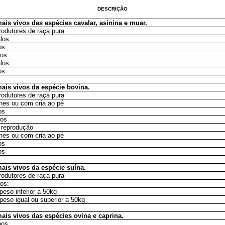
DESCRIÇÃO
ais vivos das espécies cavalar, asinina e muar.
rodutores de raça pura
los
os
ros
los
os
ais vivos da espécie bovina.
rodutores de raça pura
hes ou com cria ao pé
os
ros
 reprodução
hes ou com cria ao pé
os
os
ais vivos da espécie suína.
rodutores de raça pura
ros:
peso inferior a 50kg
peso igual ou superior a 50kg
ais vivos das espécies ovina e caprina.
nos