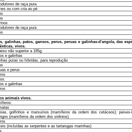
odutores de raça pura
hes ou com cria ao pé
os
os
rinos
odutores de raça pura
os
s, galinhas, patos, gansos, perus, peruas e galinhas-d'angola, das esp
sticas, vivos.
peso não superior a 185g:
os e galinhas
inhas puras ou híbridas, para reprodução
os
ruas e perus
tros
ros:
os e galinhas
tros
os animais vivos.
íferos:
imatas
leias, golfinhos e marsuínos (mamíferos da ordem dos cetáceos); peixes-
ngos (mamíferos da ordem dos sirênios)
tros
teis (incluídas as serpentes e as tartarugas marinhas)
s: