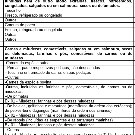
fundidas nem de outro modo extraídas, frescos, refrigerados,
congelados, salgados ou em salmoura, secos ou defumados.
Toucinho
Fresco, refrigerado ou congelado
Outros
Gordura de porco
Fresca, refrigerada ou congelada
Outras
Outros
Carnes e miudezas, comestíveis, salgadas ou em salmoura, secas
ou defumadas; farinhas e pós, comestíveis, de carnes ou de
miudezas.
-Carnes da espécie suína:
--Pernas, pás e respectivos pedaços, não desossados
-
-Toucinho entremeado de carne, e seus pedaços
--Outras
-Carnes da espécie bovina
-Outras, incluídos as farinhas e pós, comestíveis, de carnes ou de
miudezas:
--De primatas
Ex 01 - Miudezas; farinhas e pós dessas miudezas
--De baleias, golfinhos e marsuínos (mamíferos da ordem dos cetáceos);
de peixes-boi e dugongos (mamíferos da ordem dos sirênios)
Ex 01 - Miudezas; farinhas e pós dessas miudezas
--De répteis (incluídas as serpentes e as tartarugas marinhas)
Ex 01 - Miudezas; farinhas e pós dessas miudezas
--Outras
Ex
01 - Miudezas, exceto fígados de aves da posição 01.05; farinhas e