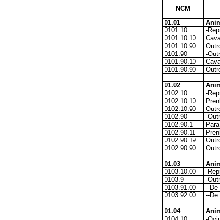
NCM
01.01
Anim
0101.10
-Rep
0101.10.10
Cava
0101.10.90
Outr
0101.90
-Out
0101.90.10
Cava
0101.90.90
Outr
01.02
Anim
0102.10
-Rep
0102.10.10
Pren
0102.10.90
Outr
0102.90
-Out
0102.90.1
Para
0102.90.11
Pren
0102.90.19
Outr
0102.90.90
Outr
01.03
Anim
0103.10.00
-Rep
0103.9
-Out
0103.91.00
--De 
0103.92.00
--De 
01.04
Anim
0104.10
-Ovi