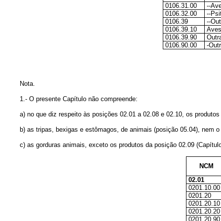
0106.31.00
--Av
0106.32.00
--Psi
0106.39
--Ou
0106.39.10
Aves
0106.39.90
Outr
0106.90.00
-Out
Nota.
1.- O presente Capítulo não compreende:
a) no que diz respeito às posições 02.01 a 02.08 e 02.10, os produtos 
b) as tripas, bexigas e estômagos, de animais (posição 05.04), nem o s
c) as gorduras animais, exceto os produtos da posição 02.09 (Capítulo
NCM
02.01
0201.10.00
0201.20
0201.20.10
0201.20.20
0201.20.90