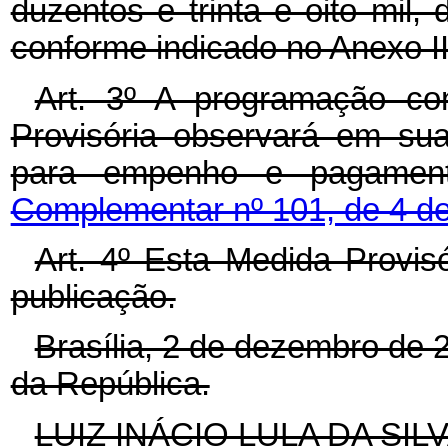
duzentos e trinta e oito mil,
conforme indicado no Anexo II
Art. 3º A programação co
Provisória observará em su
para empenho e pagame
Complementar nº 101, de 4 de
Art. 4º Esta Medida Provis
publicação.
Brasília, 2 de dezembro de 
da República.
LUIZ INÁCIO LULA DA SIL