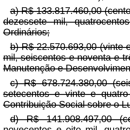
a) R$ 133.817.460,00 (cento 
dezessete mil, quatrocento
Ordinários;
b) R$ 22.570.693,00 (vinte 
mil, seiscentos e noventa e t
Manutenção e Desenvolviment
c) R$ 678.724.380,00 (sei
setecentos e vinte e quatro 
Contribuição Social sobre o L
d) R$ 141.908.497,00 (
novecentos e oito mil, quatr