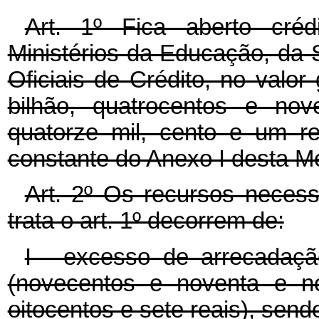
Art. 1º Fica aberto créd
Ministérios da Educação, da
Oficiais de Crédito, no valo
bilhão, quatrocentos e nov
quatorze mil, cento e um r
constante do Anexo I desta Me
Art. 2º Os recursos necess
trata o art. 1º decorrem de:
I - excesso de arrecadaçã
(novecentos e noventa e no
oitocentos e sete reais), send