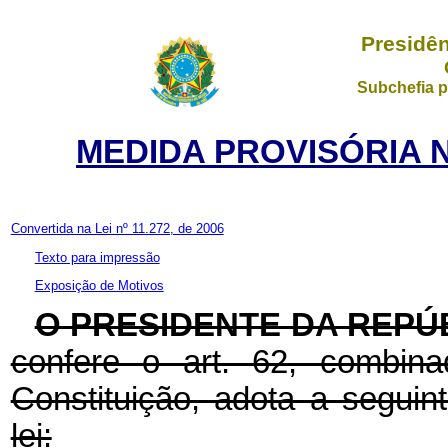
Presidên
Subchefia p
MEDIDA PROVISÓRIA N
Convertida na Lei nº 11.272, de 2006
Texto para impressão
Exposição de Motivos
O PRESIDENTE DA REPÚ
confere o art. 62, combin
Constituição, adota a seguin
lei: