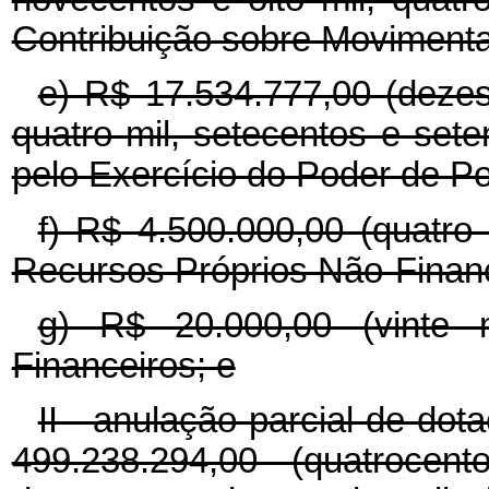
Contribuição sobre Movimenta
e) R$ 17.534.777,00 (dezes
quatro mil, setecentos e sete
pelo Exercício do Poder de Pol
f) R$ 4.500.000,00 (quatro
Recursos Próprios Não-Financ
g) R$ 20.000,00 (vinte 
Financeiros; e
II - anulação parcial de do
499.238.294,00 (quatroce