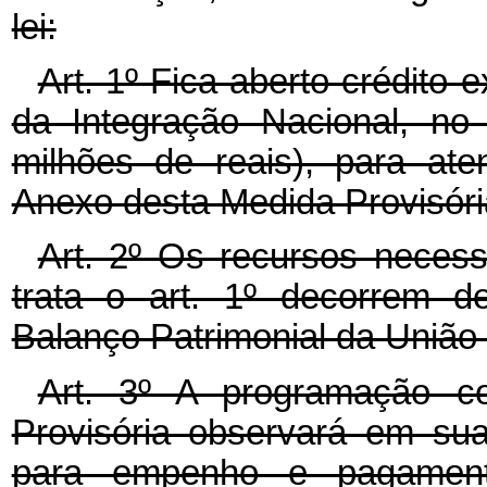
lei:
Art. 1º Fica aberto crédito e
da Integração Nacional, no 
milhões de reais), para at
Anexo desta Medida Provisóri
Art. 2º Os recursos necess
trata o art. 1º decorrem d
Balanço Patrimonial da União
Art. 3º A programação c
Provisória observará em su
para empenho e pagame