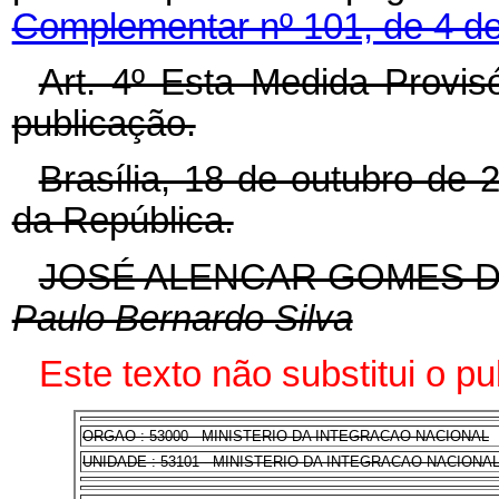
Complementar nº 101, de 4 de
Art. 4º Esta Medida Provis
publicação.
Brasília, 18 de outubro de
da República.
JOSÉ ALENCAR GOMES D
Paulo Bernardo Silva
Este texto não substitui o p
ORGAO : 53000 - MINISTERIO DA INTEGRACAO NACIONAL
UNIDADE : 53101 - MINISTERIO DA INTEGRACAO NACIONA