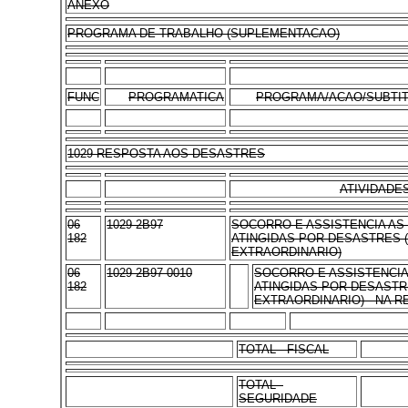
ANEXO
PROGRAMA DE TRABALHO (SUPLEMENTACAO)
FUNC
PROGRAMATICA
PROGRAMA/ACAO/SUBTI
1029 RESPOSTA AOS DESASTRES
ATIVIDADE
06
1029 2B97
SOCORRO E ASSISTENCIA AS
182
ATINGIDAS POR DESASTRES 
EXTRAORDINARIO)
06
1029 2B97 0010
SOCORRO E ASSISTENCI
182
ATINGIDAS POR DESASTR
EXTRAORDINARIO) - NA 
TOTAL - FISCAL
TOTAL -
SEGURIDADE