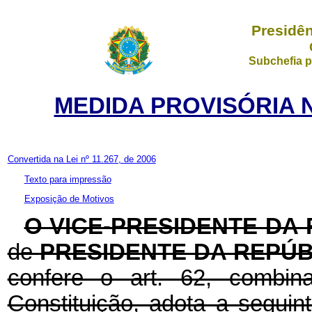
Presidên
Subchefia p
MEDIDA PROVISÓRIA N
Convertida na Lei nº 11.267, de 2006
Texto para impressão
Exposição de Motivos
O VICE-PRESIDENTE DA
de
PRESIDENTE DA REPÚB
confere o art. 62, combi
Constituição, adota a seguin