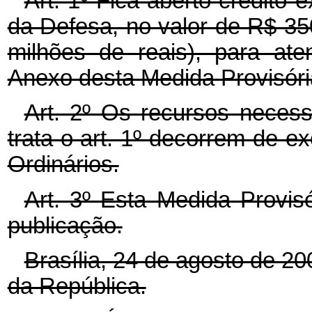
Art. 1º Fica aberto crédito e
da Defesa, no valor de R$ 35
milhões de reais), para at
Anexo desta Medida Provisóri
Art. 2º Os recursos necess
trata o art. 1º decorrem de 
Ordinários.
Art. 3º Esta Medida Provis
publicação.
Brasília, 24 de agosto de 2
da República.