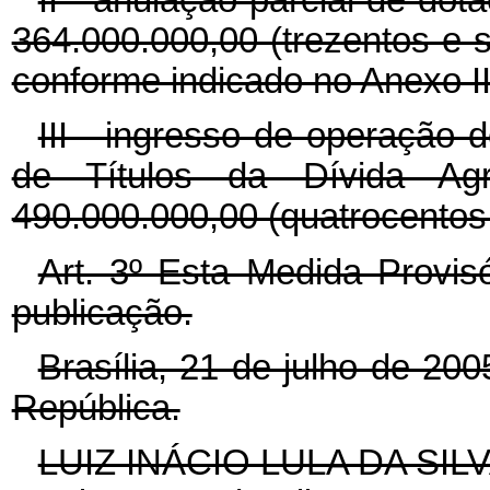
364.000.000,00 (trezentos e s
conforme indicado no Anexo II
III - ingresso de operação 
de Títulos da Dívida A
490.000.000,00 (quatrocentos 
Art. 3º Esta Medida Provis
publicação.
Brasília, 21 de julho de 20
República.
LUIZ INÁCIO LULA DA SIL