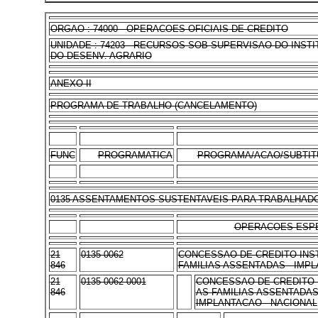
ORGAO : 74000 - OPERACOES OFICIAIS DE CREDITO
UNIDADE : 74203 - RECURSOS SOB SUPERVISAO DO INST
DO DESENV. AGRARIO
ANEXO II
PROGRAMA DE TRABALHO (CANCELAMENTO)
FUNC
PROGRAMATICA
PROGRAMA/ACAO/SUBTIT
0135 ASSENTAMENTOS SUSTENTAVEIS PARA TRABALHAD
OPERACOES ESPE
21
0135 0062
CONCESSAO DE CREDITO-INS
846
FAMILIAS ASSENTADAS - IMP
21
0135 0062 0001
CONCESSAO DE CREDITO-
846
AS FAMILIAS ASSENTADAS
IMPLANTACAO - NACIONAL