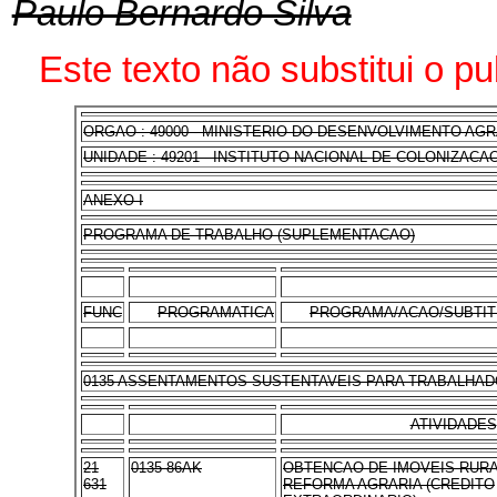
Paulo Bernardo Silva
Este texto não substitui o p
ORGAO : 49000 - MINISTERIO DO DESENVOLVIMENTO AG
UNIDADE : 49201 - INSTITUTO NACIONAL DE COLONIZACA
ANEXO I
PROGRAMA DE TRABALHO (SUPLEMENTACAO)
FUNC
PROGRAMATICA
PROGRAMA/ACAO/SUBTI
0135 ASSENTAMENTOS SUSTENTAVEIS PARA TRABALHAD
ATIVIDADES
21
0135 86AK
OBTENCAO DE IMOVEIS RURA
631
REFORMA AGRARIA (CREDITO