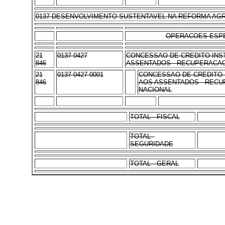
0137 DESENVOLVIMENTO SUSTENTAVEL NA REFORMA AG
OPERACOES ESPE
21
0137 0427
CONCESSAO DE CREDITO-INS
846
ASSENTADOS - RECUPERACA
21
0137 0427 0001
CONCESSAO DE CREDITO-
846
AOS ASSENTADOS - RECU
NACIONAL
TOTAL - FISCAL
TOTAL -
SEGURIDADE
TOTAL - GERAL