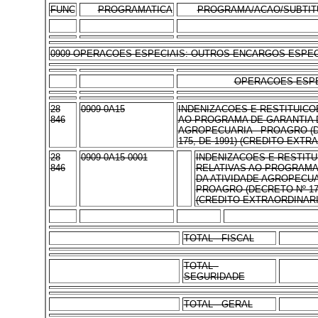
FUNC
PROGRAMATICA
PROGRAMA/ACAO/SUBTIT
0909 OPERACOES ESPECIAIS: OUTROS ENCARGOS ESPEC
OPERACOES ESPE
28
0909 0A15
INDENIZACOES E RESTITUICO
846
AO PROGRAMA DE GARANTIA D
AGROPECUARIA - PROAGRO (
175, DE 1991) (CREDITO EXTR
28
0909 0A15 0001
INDENIZACOES E RESTIT
846
RELATIVAS AO PROGRAMA
DA ATIVIDADE AGROPECUA
PROAGRO (DECRETO Nº 175
(CREDITO EXTRAORDINARI
TOTAL - FISCAL
TOTAL -
SEGURIDADE
TOTAL - GERAL