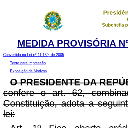
Presidên
Subchefia p
MEDIDA PROVISÓRIA Nº 
Convertida na Lei nº 11.189, de 2005
Texto para impressão
Exposição de Motivos
O PRESIDENTE DA REPÚ
confere o art. 62, combin
Constituição, adota a seguin
lei: