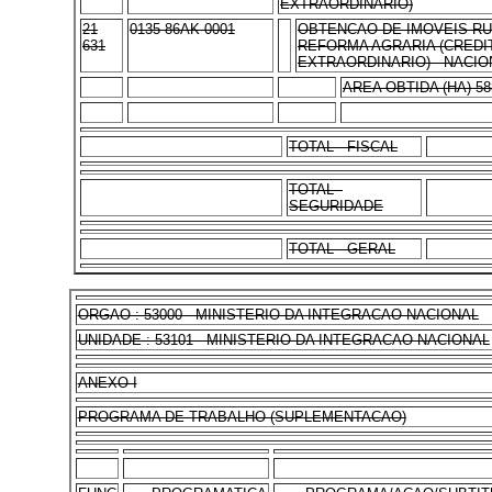
EXTRAORDINARIO)
21
0135 86AK 0001
OBTENCAO DE IMOVEIS RU
631
REFORMA AGRARIA (CREDI
EXTRAORDINARIO) - NACIO
AREA OBTIDA (HA) 58
TOTAL - FISCAL
TOTAL -
SEGURIDADE
TOTAL - GERAL
ORGAO : 53000 - MINISTERIO DA INTEGRACAO NACIONAL
UNIDADE : 53101 - MINISTERIO DA INTEGRACAO NACIONAL
ANEXO I
PROGRAMA DE TRABALHO (SUPLEMENTACAO)