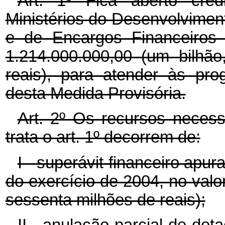
Art. 1º Fica aberto créd
Ministérios do Desenvolviment
e de Encargos Financeiros 
1.214.000.000,00 (um bilhã
reais), para atender às pr
desta Medida Provisória.
Art. 2º Os recursos necess
trata o art. 1º decorrem de:
I - superávit financeiro apu
do exercício de 2004, no valo
sessenta milhões de reais);
II - anulação parcial de do