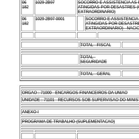
06
1029 2B97
SOCORRO E ASSISTENCIA AS
182
ATINGIDAS POR DESASTRES (
EXTRAORDINARIO)
06
1029 2B97 0001
SOCORRO E ASSISTENCIA
182
ATINGIDAS POR DESASTR
EXTRAORDINARIO) - NACI
TOTAL - FISCAL
TOTAL -
SEGURIDADE
TOTAL - GERAL
ORGAO : 71000 - ENCARGOS FINANCEIROS DA UNIAO
UNIDADE : 71101 - RECURSOS SOB SUPERVISAO DO MINI
ANEXO I
PROGRAMA DE TRABALHO (SUPLEMENTACAO)