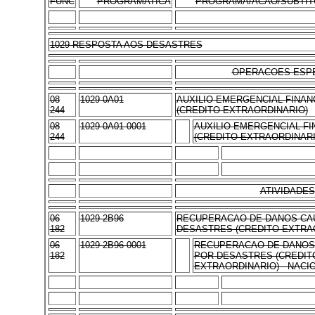
FUNC
PROGRAMATICA
PROGRAMA/ACAO/SUBTIT
1029 RESPOSTA AOS DESASTRES
OPERACOES ESPE
08
1029 0A01
AUXILIO EMERGENCIAL FINAN
244
(CREDITO EXTRAORDINARIO)
08
1029 0A01 0001
AUXILIO EMERGENCIAL FI
244
(CREDITO EXTRAORDINARI
ATIVIDADES
06
1029 2B96
RECUPERACAO DE DANOS CA
182
DESASTRES (CREDITO EXTRA
06
1029 2B96 0001
RECUPERACAO DE DANOS
182
POR DESASTRES (CREDIT
EXTRAORDINARIO) - NACI