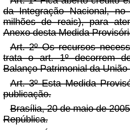
Art. 1º Fica aberto crédito e
da Integração Nacional, no 
milhões de reais), para at
Anexo desta Medida Provisóri
Art. 2º Os recursos necess
trata o art. 1º decorrem d
Balanço Patrimonial da União
Art. 3º Esta Medida Provis
publicação.
Brasília, 20 de maio de 200
República.