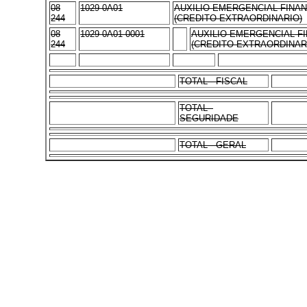
08
1029 0A01
AUXILIO EMERGENCIAL FINA
244
(CREDITO EXTRAORDINARIO)
08
1029 0A01 0001
AUXILIO EMERGENCIAL F
244
(CREDITO EXTRAORDINARI
TOTAL - FISCAL
TOTAL -
SEGURIDADE
TOTAL - GERAL