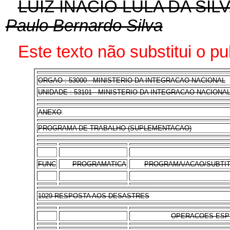
LUIZ INÁCIO LULA DA SIL
Paulo Bernardo Silva
Este texto não substitui o p
ORGAO : 53000 - MINISTERIO DA INTEGRACAO NACIONAL
UNIDADE : 53101 - MINISTERIO DA INTEGRACAO NACIONA
ANEXO
PROGRAMA DE TRABALHO (SUPLEMENTACAO)
FUNC
PROGRAMATICA
PROGRAMA/ACAO/SUBTI
1029 RESPOSTA AOS DESASTRES
OPERACOES ESP