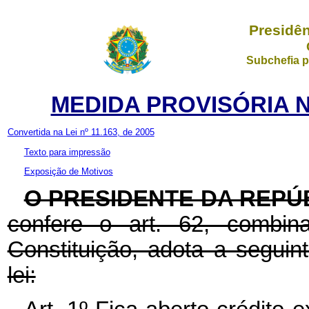
Presidên
Subchefia p
MEDIDA PROVISÓRIA Nº
Convertida na Lei nº 11.163, de 2005
Texto para impressão
Exposição de Motivos
O PRESIDENTE DA REPÚ
confere o art. 62, combi
Constituição, adota a seguin
lei: