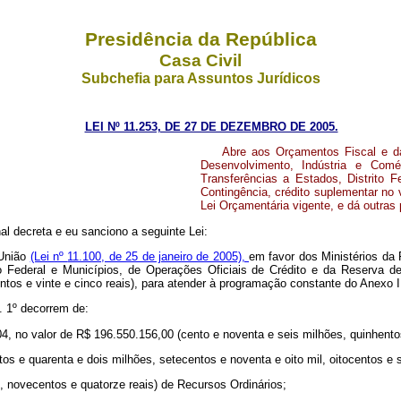
Presidência da República
Casa Civil
Subchefia para Assuntos Jurídicos
LEI Nº 11.253, DE 27 DE DEZEMBRO DE 2005.
Abre aos Orçamentos Fiscal e da
Desenvolvimento, Indústria e Com
Transferências a Estados, Distrito 
Contingência, crédito suplementar no 
Lei Orçamentária vigente, e dá outras 
l decreta e eu sanciono a seguinte Lei:
 União
(Lei nº
11.100, de 25 de janeiro de 2005),
em favor dos Ministérios da
o Federal e Municípios, de Operações Oficiais de Crédito e da Reserva de
entos e vinte e cinco reais), para atender à programação constante do Anexo I
. 1º
decorrem de:
04, no valor de R$ 196.550.156,00 (cento e noventa e seis milhões, quinhentos
os e quarenta e dois milhões, setecentos e noventa e oito mil, oitocentos e s
, novecentos e quatorze reais) de Recursos Ordinários;