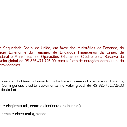
 Seguridade Social da União, em favor dos Ministérios da Fazenda, do
ércio Exterior e do Turismo, de Encargos Financeiros da União, de
Federal e Municípios, de Operações Oficiais de Crédito e da Reserva de
valor global de R$ 826.471.725,00, para reforço de dotações constantes da
providências.
 Fazenda, do Desenvolvimento, Indústria e Comércio Exterior e do Turismo,
 Contingência, crédito suplementar no valor global de R$ 826.471.725,00
 desta Lei.
 e cinqüenta mil, cento e cinqüenta e seis reais);
etenta e cinco reais), sendo: