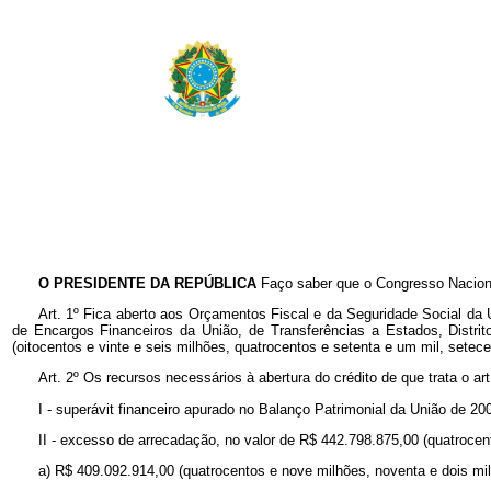
O PRESIDENTE DA REPÚBLICA
Faço saber que o Congresso Naciona
Art. 1º Fica aberto aos Orçamentos Fiscal e da Seguridade Social da
de Encargos Financeiros da União, de Transferências a Estados, Distrit
(oitocentos e vinte e seis milhões, quatrocentos e setenta e um mil, setec
Art. 2º Os recursos necessários à abertura do crédito de que trata o art
I - superávit financeiro apurado no Balanço Patrimonial da União de 20
II - excesso de arrecadação, no valor de R$ 442.798.875,00 (quatrocent
a) R$ 409.092.914,00 (quatrocentos e nove milhões, noventa e dois mil