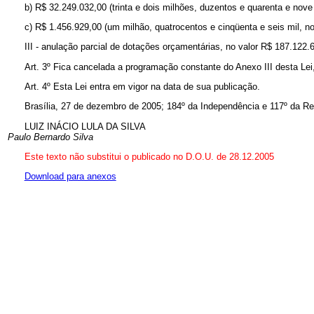
b) R$ 32.249.032,00 (trinta e dois milhões, duzentos e quarenta e nove 
c) R$ 1.456.929,00 (um milhão, quatrocentos e cinqüenta e seis mil, n
III - anulação parcial de dotações orçamentárias, no valor R$ 187.122.6
Art. 3º Fica cancelada a programação constante do Anexo III desta Le
Art. 4º Esta Lei entra em vigor na data de sua publicação.
Brasília, 27 de dezembro de 2005; 184º da Independência e 117º da Re
LUIZ INÁCIO LULA DA SILVA
Paulo Bernardo Silva
Este texto não substitui o publicado no D.O.U. de 28.12.2005
Download para anexos