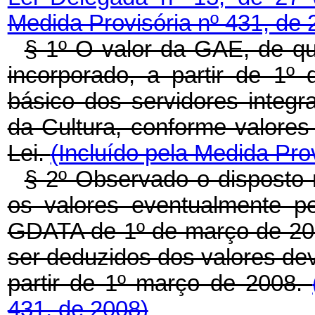
Medida Provisória nº 431, de 
§ 1º O valor da GAE, de que 
incorporado, a partir de 1
básico dos servidores integ
da Cultura, conforme valores
Lei.
(Incluído pela Medida Pro
§ 2º Observado o disposto
os valores eventualmente pe
GDATA de 1º de março de 20
ser deduzidos dos valores dev
partir de 1º março de 2008.
431, de 2008)