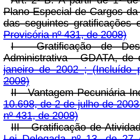
Art. 2º-B.
A partir de 1º d
Plano Especial de Cargos da
das seguintes gratificações
Provisória nº 431, de 2008)
I - Gratificação de De
Administrativa - GDATA, de 
janeiro de 2002 ;
(Incluído
2008)
II - Vantagem Pecuniária In
10.698, de 2 de julho de 2003
nº 431, de 2008)
III - Gratificação de Ativi
Lei Delegada nº 13, de 27