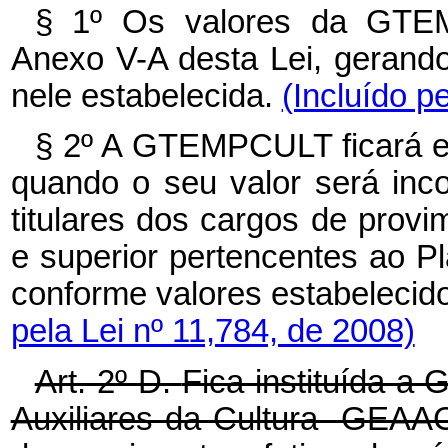
§ 1º Os valores da GTE
Anexo V-A desta Lei, gerando 
nele estabelecida.
(Incluído p
§ 2º A GTEMPCULT ficará e
quando o seu valor será inc
titulares dos cargos de provim
e superior pertencentes ao P
conforme valores estabelecid
pela Lei nº 11,784, de 2008)
Art. 2º-D.
Fica instituída a 
Auxiliares da Cultura -GEAA