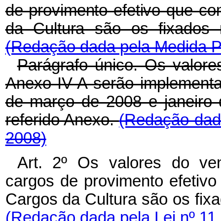
de provimento efetivo que c
da Cultura são os fixados 
(Redação dada pela Medida Pr
Parágrafo único. Os valore
Anexo IV-A serão implement
de março de 2008 e janeiro 
referido Anexo.
(Redação dada
2008)
Art. 2º Os valores do ven
cargos de provimento efetiv
Cargos da Cultura são os fixa
(Redação dada pela Lei nº 11