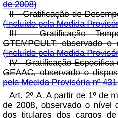
de 2008)
II - Gratificação de Desem
(Incluído pela Medida Provisór
III - Gratificação Temp
GTEMPCULT; observado o dis
(Incluído pela Medida Provisór
IV - Gratificação Específica 
GEAAC, observado o dispost
pela Medida Provisória nº 431
Art. 2º-A. A partir de 1º d
de 2008, observado o nível d
dos titulares dos cargos de