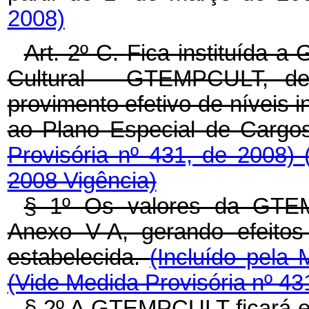
2008)
Art. 2º-C.
Fica instituída a 
Cultural - GTEMPCULT, dev
provimento efetivo de níveis i
ao Plano Especial de Cargo
Provisória nº 431, de 2008)
2008 Vigência)
§ 1º Os valores da GTE
Anexo V-A, gerando efeitos 
estabelecida.
(Incluído pela 
(Vide Medida Provisória nº 43
§ 2º A GTEMPCULT ficará e