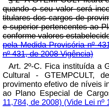
quando o seu valor será inc
titulares dos cargos de provim
e superior pertencentes ao P
conforme valores estabelecid
pela Medida Provisória nº 43
nº 431, de 2008 Vigência)
Art. 2º-C. Fica instituída a
Cultural - GTEMPCULT, dev
provimento efetivo de níveis i
ao Plano Especial de Cargo
11,784, de 2008)
(Vide Lei nº