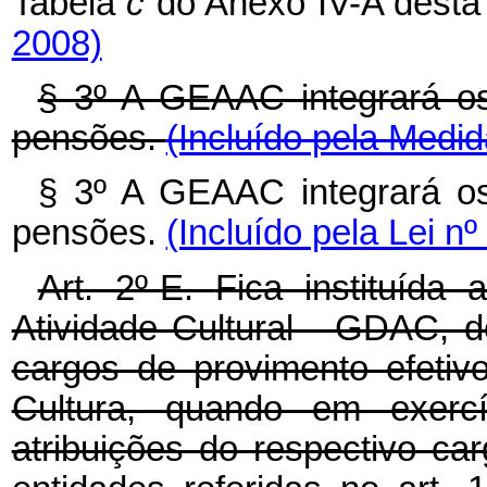
Tabela
c
do Anexo IV-A desta
2008)
§ 3º A GEAAC integrará os
pensões.
(Incluído pela Medid
§ 3º A GEAAC integrará os
pensões.
(Incluído pela Lei n
Art. 2º-E.
Fica instituída
Atividade Cultural - GDAC, 
cargos de provimento efeti
Cultura, quando em exercí
atribuições do respectivo ca