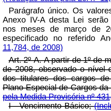
Parágrafo único. Os valore
Anexo IV-A desta Lei serão
nos meses de março de 20
especificado no referido A
11,784, de 2008)
Art. 2º-A.
A partir de 1º de
de 2008, observado o nível d
dos titulares dos cargos de
Plano Especial de Cargos da
pela Medida Provisória nº 431
I - Vencimento Básico;
(Inc