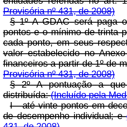
entidades referidas no art. 
Provisória nº 431, de 2008)
§ 1º A GDAC será paga o
pontos e o mínimo de trinta 
cada ponto, em seus respect
valor estabelecido no Anexo
financeiros a partir de 1º de
Provisória nº 431, de 2008)
§ 2º A pontuação a que
distribuída:
(Incluído pela Med
I - até vinte pontos em dec
de desempenho individual; e
431, de 2008)