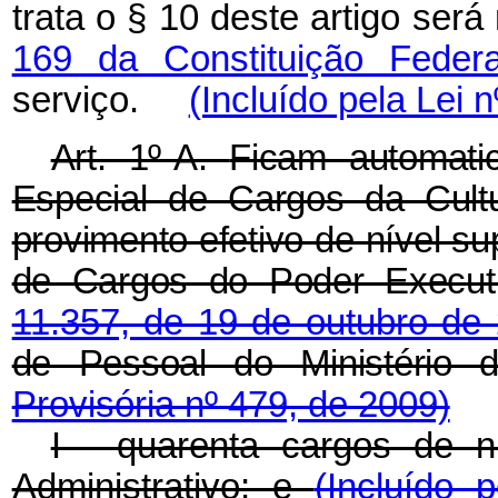
trata o § 10 deste artigo ser
169 da Constituição Federa
serviço.
(Incluído pela Lei 
Art. 1º-A.
Ficam automati
Especial de Cargos da Cult
provimento efetivo de nível su
de Cargos do Poder Executi
11.357, de 19 de outubro d
de Pessoal do Ministério 
Provisória nº 479, de 2009)
I - quarenta cargos de ní
Administrativo; e
(Incluído 