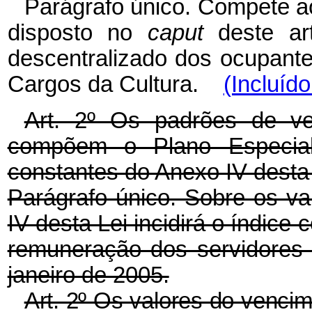
Parágrafo único. Compete ao
disposto no
caput
deste art
descentralizado dos ocupant
Cargos da Cultura.
(Incluíd
Art. 2º Os padrões de v
compõem o Plano Especia
constantes do Anexo IV desta 
Parágrafo único. Sobre os va
IV desta Lei incidirá o índice 
remuneração dos servidores p
janeiro de 2005.
Art. 2º Os valores do vencim