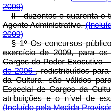
2009)
II - duzentos e quarenta e 
Agente Administrativo.
(Incluí
2009)
§ 1º Os concursos públic
exercício de 2009, para os
Cargos do Poder Executivo - 
de 2006
, redistribuídos par
da Cultura, são válidos pa
Especial de Cargos da Cult
atribuições e o nível de es
(Incluído pela Medida Provisór