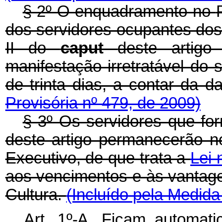
§ 2º O enquadramento no
dos servidores ocupantes dos 
II do
caput
deste artigo
manifestação irretratável do 
de trinta dias, a contar da 
Provisória nº 479, de 2009)
§ 3º Os servidores que for
deste artigo permanecerão 
Executivo, de que trata a
Lei 
aos vencimentos e às vantag
Cultura.
(Incluído pela Medida
Art. 1º-A.
Ficam automati