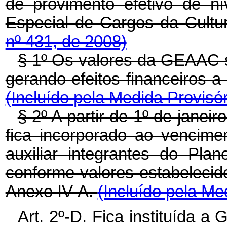
de provimento efetivo de ní
Especial de Cargos da Cultu
nº 431, de 2008)
§ 1º Os valores da GEAAC s
gerando efeitos financeiros a 
(Incluído pela Medida Provisór
§ 2º A partir de 1º de jane
fica incorporado ao vencime
auxiliar integrantes do Pla
conforme valores estabelecid
Anexo IV-A.
(Incluído pela Me
Art. 2º-D. Fica instituída a 