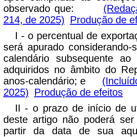
observado que:
(Redaç
214, de 2025)
Produção de ef
I - o percentual de exporta
será apurado considerando-s
calendário subsequente ao 
adquiridos no âmbito do Rep
anos-calendário; e
(Incluí
2025)
Produção de efeitos
II - o prazo de início de u
deste artigo não poderá ser
partir da data de su