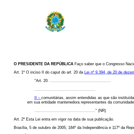
O PRESIDENTE DA REPÚBLICA
Faço saber que o Congresso Nacio
Art. 1º O inciso II do caput do art. 20 da
Lei nº 9.394, de 20 de deze
"Art. 20. ...................................................
...................................................
II –
comunitárias, assim entendidas as que são instituíd
em sua entidade mantenedora representantes da comunidade
..................................................." (NR)
Art. 2º Esta Lei entra em vigor na data de sua publicação.
Brasília, 5 de outubro de 2005; 184º da Independência e 117º da Repú