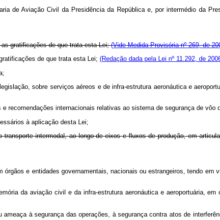
etaria de Aviação Civil da Presidência da República e, por intermédio da P
as gratificações de que trata esta Lei;
(Vide Medida Provisória nº 269, de 20
ratificações de que trata esta Lei;
(Redação dada pela Lei nº 11.292, de 200
a;
a legislação, sobre serviços aéreos e de infra-estrutura aeronáutica e aeropo
as e recomendações internacionais relativas ao sistema de segurança de vôo d
essários à aplicação desta Lei;
do transporte intermodal, ao longo de eixos e fluxos de produção, em art
 órgãos e entidades governamentais, nacionais ou estrangeiros, tendo em vis
emória da aviação civil e da infra-estrutura aeronáutica e aeroportuária, em
 ameaça à segurança das operações, à segurança contra atos de interferência 