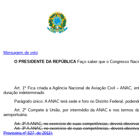
Mensagem de veto
O PRESIDENTE DA REPÚBLICA
Faço saber que o Congresso Nacio
Art. 1º Fica criada a Agência Nacional de Aviação Civil – ANAC, en
duração indeterminado.
Parágrafo único. A ANAC terá sede e foro no Distrito Federal, podendo
Art. 2º Compete à União, por intermédio da ANAC e nos termos das p
aeroportuária.
Art. 3º A ANAC, no exercício de suas competências, deverá observar 
Art. 3º A ANAC, no exercício de suas competências, deverá observar 
Provisória nº 527, de 2011).