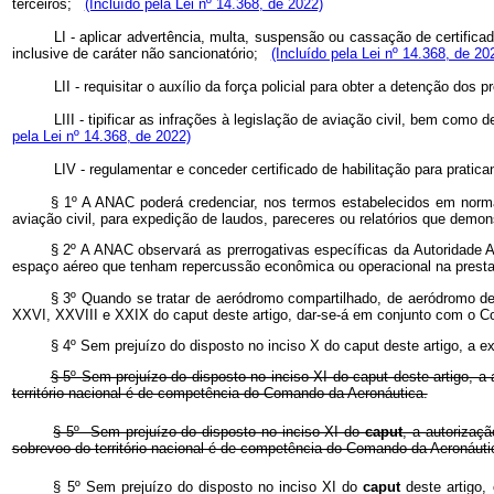
terceiros;
(Incluído pela Lei nº 14.368, de 2022)
LI - aplicar advertência, multa, suspensão ou cassação de certificad
inclusive de caráter não sancionatório;
(Incluído pela Lei nº 14.368, de 20
LII - requisitar o auxílio da força policial para obter a detenção 
LIII - tipificar as infrações à legislação de aviação civil, bem com
pela Lei nº 14.368, de 2022)
LIV - regulamentar e conceder certificado de habilitação para prat
§ 1º A ANAC poderá credenciar, nos termos estabelecidos em norma 
aviação civil, para expedição de laudos, pareceres ou relatórios que demo
§ 2º A ANAC observará as prerrogativas específicas da Autoridade 
espaço aéreo que tenham repercussão econômica ou operacional na prestaçã
§ 3º Quando se tratar de aeródromo compartilhado, de aeródromo de
XXVI, XXVIII e XXIX do caput deste artigo, dar-se-á em conjunto com o 
§ 4º Sem prejuízo do disposto no inciso X do caput deste artigo, a 
§ 5º Sem prejuízo do disposto no inciso XI do caput deste artigo, a
território nacional é de competência do Comando da Aeronáutica.
§ 5º Sem prejuízo do disposto no inciso XI do
caput
, a autorizaç
sobrevoo do território nacional é de competência do Comando da Aeronáu
§ 5º Sem prejuízo do disposto no inciso XI do
caput
deste artigo,