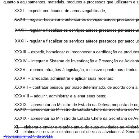
quanto a equipamentos, materiais, produtos e processos que utilizarem e s
XXXI – expedir certificados de aeronavegabilidade;
XXXII – regular, fiscalizar e autorizar os serviços aéreos prestados p
XXXII - regular e fiscalizar os serviços aéreos prestados por aeroc
XXXII - regular e fiscalizar os serviços aéreos prestados por aerocl
XXXIII – expedir, homologar ou reconhecer a certificação de produto
XXXIV – integrar o Sistema de Investigação e Prevenção de Aciden
XXXV – reprimir infrações à legislação, inclusive quanto aos direitos
XXXVI – arrecadar, administrar e aplicar suas receitas;
XXXVII – contratar pessoal por prazo determinado, de acordo com a l
XXXVIII – adquirir, administrar e alienar seus bens;
XXXIX – apresentar ao Ministro de Estado da Defesa proposta de or
XXXIX - apresentar ao Ministro de Estado Chefe da Secretaria de Av
XXXIX - apresentar ao Ministro de Estado Chefe da Secretaria de Av
XL – elaborar e enviar o relatório anual de suas atividades ao Minis
XL - elaborar e enviar o relatório anual de suas atividades à Secr
Provisória nº 527, de 2011).