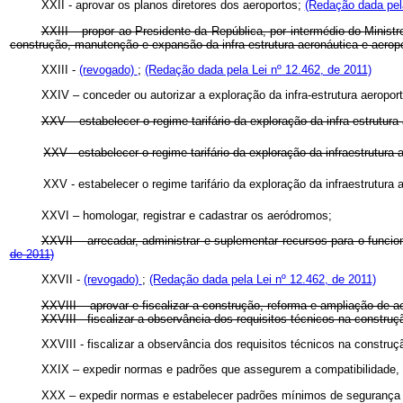
XXII - aprovar os planos diretores dos aeroportos;
(Redação dada pela
XXIII – propor ao Presidente da República, por intermédio do Ministr
construção, manutenção e expansão da infra-estrutura aeronáutica e aeropo
XXIII -
(revogado)
;
(Redação dada pela Lei nº 12.462, de 2011)
XXIV – conceder ou autorizar a exploração da infra-estrutura aeroport
XXV – estabelecer o regime tarifário da exploração da infra-estrutura
XXV - estabelecer o regime tarifário da exploração da infraestrutura 
XXV - estabelecer o regime tarifário da exploração da infraestrutura
XXVI – homologar, registrar e cadastrar os aeródromos;
XXVII – arrecadar, administrar e suplementar recursos para o funci
de 2011)
XXVII -
(revogado)
;
(Redação dada pela Lei nº 12.462, de 2011)
XXVIII – aprovar e fiscalizar a construção, reforma e ampliação de a
XXVIII - fiscalizar a observância dos requisitos técnicos na constru
XXVIII - fiscalizar a observância dos requisitos técnicos na constru
XXIX – expedir normas e padrões que assegurem a compatibilidade, 
XXX – expedir normas e estabelecer padrões mínimos de segurança de