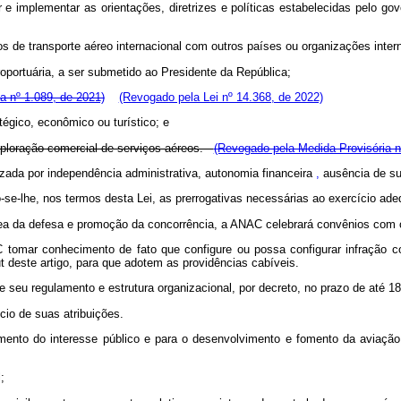
e implementar as orientações, diretrizes e políticas estabelecidas pelo go
s de transporte aéreo internacional com outros países ou organizações intern
oportuária, a ser submetido ao Presidente da República;
a nº 1.089, de 2021)
(Revogado pela Lei nº 14.368, de 2022)
égico, econômico ou turístico; e
exploração comercial de serviços aéreos.
(Revogado pela Medida Provisória n
izada por independência administrativa, autonomia financeira
,
ausência de su
-se-lhe, nos termos desta Lei, as prerrogativas necessárias ao exercício a
área da defesa e promoção da concorrência, a ANAC celebrará convênios com 
AC tomar conhecimento de fato que configure ou possa configurar infraçã
t deste artigo, para que adotem as providências cabíveis.
eu regulamento e estrutura organizacional, por decreto, no prazo de até 180 
cio de suas atribuições.
nto do interesse público e para o desenvolvimento e fomento da aviação ci
;