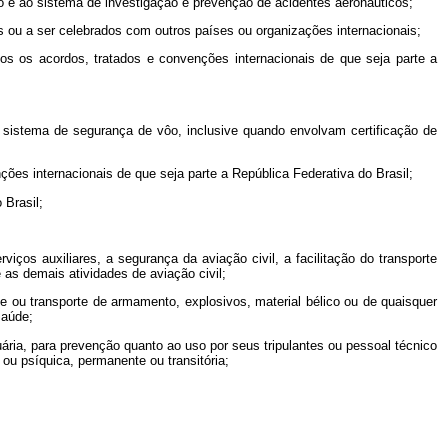
eo e ao sistema de investigação e prevenção de acidentes aeronáuticos;
dos ou a ser celebrados com outros países ou organizações internacionais;
os os acordos, tratados e convenções internacionais de que seja parte a
 ao sistema de segurança de vôo, inclusive quando envolvam certificação de
ções internacionais de que seja parte a República Federativa do Brasil;
 Brasil;
iços auxiliares, a segurança da aviação civil, a facilitação do transporte
 as demais atividades de aviação civil;
te ou transporte de armamento, explosivos, material bélico
ou de quaisquer
saúde;
uária, para prevenção quanto ao uso por seus tripulantes ou pessoal técnico
u psíquica, permanente ou transitória;