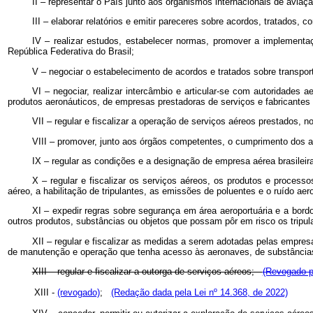
II – representar o País junto aos organismos internacionais de aviaç
III – elaborar relatórios e emitir pareceres sobre acordos, tratados,
IV – realizar estudos, estabelecer normas, promover a implementa
República Federativa do Brasil;
V – negociar o estabelecimento de acordos e tratados sobre transpor
VI – negociar, realizar intercâmbio e articular-se com autoridades 
produtos aeronáuticos, de empresas prestadoras de serviços e fabricantes d
VII – regular e fiscalizar a operação de serviços aéreos prestados, 
VIII – promover, junto aos órgãos competentes, o cumprimento dos ato
IX – regular as condições e a designação de empresa aérea brasileira 
X – regular e fiscalizar os serviços aéreos, os produtos e processo
aéreo, a habilitação de tripulantes, as emissões de poluentes e o ruído ae
XI – expedir regras sobre segurança em área aeroportuária e a bordo
outros produtos, substâncias ou objetos que possam pôr em risco os tripul
XII – regular e fiscalizar as medidas a serem adotadas pelas empresa
de manutenção e operação que tenha acesso às aeronaves, de substâncias 
XIII – regular e fiscalizar a outorga de serviços aéreos;
(Revogado p
XIII -
(revogado)
;
(Redação dada pela Lei nº 14.368, de 2022)