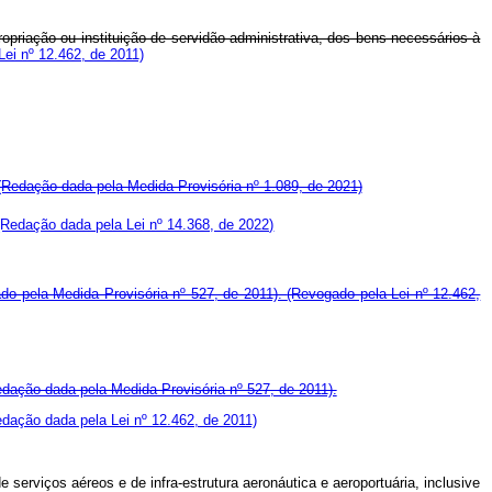
ropriação ou instituição de servidão administrativa, dos bens necessários à
ei nº 12.462, de 2011)
(Redação dada pela Medida Provisória nº 1.089, de 2021)
(Redação dada pela Lei nº 14.368, de 2022)
do pela Medida Provisória nº 527, de 2011).
(Revogado pela Lei nº 12.462,
dação dada pela Medida Provisória nº 527, de 2011).
dação dada pela Lei nº 12.462, de 2011)
rviços aéreos e de infra-estrutura aeronáutica e aeroportuária, inclusive