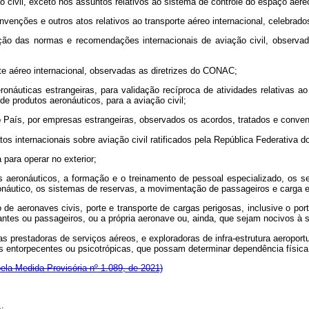
ão civil, exceto nos assuntos relativos ao sistema de controle do espaço aér
 convenções e outros atos relativos ao transporte aéreo internacional, celebra
ção das normas e recomendações internacionais de aviação civil, observad
te aéreo internacional, observadas as diretrizes do CONAC;
aeronáuticas estrangeiras, para validação recíproca de atividades relativas
e produtos aeronáuticos, para a aviação civil;
no País, por empresas estrangeiras, observados os acordos, tratados e conven
s internacionais sobre aviação civil ratificados pela República Federativa do
para operar no exterior;
s aeronáuticos, a formação e o treinamento de pessoal especializado, os serv
ronáutico, os sistemas de reservas, a movimentação de passageiros e carga e
 de aeronaves civis, porte e transporte de cargas perigosas, inclusive o por
antes ou passageiros, ou a própria aeronave ou, ainda, que sejam nocivos à 
s prestadoras de serviços aéreos, e exploradoras de infra-estrutura aeroport
entorpecentes ou psicotrópicas, que possam determinar dependência física o
ela Medida Provisória nº 1.089, de 2021)