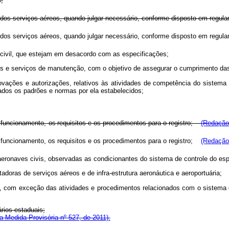
;
ão dos serviços aéreos, quando julgar necessário, conforme disposto em reg
ão dos serviços aéreos, quando julgar necessário, conforme disposto em reg
civil, que estejam em desacordo com as especificações;
os e serviços de manutenção, com o objetivo de assegurar o cumprimento da
rovações e autorizações, relativos às atividades de competência do sistema
vados os padrões e normas por ela estabelecidos;
u funcionamento,
os
requisitos e
os procedimentos para
o
registro;
(Redação 
seu funcionamento, os requisitos e os procedimentos para o registro;
(Redação 
eronaves civis, observadas as condicionantes do sistema de controle do espaç
adoras de serviços aéreos e de infra-estrutura aeronáutica e aeroportuária;
uária, com exceção das atividades e procedimentos relacionados com o sistema
ários estaduais;
 Medida Provisória nº 527, de 2011).