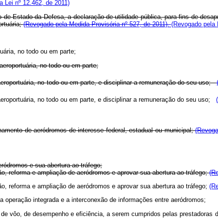
 Lei nº 12.462, de 2011)
o de Estado da Defesa, a declaração de utilidade pública, para fins de desap
rtuária;
(Revogado pela Medida Provisória nº 527, de 2011).
(Revogado pela L
uária, no todo ou em parte;
 aeroportuária, no todo ou em parte;
aeroportuária, no
todo ou em parte, e disciplinar a remuneração do seu uso;
 aeroportuária, no todo ou em parte, e disciplinar a remuneração do seu uso;
onamento de aeródromos de interesse federal, estadual ou municipal;
(Revoga
eródromos e sua abertura ao tráfego;
ção, reforma e ampliação de aeródromos e aprovar sua abertura ao tráfego;
(Re
ção, reforma e ampliação de aeródromos e aprovar sua abertura ao tráfego;
(Re
a operação integrada e a interconexão de informações entre aeródromos;
 vôo, de desempenho e eficiência, a serem cumpridos pelas prestadoras de se