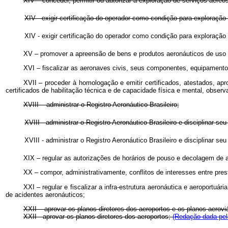
XIV – conceder, permitir ou autorizar a exploração de serviços aéreos
XIV - exigir certificação do operador como condição para exploraç
XIV - exigir certificação do operador como condição para exploraç
XV – promover a apreensão de bens e produtos aeronáuticos de uso 
XVI – fiscalizar as aeronaves civis, seus componentes, equipament
XVII – proceder à homologação e emitir certificados, atestados, ap
certificados de habilitação técnica e de capacidade física e mental, obser
XVIII – administrar o Registro Aeronáutico Brasileiro;
XVIII - administrar o Registro Aeronáutico Brasileiro e disciplinar se
XVIII - administrar o Registro Aeronáutico Brasileiro e disciplinar 
XIX – regular as autorizações de horários de pouso e decolagem de a
XX – compor, administrativamente, conflitos de interesses entre prest
XXI – regular e fiscalizar a infra-estrutura aeronáutica e aeroport
de acidentes aeronáuticos;
XXII – aprovar os planos diretores dos aeroportos e os planos aerovi
XXII - aprovar os planos diretores dos aeroportos;
(Redação dada pela