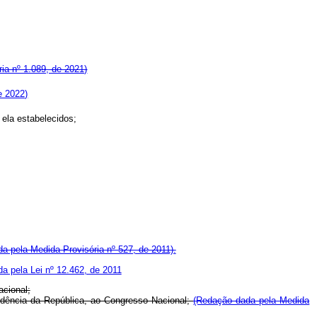
ia nº 1.089, de 2021)
e 2022)
 ela estabelecidos;
a pela Medida Provisória nº 527, de 2011).
a pela Lei nº 12.462, de 2011
acional;
esidência da República, ao Congresso Nacional;
(Redação dada pela Medida