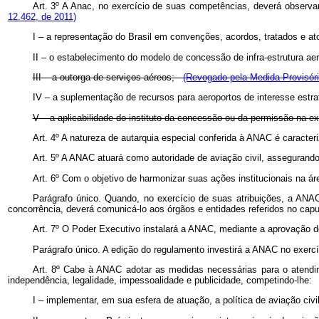
Art. 3º A Anac, no exercício de suas competências, deverá observar 
12.462, de 2011)
I – a representação do Brasil em convenções, acordos, tratados e ato
II – o estabelecimento do modelo de concessão de infra-estrutura aer
III – a outorga de serviços aéreos;
(Revogado pela Medida Provisóri
IV – a suplementação de recursos para aeroportos de interesse estrat
V – a aplicabilidade do instituto da concessão ou da permissão na 
Art. 4º A natureza de autarquia especial conferida à ANAC é caracter
Art. 5º A ANAC atuará como autoridade de aviação civil, assegurando
Art. 6º Com o objetivo de harmonizar suas ações institucionais na 
Parágrafo único. Quando, no exercício de suas atribuições, a AN
concorrência, deverá comunicá-lo aos órgãos e entidades referidos no capu
Art. 7º O Poder Executivo instalará a ANAC, mediante a aprovação de s
Parágrafo único. A edição do regulamento investirá a ANAC no exercí
Art. 8º Cabe à ANAC adotar as medidas necessárias para o atendime
independência, legalidade, impessoalidade e publicidade, competindo-lhe:
I – implementar, em sua esfera de atuação, a política de aviação civil