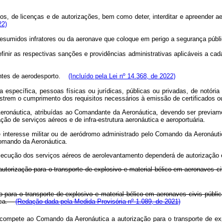
os, de licenças e de autorizações, bem como deter, interditar e apreender ae
22)
dos presumidos infratores ou da aeronave que coloque em perigo a segurança pú
o definir as respectivas sanções e providências administrativas aplicáveis a
icantes de aerodesporto.
(Incluído pela Lei nº 14.368, de 2022)
específica, pessoas físicas ou jurídicas, públicas ou privadas, de notória
nstrem o cumprimento dos requisitos necessários à emissão de certificados o
Aeronáutica, atribuídas ao Comandante da Aeronáutica, devendo ser previa
o de serviços aéreos e de infra-estrutura aeronáutica e aeroportuária.
 interesse militar ou de aeródromo administrado pelo Comando da Aeronáutic
Comando da Aeronáutica.
execução dos serviços aéreos de aerolevantamento dependerá de autorização e
 autorização para o transporte de explosivo e material bélico em aeronaves
ão para o transporte de explosivo e material bélico em aeronaves civis públ
tica.
(Redação dada pela Medida Provisória nº 1.089, de 2021)
 compete ao Comando da Aeronáutica a autorização para o transporte de exp