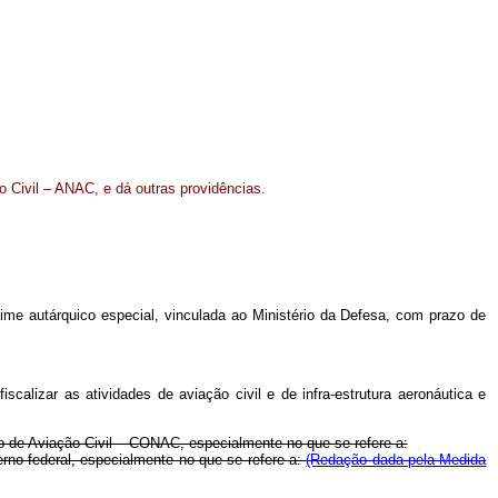
o Civil – ANAC, e dá outras providências.
gime autárquico especial, vinculada ao Ministério da Defesa, com prazo de
calizar as atividades de aviação civil e de infra-estrutura aeronáutica e
ho de Aviação Civil – CONAC, especialmente no que se refere a:
erno federal, especialmente no que se refere a:
(Redação dada pela Medida