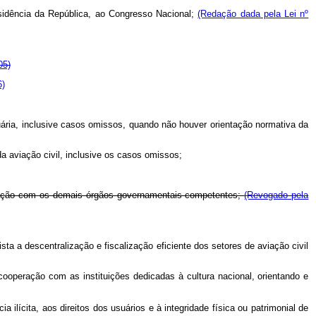
residência da República, ao Congresso Nacional;
(Redação dada pela Lei nº
05)
6)
rtuária, inclusive casos omissos, quando não houver orientação normativa da
a aviação civil, inclusive os casos omissos;
iculação com os demais órgãos governamentais competentes;
(Revogado pela
ta a descentralização e fiscalização eficiente dos setores de aviação civil
 cooperação com as instituições dedicadas à cultura nacional, orientando e
ilícita, aos direitos dos usuários e à integridade física ou patrimonial de