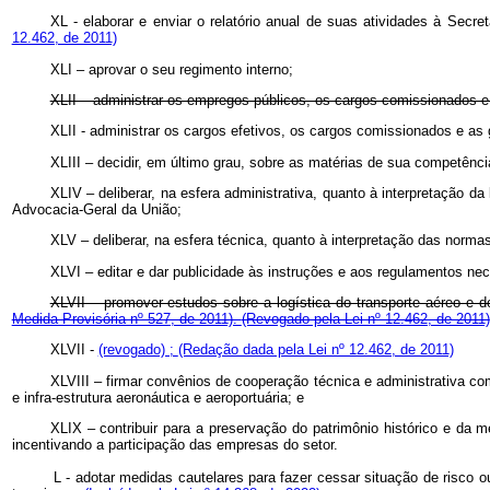
XL - elaborar e enviar o relatório anual de suas atividades à Secr
12.462, de 2011)
XLI – aprovar o seu regimento interno;
XLII – administrar os empregos públicos, os cargos comissionados e 
XLII - administrar os cargos efetivos, os cargos comissionados e as g
XLIII – decidir, em último grau, sobre as matérias de sua competênci
XLIV – deliberar, na esfera administrativa, quanto à interpretação d
Advocacia-Geral da União;
XLV – deliberar, na esfera técnica, quanto à interpretação das norm
XLVI – editar e dar publicidade às instruções e aos regulamentos nec
XLVII – promover estudos sobre a logística do transporte aéreo e 
Medida Provisória nº 527, de 2011).
(Revogado pela Lei nº 12.462, de 2011)
XLVII -
(revogado) ;
(Redação dada pela Lei nº 12.462, de 2011)
XLVIII – firmar convênios de cooperação técnica e administrativa com
e infra-estrutura aeronáutica e aeroportuária; e
XLIX – contribuir para a preservação do patrimônio histórico e da m
incentivando a participação das empresas do setor.
L - adotar medidas cautelares para fazer cessar situação de risco ou