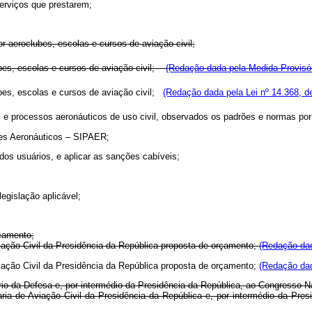
erviços que prestarem;
or aeroclubes, escolas e cursos de aviação civil;
lubes, escolas e cursos de aviação civil;
(Redação dada pela Medida Provisór
ubes, escolas e cursos de aviação civil;
(Redação dada pela Lei nº 14.368, d
s e processos aeronáuticos de uso civil, observados os padrões e normas por
tes Aeronáuticos – SIPAER;
 dos usuários, e aplicar as sanções cabíveis;
egislação aplicável;
çamento;
iação Civil da Presidência da República proposta de orçamento;
(Redação dad
iação Civil da Presidência da República proposta de orçamento;
(Redação dad
tério da Defesa e, por intermédio da Presidência da República, ao Congresso N
etaria de Aviação Civil da Presidência da República e, por intermédio da Pr