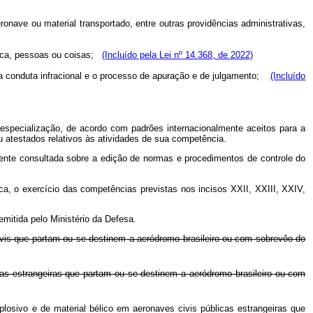
ronave ou material transportado, entre outras providências administrativas,
blica, pessoas ou coisas;
(Incluído pela Lei nº 14.368, de 2022)
 cada conduta infracional e o processo de apuração e de julgamento;
(Incluído
 especialização, de acordo com padrões internacionalmente aceitos para a
u atestados relativos às atividades de sua competência.
mente consultada
sobre a edição de normas e procedimentos de controle do
a, o exercício das competências previstas nos incisos XXII, XXIII, XXIV,
mitida pelo Ministério da Defesa.
 civis que partam ou se destinem a aeródromo brasileiro ou com sobrevôo do
icas estrangeiras que partam ou se destinem a aeródromo brasileiro ou com
losivo e de material bélico em aeronaves civis públicas estrangeiras que