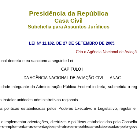
Presidência da República
Casa Civil
Subchefia para Assuntos Jurídicos
LEI Nº 11.182, DE 27 DE SETEMBRO DE 2005.
Cria a Agência Nacional de Aviaçã
nal decreta e eu sanciono a seguinte Lei:
CAPÍTULO I
DA AGÊNCIA NACIONAL DE AVIAÇÃO CIVIL – ANAC
tidade integrante da Administração Pública Federal indireta, submetida a re
 instalar unidades administrativas regionais.
olíticas estabelecidas pelos Poderes Executivo e Legislativo, regular e fis
e implementar orientações, diretrizes e políticas estabelecidas pelo Consel
e implementar as orientações, diretrizes e políticas estabelecidas pelo gov