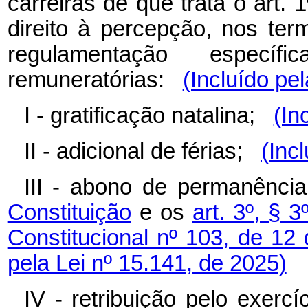
carreiras de que trata o art. 
direito à percepção, nos ter
regulamentação específ
remuneratórias:
(Incluído pe
I - gratificação natalina;
(In
II - adicional de férias;
(Inc
III - abono de permanênci
Constituição
e os
art. 3º, § 3
Constitucional nº 103, de 1
pela Lei nº 15.141, de 2025)
IV - retribuição pelo exerc