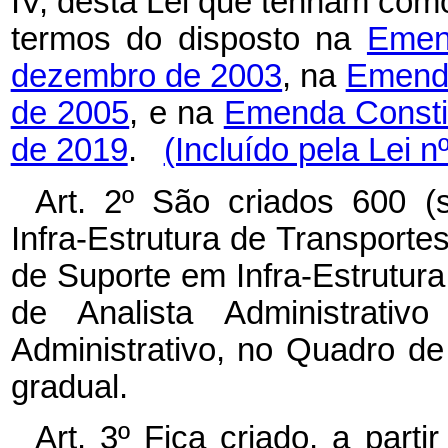
IV, desta Lei que tenham como 
termos do disposto na
Emen
dezembro de 2003
, na
Emenda
de 2005
, e na
Emenda Constit
de 2019
.
(Incluído pela Lei n
Art. 2º São criados 600 (
Infra-Estrutura de Transporte
de Suporte em Infra-Estrutura
de Analista Administrati
Administrativo, no Quadro d
gradual.
Art. 3º Fica criado, a part