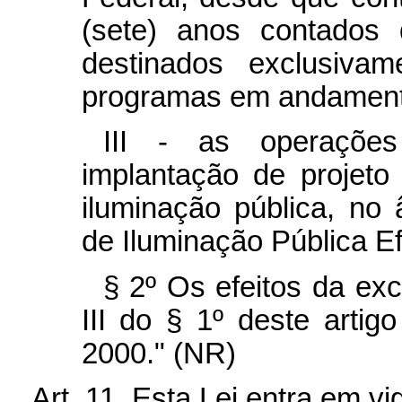
(sete) anos contados
destinados exclusiva
programas em andament
III - as operações
implantação de projet
iluminação pública, no
de Iluminação Pública Ef
§ 2º Os efeitos da exc
III do § 1º deste arti
2000." (NR)
Art. 11. Esta Lei entra em v