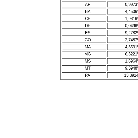
AP
0,997
BA
4,450
CE
1,981
DF
0,049
ES
9,278
GO
2,748
MA
4,353
MG
6,322
MS
1,696
MT
9,394
PA
13,891