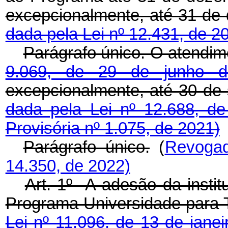
excepcionalmente, até 31
dada pela Lei nº 12.431, de 20
Parágrafo único. O atendim
9.069, de 29 de junho
excepcionalmente, até 30
dada pela Lei nº 12.688, d
Provisória nº 1.075, de 2021)
Parágrafo único.
(
Revoga
14.350, de 2022)
Art. 1º A adesão da instit
Programa Universidade para T
Lei nº 11.096, de 13 de jane