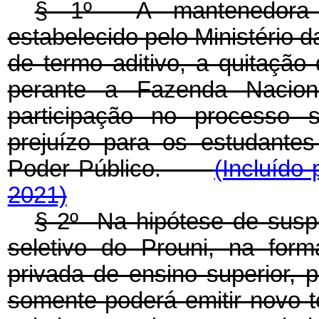
§ 1º A mantenedora d
estabelecido pelo Ministério
de termo aditivo, a quitação 
perante a Fazenda Nacio
participação no processo s
prejuízo para os estudante
Poder Público.
(Incluído
2021)
§ 2º Na hipótese de susp
seletivo do Prouni, na for
privada de ensino superior, 
somente poderá emitir novo t