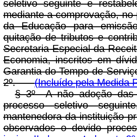
seletivo seguinte e restabe
mediante a comprovação, no p
da Educação para emissão 
quitação de tributos e contri
Secretaria Especial da Receit
Economia, inscritos em dív
Garantia do Tempo de Serviç
2º.
(Incluído pela Medida P
§ 3º A não adoção das 
processo seletivo seguint
mantenedora da instituição pr
observados o devido proces