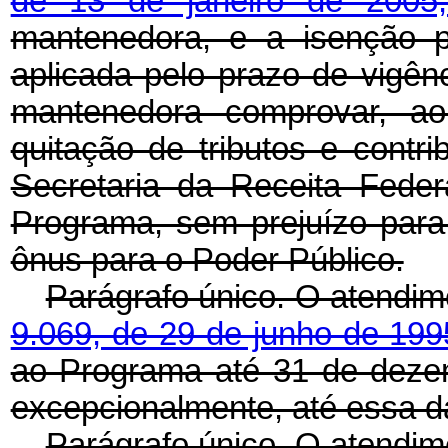
de 13 de janeiro de 200
mantenedora, e a isenção 
aplicada pelo prazo de vigê
mantenedora comprovar, ao 
quitação de tributos e contri
Secretaria da Receita Fede
Programa, sem prejuízo para
ônus para o Poder Público.
Parágrafo único. O atendim
9.069, de 29 de junho de 19
ao Programa até 31 de deze
excepcionalmente, até essa d
Parágrafo único. O atendime