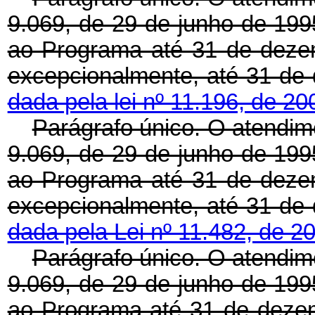
9.069, de 29 de junho de 1995
ao Programa até 31 de deze
excepcionalmente, até 31
dada pela lei nº 11.196, de 2
Parágrafo único. O atendime
9.069, de 29 de junho de 1995
ao Programa até 31 de deze
excepcionalmente, até 31
dada pela Lei nº 11.482, de 2
Parágrafo único. O atendime
9.069, de 29 de junho de 1995
ao Programa até 31 de dezem