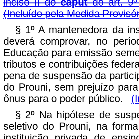
inciso II do
caput
do art. 9
(Incluído pela Medida Provisór
§ 1º A mantenedora da inst
deverá comprovar, no períod
Educação para emissão semest
tributos e contribuições fede
pena de suspensão da partici
do Prouni, sem prejuízo par
ônus para o poder público.
(
§ 2º Na hipótese de susp
seletivo do Prouni, na form
instituição privada de ensi