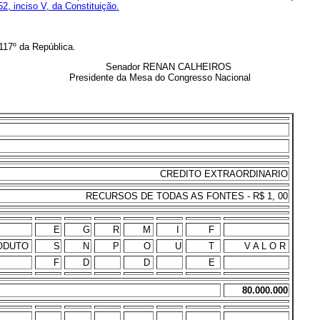
 52, inciso V, da Constituição.
117º da República.
Senador RENAN CALHEIROS
Presidente da Mesa do Congresso Nacional
CREDITO EXTRAORDINARIO
RECURSOS DE TODAS AS FONTES - R$ 1, 00
E
G
R
M
I
F
ODUTO
S
N
P
O
U
T
V A L O R
F
D
D
E
80.000.000