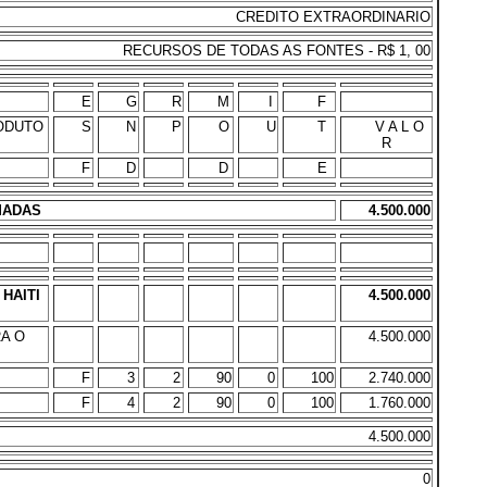
CREDITO EXTRAORDINARIO
RECURSOS DE TODAS AS FONTES - R$ 1, 00
E
G
R
M
I
F
ODUTO
S
N
P
O
U
T
V A L O
R
F
D
D
E
MADAS
4.500.000
HAITI
4.500.000
A O
4.500.000
F
3
2
90
0
100
2.740.000
F
4
2
90
0
100
1.760.000
4.500.000
0