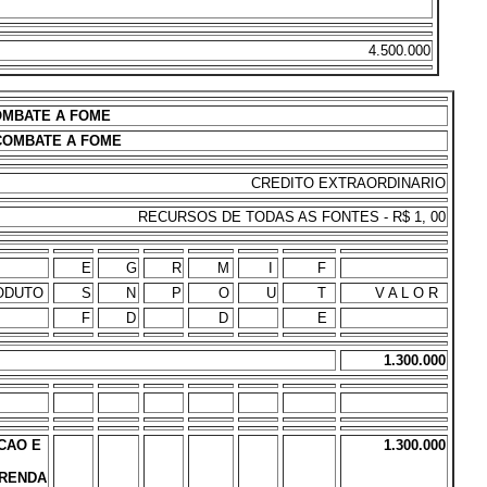
4.500.000
COMBATE A FOME
 COMBATE A FOME
CREDITO EXTRAORDINARIO
RECURSOS DE TODAS AS FONTES - R$ 1, 00
E
G
R
M
I
F
ODUTO
S
N
P
O
U
T
V A L O R
F
D
D
E
1.300.000
CAO E
1.300.000
 RENDA