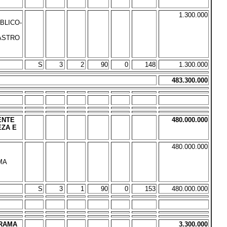
1.300.000
BLICO-
ASTRO
S
3
2
90
0
148
1.300.000
483.300.000
ENTE
480.000.000
EZA E
480.000.000
MA
S
3
1
90
0
153
480.000.000
GRAMA
3.300.000