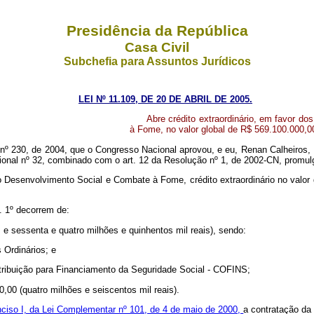
Presidência da República
Casa Civil
Subchefia para Assuntos Jurídicos
LEI Nº 11.109, DE 20 DE ABRIL DE 2005.
Abre crédito extraordinário, em favor d
à Fome, no valor global de R$ 569.100.000,00
nº 230, de 2004, que o Congresso Nacional aprovou, e eu, Renan Calheiros,
ional nº 32, combinado com o art. 12 da Resolução nº 1, de 2002-CN, promulg
do Desenvolvimento Social e Combate à Fome, crédito extraordinário no valo
t. 1º decorrem de:
 e sessenta e quatro milhões e quinhentos mil reais), sendo:
 Ordinários; e
tribuição para Financiamento da Seguridade Social - COFINS;
0,00 (quatro milhões e seiscentos mil reais).
 inciso I, da Lei Complementar nº 101, de 4 de maio de 2000,
a contratação da 