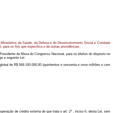
os Ministérios da Saúde, da Defesa e do Desenvolvimento Social e Combate
, para os fins que especifica e dá outras providências.
 Presidente da Mesa do Congresso Nacional, para os efeitos do disposto no
o a seguinte Lei:
r global de R$ 569.100.000,00 (quinhentos e sessenta e nove milhões e cem
operação de crédito externa de que trata o art. 2º , inciso II, desta Lei, sem