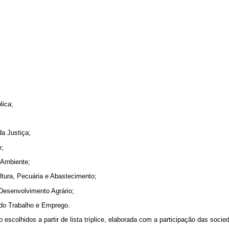
lica;
da Justiça;
e;
 Ambiente;
ultura, Pecuária e Abastecimento;
o Desenvolvimento Agrário;
o do Trabalho e Emprego.
o escolhidos a partir de lista tríplice, elaborada com a participação das soc