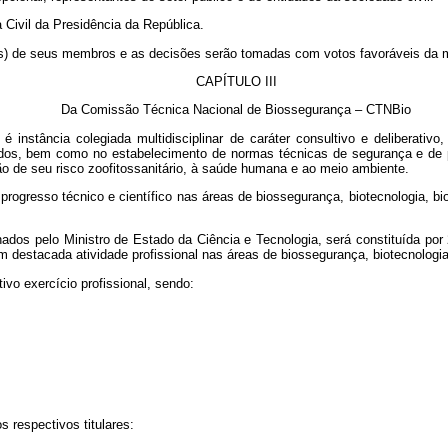
Civil da Presidência da República.
is) de seus membros e as decisões serão tomadas com votos favoráveis da m
CAPÍTULO III
Da Comissão Técnica Nacional de Biossegurança – CTNBio
 é instância colegiada multidisciplinar de caráter consultivo e deliberat
s, bem como no estabelecimento de normas técnicas de segurança e de pa
 de seu risco zoofitossanitário, à saúde humana e ao meio ambiente.
ogresso técnico e científico nas áreas de biossegurança, biotecnologia, bio
dos pelo Ministro de Estado da Ciência e Tecnologia, será constituída por 
m destacada atividade profissional nas áreas de biossegurança, biotecnologi
tivo exercício profissional, sendo:
 respectivos titulares: