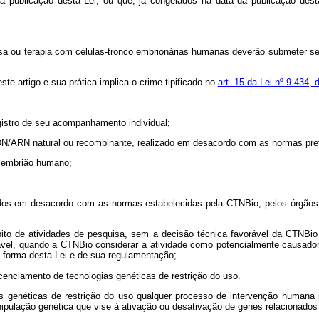
a publicação desta Lei, ou que, já congelados na data da publicação desta
isa ou terapia com células-tronco embrionárias humanas deverão submeter s
ste artigo e sua prática implica o crime tipificado no
art. 15 da Lei nº 9.434, 
istro de seu acompanhamento individual;
N/ARN natural ou recombinante, realizado em desacordo com as normas prev
e embrião humano;
 em desacordo com as normas estabelecidas pela CTNBio, pelos órgãos e en
o de atividades de pesquisa, sem a decisão técnica favorável da CTNBio 
ável, quando a CTNBio considerar a atividade como potencialmente causado
 forma desta Lei e de sua regulamentação;
licenciamento de tecnologias genéticas de restrição do uso.
ias genéticas de restrição do uso qualquer processo de intervenção humana
ipulação genética que vise à ativação ou desativação de genes relacionados à