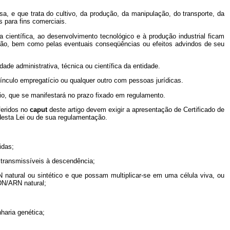
, e que trata do cultivo, da produção, da manipulação, do transporte, da
 para fins comerciais.
científica, ao desenvolvimento tecnológico e à produção industrial ficam
tação, bem como pelas eventuais conseqüências ou efeitos advindos de seu
ade administrativa, técnica ou científica da entidade.
ínculo empregatício ou qualquer outro com pessoas jurídicas.
io, que se manifestará no prazo fixado em regulamento.
feridos no
caput
deste artigo devem exigir a apresentação de Certificado de
esta Lei ou de sua regulamentação.
idas;
s transmissíveis à descendência;
atural ou sintético e que possam multiplicar-se em uma célula viva, ou
DN/ARN natural;
haria genética;