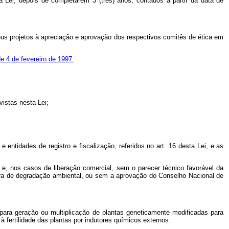
 Lei, depois de completarem 3 (três) anos, contados a partir da data de
eus projetos à apreciação e aprovação dos respectivos comitês de ética em
de 4 de fevereiro de 1997.
istas nesta Lei;
tidades de registro e fiscalização, referidos no art. 16 desta Lei, e as
e, nos casos de liberação comercial, sem o parecer técnico favorável da
ra de degradação ambiental, ou sem a aprovação do Conselho Nacional de
 para geração ou multiplicação de plantas geneticamente modificadas para
 fertilidade das plantas por indutores químicos externos.