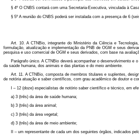
§ 4º O CNBS contará com uma Secretaria-Executiva, vinculada à Casa 
§ 5º A reunião do CNBS poderá ser instalada com a presença de 6 (se
Art. 10. A CTNBio, integrante do Ministério da Ciência e Tecnologia,
formulação, atualização e implementação da PNB de OGM e seus derivado
pesquisa e uso comercial de OGM e seus derivados, com base na avaliação
Parágrafo único. A CTNBio deverá acompanhar o desenvolvimento e o pr
da saúde humana, dos animais e das plantas e do meio ambiente.
Art. 11. A CTNBio, composta de membros titulares e suplentes, designa
de notória atuação e saber científicos, com grau acadêmico de doutor e co
I – 12 (doze) especialistas de notório saber científico e técnico, em efe
a)
3 (três) da área de saúde humana;
b) 3 (três) da área animal;
c)
3 (três) da área vegetal;
d)
3 (três) da área de meio ambiente;
II – um representante de cada um dos seguintes órgãos, indicados pelos