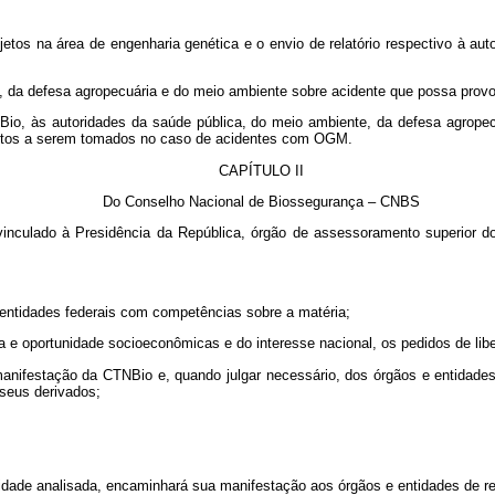
jetos na área de engenharia genética e o envio de relatório respectivo à a
ca, da defesa agropecuária e do meio ambiente sobre acidente que possa pr
Bio, às autoridades da saúde pública, do meio ambiente, da defesa agropec
ntos a serem tomados no caso de acidentes com OGM.
CAPÍTULO II
Do Conselho Nacional de Biossegurança – CNBS
inculado à Presidência da República, órgão de assessoramento superior d
 e entidades federais com competências sobre a matéria;
ia e oportunidade socioeconômicas e do interesse nacional, os pedidos de l
 manifestação da CTNBio e, quando julgar necessário, dos órgãos e entidade
seus derivados;
dade analisada, encaminhará sua manifestação aos órgãos e entidades de regis