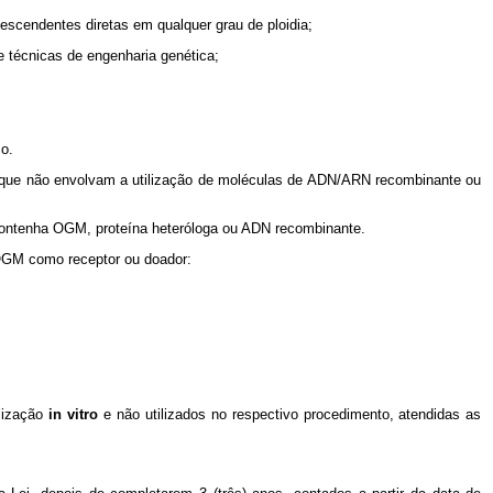
scendentes diretas em qualquer grau de ploidia;
 técnicas de engenharia genética;
o.
sde que não envolvam a utilização de moléculas de ADN/ARN recombinante ou
 contenha OGM, proteína heteróloga ou ADN recombinante.
e OGM como receptor ou doador:
ilização
in vitro
e não utilizados no respectivo procedimento, atendidas as