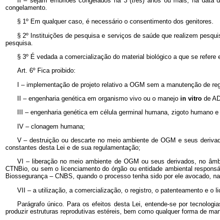
II – sejam embriões congelados há 3 (três) anos ou mais, na data d
congelamento.
§ 1º Em qualquer caso, é necessário o consentimento dos genitores.
§ 2º Instituições de pesquisa e serviços de saúde que realizem pesqu
pesquisa.
§ 3º É vedada a comercialização do material biológico a que se refere e
Art. 6º Fica proibido:
I – implementação de projeto relativo a OGM sem a manutenção de reg
II – engenharia genética em organismo vivo ou o manejo
in vitro
de AD
III – engenharia genética em célula germinal humana, zigoto humano 
IV – clonagem humana;
V – destruição ou descarte no meio ambiente de OGM e seus derivados
constantes desta Lei e de sua regulamentação;
VI – liberação no meio ambiente de OGM ou seus derivados, no âmbit
CTNBio, ou sem o licenciamento do órgão ou entidade ambiental respons
Biossegurança – CNBS, quando o processo tenha sido por ele avocado, na
VII – a utilização, a comercialização, o registro, o patenteamento e o 
Parágrafo único. Para os efeitos desta Lei, entende-se por tecnolog
produzir estruturas reprodutivas estéreis, bem como qualquer forma de man