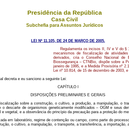
Presidência da República
Casa Civil
Subchefia para Assuntos Jurídicos
LEI Nº 11.105, DE 24 DE MARÇO DE 2005.
Regulamenta os incisos II, IV e V do § 
mecanismos de fiscalização de atividad
derivados, cria o Conselho Nacional de
Biossegurança – CTNBio, dispõe sobre a Po
janeiro de 1995, e a Medida Provisória nº 2.1
Lei nº 10.814, de 15 de dezembro de 2003, e 
l decreta e eu sanciono a seguinte Lei:
CAPÍTULO I
DISPOSIÇÕES PRELIMINARES E GERAIS
calização sobre a construção, o cultivo, a produção, a manipulação, o tra
e o descarte de organismos geneticamente modificados – OGM e seus deriv
 e vegetal, e a observância do princípio da precaução para a proteção do me
ealizada em laboratório, regime de contenção ou campo, como parte do proce
ção, o cultivo, a manipulação, o transporte, a transferência, a importação