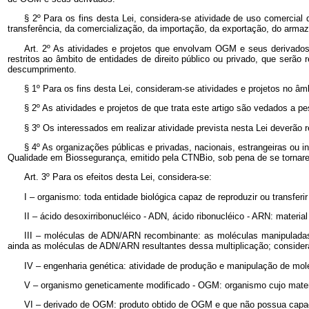
§ 2º Para os fins desta Lei, considera-se atividade de uso comercia
transferência, da comercialização, da importação, da exportação, do arm
Art. 2º As atividades e projetos que envolvam OGM e seus derivados,
restritos ao âmbito de entidades de direito público ou privado, que ser
descumprimento.
§ 1º Para os fins desta Lei, consideram-se atividades e projetos no âm
§ 2º As atividades e projetos de que trata este artigo são vedados a
§ 3º Os interessados em realizar atividade prevista nesta Lei deverã
§ 4º As organizações públicas e privadas, nacionais, estrangeiras ou in
Qualidade em Biossegurança, emitido pela CTNBio, sob pena de se tornare
Art. 3º Para os efeitos desta Lei, considera-se:
I – organismo: toda entidade biológica capaz de reproduzir ou transferi
II – ácido desoxirribonucléico - ADN, ácido ribonucléico - ARN: mater
III – moléculas de ADN/ARN recombinante: as moléculas manipuladas
ainda as moléculas de ADN/ARN resultantes dessa multiplicação; consid
IV – engenharia genética: atividade de produção e manipulação de m
V – organismo geneticamente modificado - OGM: organismo cujo materi
VI – derivado de OGM: produto obtido de OGM e que não possua capa