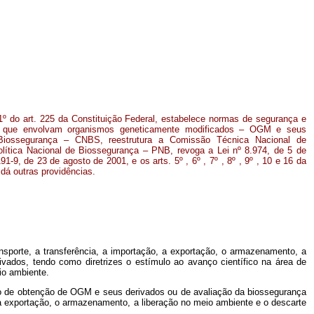
1º do art. 225 da Constituição Federal, estabelece normas de segurança e
es que envolvam organismos geneticamente modificados – OGM e seus
 Biossegurança – CNBS, reestrutura a Comissão Técnica Nacional de
lítica Nacional de Biossegurança – PNB, revoga a Lei nº 8.974, de 5 de
91-9, de 23 de agosto de 2001, e os arts. 5º , 6º , 7º , 8º , 9º , 10 e 16 da
dá outras providências.
nsporte, a transferência, a importação, a exportação, o armazenamento, a
ados, tendo como diretrizes o estímulo ao avanço científico na área de
io ambiente.
sso de obtenção de OGM e seus derivados ou de avaliação da biossegurança
, a exportação, o armazenamento, a liberação no meio ambiente e o descarte