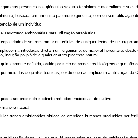
e gametas presentes nas glândulas sexuais femininas e masculinas e suas de
ialmente, baseada em um único patrimônio genético, com ou sem utilização de
tenção de um indivíduo;
lulas-tronco embrionárias para utilização terapêutica;
a capacidade de se transformar em células de qualquer tecido de um organism
impliquem a introdução direta, num organismo, de material hereditário, de
, indução poliplóide e qualquer outro processo natural.
, quimicamente definida, obtida por meio de processos biológicos e que não
da por meio das seguintes técnicas, desde que não impliquem a utilização d
ue possa ser produzida mediante métodos tradicionais de cultivo;
maneira natural.
 células-tronco embrionárias obtidas de embriões humanos produzidos por fert