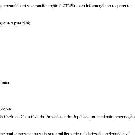
da, encaminhará sua manifestação à CTNBio para informação ao requerente.
, que o presidirá;
erior;
ública.
o Chefe da Casa Civil da Presidência da República, ou mediante provocaçã
pcional, representantes do setor público e de entidades da sociedade civil.