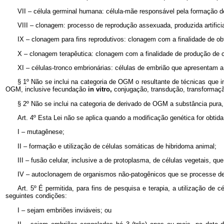
VII – célula germinal humana: célula-mãe responsável pela formação d
VIII – clonagem: processo de reprodução assexuada, produzida artific
IX – clonagem para fins reprodutivos: clonagem com a finalidade de ob
X – clonagem terapêutica: clonagem com a finalidade de produção de cé
XI – células-tronco embrionárias: células de embrião que apresentam 
§ 1º Não se inclui na categoria de OGM o resultante de técnicas que 
OGM, inclusive fecundação
in vitro,
conjugação, transdução, transformação
§ 2º Não se inclui na categoria de derivado de OGM a substância pura
Art. 4º Esta Lei não se aplica quando a modificação genética for obti
I – mutagênese;
II – formação e utilização de células somáticas de hibridoma animal;
III – fusão celular, inclusive a de protoplasma, de células vegetais, q
IV – autoclonagem de organismos não-patogênicos que se processe de 
Art. 5º É permitida, para fins de pesquisa e terapia, a utilização de
seguintes condições:
I – sejam embriões inviáveis; ou