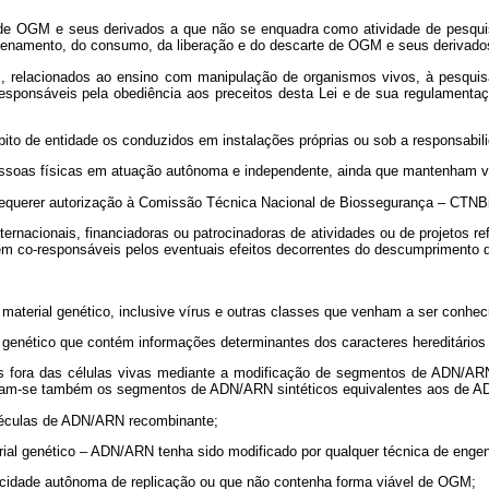
l de OGM e seus derivados a que não se enquadra como atividade de pesquisa
azenamento, do consumo, da liberação e do descarte de OGM e seus derivados
 relacionados ao ensino com manipulação de organismos vivos, à pesquisa 
ão responsáveis pela obediência aos preceitos desta Lei e de sua regulamen
bito de entidade os conduzidos em instalações próprias ou sob a responsabilid
 pessoas físicas em atuação autônoma e independente, ainda que mantenham v
o requerer autorização à Comissão Técnica Nacional de Biossegurança – CTNB
ternacionais, financiadoras ou patrocinadoras de atividades ou de projetos re
m co-responsáveis pelos eventuais efeitos decorrentes do descumprimento d
r material genético, inclusive vírus e outras classes que venham a ser conhec
ial genético que contém informações determinantes dos caracteres hereditário
 fora das células vivas mediante a modificação de segmentos de ADN/ARN n
eram-se também os segmentos de ADN/ARN sintéticos equivalentes aos de A
oléculas de ADN/ARN recombinante;
al genético – ADN/ARN tenha sido modificado por qualquer técnica de engen
cidade autônoma de replicação ou que não contenha forma viável de OGM;