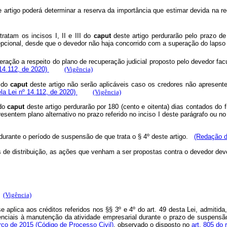
 artigo poderá determinar a reserva da importância que estimar devida na rec
ratam os incisos I, II e III do
caput
deste artigo perdurarão pelo prazo de
xcepcional, desde que o devedor não haja concorrido com a superação do la
eração a respeito do plano de recuperação judicial proposto pelo devedor facu
 14.112, de 2020)
(Vigência)
I do
caput
deste artigo não serão aplicáveis caso os credores não apresentem
ela Lei nº 14.112, de 2020)
(Vigência)
 do
caput
deste artigo perdurarão por 180 (cento e oitenta) dias contados do f
resentem plano alternativo no prazo referido no inciso I deste parágrafo ou no
l durante o período de suspensão de que trata o § 4º deste artigo.
(Redação d
s de distribuição, as ações que venham a ser propostas contra o devedor deve
(Vigência)
e aplica aos créditos referidos nos §§ 3º e 4º do art. 49 desta Lei, admitida
nciais à manutenção da atividade empresarial durante o prazo de suspensão 
arço de 2015 (Código de Processo Civil)
, observado o disposto no
art. 805 do 