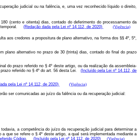
uperação judicial ou na falência, e, uma vez reconhecido líquido o direito,
 180 (cento e oitenta) dias, contado do deferimento do processamento da
pso temporal.
(Redação dada pela Lei nº 14.112, de 2020)
(Vigência)
lta aos credores a propositura de plano alternativo, na forma dos §§ 4º, 5º,
 plano alternativo no prazo de 30 (trinta) dias, contado do final do prazo
inal do prazo referido no § 4º deste artigo, ou da realização da assembleia-
 prazo referido no § 4º do art. 56 desta Lei.
(Incluído pela Lei nº 14.112, de
ada pela Lei nº 14.112, de 2020)
(Vigência)
rão ser comunicadas ao juízo da falência ou da recuperação judicial:
, todavia, a competência do juízo da recuperação judicial para determinar a
a que se refere o § 4º deste artigo, a qual será implementada mediante a
referido Código
.
(Incluído pela Lei nº 14.112, de 2020)
(Vigência)