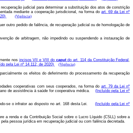
recuperação judicial para determinar a substituição dos atos de constrição
mentada mediante a cooperação jurisdicional, na forma do
art. 69 da Lei nº
020)
(Vigência)
quer outro pedido de falência, de recuperação judicial ou de homologação de
convenção de arbitragem, não impedindo ou suspendendo a instauração de
vamente nos
incisos VII e VIII do
caput
do art. 114 da Constituição Federal
,
uído pela Lei nº 14.112, de 2020)
(Vigência)
u parcialmente os efeitos do deferimento do processamento da recuperação
ociedades cooperativas com seus cooperados, na forma do
art. 79 da Lei nº
lano de assistência à saúde for cooperativa médica.
(Incluído pela Lei nº
tando-se o infrator ao disposto no art. 168 desta Lei.
(Incluído pela Lei nº
re a renda e da Contribuição Social sobre o Lucro Líquido (CSLL) sobre a
i, pela pessoa jurídica em recuperação judicial ou com falência decretada.