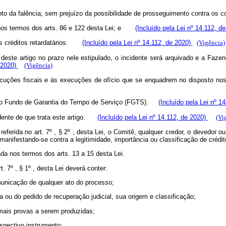
to da falência, sem prejuízo da possibilidade de prosseguimento contra o
, nos termos dos arts. 86 e 122 desta Lei; e
(Incluído pela Lei nº 14.112, d
 aos créditos retardatários.
(Incluído pela Lei nº 14.112, de 2020)
(Vigência)
deste artigo no prazo nele estipulado, o incidente será arquivado e a Faze
e 2020)
(Vigência)
xecuções fiscais e às execuções de ofício que se enquadrem no disposto no
tos do Fundo de Garantia do Tempo de Serviço (FGTS).
(Incluído pela Lei nº 1
dente de que trata este artigo.
(Incluído pela Lei nº 14.112, de 2020)
(Vi
referida no art. 7º , § 2º , desta Lei, o Comitê, qualquer credor, o devedor
manifestando-se contra a legitimidade, importância ou classificação de crédit
a nos termos dos arts. 13 a 15 desta Lei.
t. 7º , § 1º , desta Lei deverá conter:
unicação de qualquer ato do processo;
ia ou do pedido de recuperação judicial, sua origem e classificação;
emais provas a serem produzidas;
espectivo instrumento;