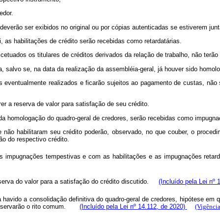
edor.
deverão ser exibidos no original ou por cópias autenticadas se estiverem ju
i, as habilitações de crédito serão recebidas como retardatárias.
excetuados os titulares de créditos derivados da relação de trabalho, não terã
ia, salvo se, na data da realização da assembléia-geral, já houver sido homolo
ateios eventualmente realizados e ficarão sujeitos ao pagamento de custas, 
rer a reserva de valor para satisfação de seu crédito.
es da homologação do quadro-geral de credores, serão recebidas como impugna
não habilitaram seu crédito poderão, observado, no que couber, o procedime
ão do respectivo crédito.
das impugnações tempestivas e com as habilitações e as impugnações ret
eserva do valor para a satisfação do crédito discutido.
(Incluído pela Lei nº
a havido a consolidação definitiva do quadro-geral de credores, hipótese em 
e observarão o rito comum.
(Incluído pela Lei nº 14.112, de 2020)
(Vigência