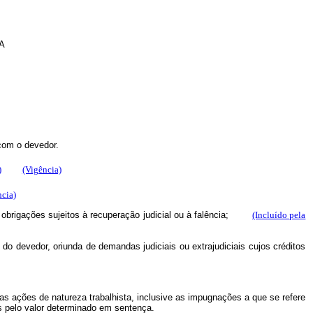
A
 com o devedor.
)
(Vigência)
ncia)
obrigações sujeitos à recuperação judicial ou à falência;
(Incluído pela
s do devedor, oriunda de demandas judiciais ou extrajudiciais cujos créditos
s as ações de natureza trabalhista, inclusive as impugnações a que se refere
es pelo valor determinado em sentença.