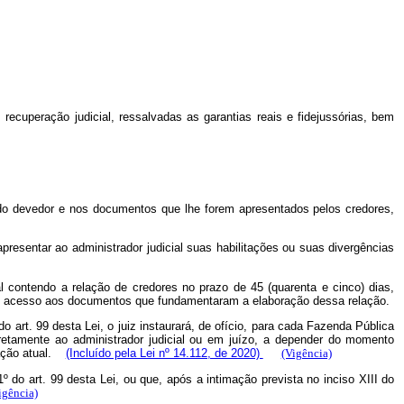
recuperação judicial, ressalvadas as garantias reais e fidejussórias, bem
is do devedor e nos documentos que lhe forem apresentados pelos credores,
 apresentar ao administrador judicial suas habilitações ou suas divergências
tal contendo a relação de credores no prazo de 45 (quarenta e cinco) dias,
erão acesso aos documentos que fundamentaram a elaboração dessa relação.
do art. 99 desta Lei, o juiz instaurará, de ofício, para cada Fazenda Pública
 diretamente ao administrador judicial ou em juízo, a depender do momento
tuação atual.
(Incluído pela Lei nº 14.112, de 2020)
(Vigência)
º do art. 99 desta Lei, ou que, após a intimação prevista no inciso XIII do
igência)