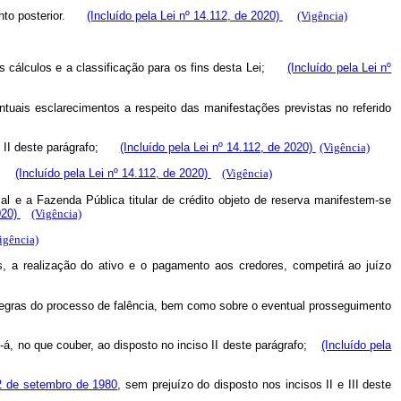
mento posterior.
(Incluído pela Lei nº 14.112, de 2020)
(Vigência)
e os cálculos e a classificação para os fins desta Lei;
(Incluído pela Lei nº
entuais esclarecimentos a respeito das manifestações previstas no referido
iso II deste parágrafo;
(Incluído pela Lei nº 14.112, de 2020)
(Vigência)
ão;
(Incluído pela Lei nº 14.112, de 2020)
(Vigência)
al e a Fazenda Pública titular de crédito objeto de reserva manifestem-se
020)
(Vigência)
igência)
s, a realização do ativo e o pagamento aos credores, competirá ao juízo
 regras do processo de falência, bem como sobre o eventual prosseguimento
se-á, no que couber, ao disposto no inciso II deste parágrafo;
(Incluído pela
22 de setembro de 1980
, sem prejuízo do disposto nos incisos II e III deste