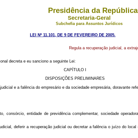
Presidência da República
Secretaria-Geral
Subchefia para Assuntos Jurídicos
LEI Nº 11.101, DE 9 DE FEVEREIRO DE 2005.
Regula a recuperação judicial, a extra
nal decreta e eu sanciono a seguinte Lei:
CAPÍTULO I
DISPOSIÇÕES PRELIMINARES
trajudicial e a falência do empresário e da sociedade empresária, doravante r
rédito, consórcio, entidade de previdência complementar, sociedade operad
icial, deferir a recuperação judicial ou decretar a falência o juízo do loca