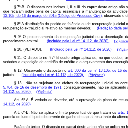
§ 7º-B. O disposto nos incisos I, II e III do
caput
deste artigo não s
que recaiam sobre bens de capital essenciais à manutenção da atividade 
13.105, de 16 de março de 2015 (Código de Processo Civil)
, observado o 
§ 8º A distribuição do pedido de falência ou de recuperação judicial
recuperação extrajudicial relativo ao mesmo devedor.
(Redação dada pel
§ 9º O processamento da recuperação judicial ou a decretação da
procedimento arbitral.
(Incluído pela Lei nº 14.112, de 2020)
(Vigênci
§ 10. (VETADO).
(Incluído pela Lei nº 14.112, de 2020)
(Vigên
§ 11. O disposto no § 7º-B deste artigo aplica-se, no que couber
vedados a expedição de certidão de crédito e o arquivamento das execuçõ
§ 12. Observado o disposto no
art. 300 da Lei nº 13.105, de 16 d
judicial.
(Incluído pela Lei nº 14.112, de 2020)
(Vigência)
§ 13. Não se sujeitam aos efeitos da recuperação judicial os con
5.764, de 16 de dezembro de 1971
, consequentemente, não se aplicando a
14.112, de 2020)
(Vigência)
Art. 6º-A. É vedado ao devedor, até a aprovação do plano de recupe
14.112, de 2020)
Art. 6º-B. Não se aplica o limite percentual de que tratam os
arts. 
parcela do lucro líquido decorrente de ganho de capital resultante da aliena
Parágrafo único. O disposto no
caput
deste artigo não se aplica na 