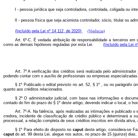
I - pessoa jurídica que seja controladora, controlada, coligada ou inte
II - pessoa física que seja acionista controlador, sócio, titular ou ad
(Incluído pela Lei nº 14.112, de 2020)
(Vigência)
Art. 6º-C. É vedada atribuição de responsabilidade a terceiros em
como as demais hipóteses reguladas por esta Lei.
(Incluído pela Lei 
Art. 7º A verificação dos créditos será realizada pelo administrad
podendo contar com o auxílio de profissionais ou empresas especializadas
§ 1º Publicado o edital previsto no art. 52, § 1º , ou no parágrafo ú
quanto aos créditos relacionados.
§ 2º O administrador judicial, com base nas informações e docum
contado do fim do prazo do § 1º deste artigo, devendo indicar o local, o
Art. 7º-A. Na falência, após realizadas as intimações e publicado o 
credora, incidente de classificação de crédito público e determinará a s
processual, a relação completa de seus créditos inscritos em dívida ativ
§ 1º Para efeito do disposto no
caput
deste artigo, considera-se Faz
caput
do art. 99 desta Lei, alegue nos autos, no prazo de 15 (quinze) dia