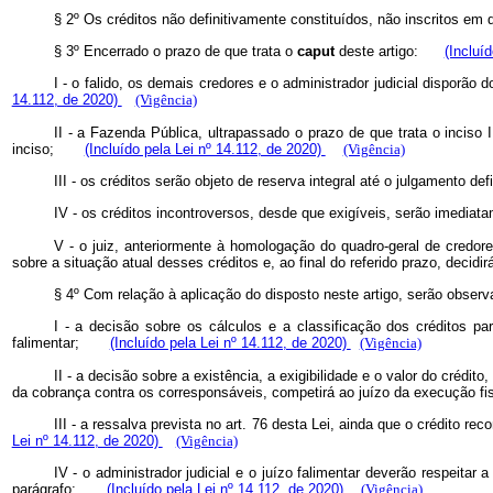
§ 2º Os créditos não definitivamente constituídos, não inscritos 
§ 3º Encerrado o prazo de que trata o
caput
deste artigo:
(Incluí
I - o falido, os demais credores e o administrador judicial disporã
14.112, de 2020)
(Vigência)
II - a Fazenda Pública, ultrapassado o prazo de que trata o inciso 
inciso;
(Incluído pela Lei nº 14.112, de 2020)
(Vigência)
III - os créditos serão objeto de reserva integral até o julgamento
IV - os créditos incontroversos, desde que exigíveis, serão imedia
V - o juiz, anteriormente à homologação do quadro-geral de credor
sobre a situação atual desses créditos e, ao final do referido prazo, d
§ 4º Com relação à aplicação do disposto neste artigo, serão obs
I - a decisão sobre os cálculos e a classificação dos créditos p
falimentar;
(Incluído pela Lei nº 14.112, de 2020)
(Vigência)
II - a decisão sobre a existência, a exigibilidade e o valor do crédit
da cobrança contra os corresponsáveis, competirá ao juízo da execução
III - a ressalva prevista no art. 76 desta Lei, ainda que o crédito 
Lei nº 14.112, de 2020)
(Vigência)
IV - o administrador judicial e o juízo falimentar deverão respeitar
parágrafo;
(Incluído pela Lei nº 14.112, de 2020)
(Vigência)