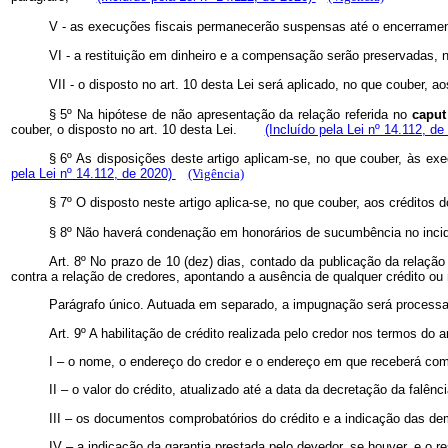
V - as execuções fiscais permanecerão suspensas até o encerramen
VI - a restituição em dinheiro e a compensação serão preservadas
VII - o disposto no art. 10 desta Lei será aplicado, no que couber,
§ 5º Na hipótese de não apresentação da relação referida no
caput
couber, o disposto no art. 10 desta Lei.
(Incluído pela Lei nº 14.112, d
§ 6º As disposições deste artigo aplicam-se, no que couber, às e
pela Lei nº 14.112, de 2020)
(Vigência)
§ 7º O disposto neste artigo aplica-se, no que couber, aos crédi
§ 8º Não haverá condenação em honorários de sucumbência no inci
Art. 8º No prazo de 10 (dez) dias, contado da publicação da relação 
contra a relação de credores, apontando a ausência de qualquer crédito ou 
Parágrafo único. Autuada em separado, a impugnação será processad
Art. 9º A habilitação de crédito realizada pelo credor nos termos do ar
I – o nome, o endereço do credor e o endereço em que receberá com
II – o valor do crédito, atualizado até a data da decretação da falênc
III – os documentos comprobatórios do crédito e a indicação das d
IV – a indicação da garantia prestada pelo devedor, se houver, e o r