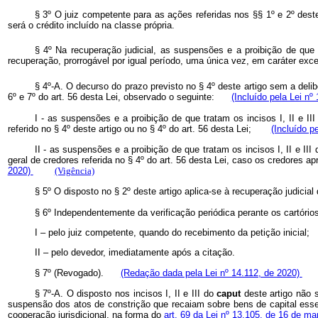
§ 3º O juiz competente para as ações referidas nos §§ 1º e 2º deste
será o crédito incluído na classe própria.
§ 4º Na recuperação judicial, as suspensões e a proibição de que t
recuperação, prorrogável por igual período, uma única vez, em caráter e
§ 4º-A. O decurso do prazo previsto no § 4º deste artigo sem a delib
6º e 7º do art. 56 desta Lei, observado o seguinte:
(Incluído pela Lei nº
I - as suspensões e a proibição de que tratam os incisos I, II e II
referido no § 4º deste artigo ou no § 4º do art. 56 desta Lei;
(Incluído p
II - as suspensões e a proibição de que tratam os incisos I, II e III
geral de credores referida no § 4º do art. 56 desta Lei, caso os credores ap
2020)
(Vigência)
§ 5º O disposto no § 2º deste artigo aplica-se à recuperação judicia
§ 6º Independentemente da verificação periódica perante os cartório
I – pelo juiz competente, quando do recebimento da petição inicial;
II – pelo devedor, imediatamente após a citação.
§ 7º (Revogado).
(Redação dada pela Lei nº 14.112, de 2020)
§ 7º-A. O disposto nos incisos I, II e III do
caput
deste artigo não s
suspensão dos atos de constrição que recaiam sobre bens de capital esse
cooperação jurisdicional, na forma do
art. 69 da Lei nº 13.105, de 16 de m