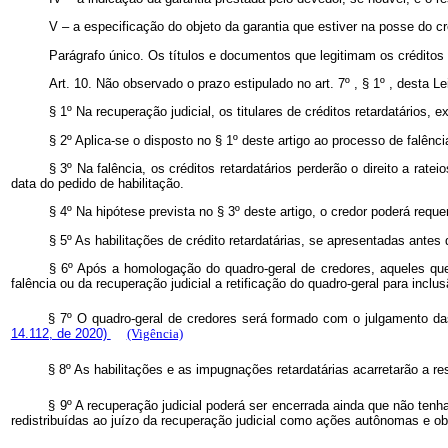
V – a especificação do objeto da garantia que estiver na posse do cr
Parágrafo único. Os títulos e documentos que legitimam os créditos 
Art. 10. Não observado o prazo estipulado no art. 7º , § 1º , desta Le
§ 1º Na recuperação judicial, os titulares de créditos retardatários, 
§ 2º Aplica-se o disposto no § 1º deste artigo ao processo de falênc
§ 3º Na falência, os créditos retardatários perderão o direito a r
data do pedido de habilitação.
§ 4º Na hipótese prevista no § 3º deste artigo, o credor poderá reque
§ 5º As habilitações de crédito retardatárias, se apresentadas ant
§ 6º Após a homologação do quadro-geral de credores, aqueles que 
falência ou da recuperação judicial a retificação do quadro-geral para inclus
§ 7º O quadro-geral de credores será formado com o julgamento 
14.112, de 2020)
(Vigência)
§ 8º As habilitações e as impugnações retardatárias acarretarão a r
§ 9º A recuperação judicial poderá ser encerrada ainda que não tenh
redistribuídas ao juízo da recuperação judicial como ações autônomas 