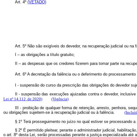
Art. 4º
(VETADO)
Art. 5º Não são exigíveis do devedor, na recuperação judicial ou na f
I – as obrigações a título gratuito;
II – as despesas que os credores fizerem para tomar parte na recupera
Art. 6º A decretação da falência ou o deferimento do processamento d
I - suspensão do curso da prescrição das obrigações do devedor suje
II - suspensão das execuções ajuizadas contra o devedor, inclusive da
Lei nº 14.112, de 2020)
(Vigência)
III - proibição de qualquer forma de retenção, arresto, penhora, seq
ou obrigações sujeitem-se à recuperação judicial ou à falência.
(Incluí
§ 1º Terá prosseguimento no juízo no qual estiver se processando a 
§ 2º É permitido pleitear, perante o administrador judicial, habilita
o art. 8º desta Lei, serão processadas perante a justiça especializada até 