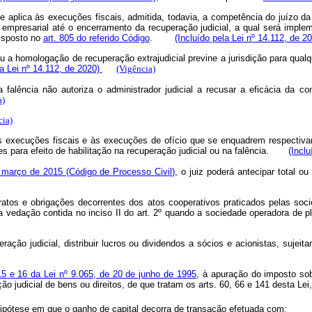
e aplica às execuções fiscais, admitida, todavia, a competência do juízo da 
empresarial até o encerramento da recuperação judicial, a qual será imple
disposto no
art. 805 do referido Código
.
(Incluído pela Lei nº 14.112, de 2
 ou a homologação de recuperação extrajudicial previne a jurisdição para qual
a Lei nº 14.112, de 2020)
(Vigência)
 falência não autoriza o administrador judicial a recusar a eficácia da 
a)
cia)
, às execuções fiscais e às execuções de ofício que se enquadrem respecti
es para efeito de habilitação na recuperação judicial ou na falência.
(Incl
e março de 2015 (Código de Processo Civil),
o juiz poderá antecipar total o
tratos e obrigações decorrentes dos atos cooperativos praticados pelas s
 vedação contida no inciso II do art. 2º quando a sociedade operadora de p
ração judicial, distribuir lucros ou dividendos a sócios e acionistas, sujei
15 e 16 da Lei nº 9.065, de 20 de junho de 1995
, à apuração do imposto sob
ção judicial de bens ou direitos, de que tratam os arts. 60, 66 e 141 desta Le
hipótese em que o ganho de capital decorra de transação efetuada com: