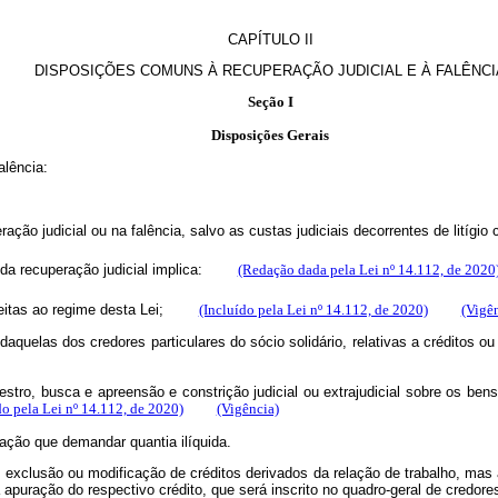
CAPÍTULO II
DISPOSIÇÕES COMUNS À RECUPERAÇÃO JUDICIAL E À FALÊNCI
Seção I
Disposições Gerais
alência:
ção judicial ou na falência, salvo as custas judiciais decorrentes de litígio
a recuperação judicial implica:
(Redação dada pela Lei nº 14.112, de 2020
itas ao regime desta Lei;
(Incluído pela Lei nº 14.112, de 2020)
(Vigê
quelas dos credores particulares do sócio solidário, relativas a créditos ou 
uestro, busca e apreensão e constrição judicial ou extrajudicial sobre os ben
do pela Lei nº 14.112, de 2020)
(Vigência)
ação que demandar quantia ilíquida.
ção, exclusão ou modificação de créditos derivados da relação de trabalho, ma
a apuração do respectivo crédito, que será inscrito no quadro-geral de credor