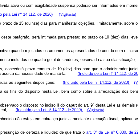
em dívida ativa ou com exigibilidade suspensa poderão ser informados em mo
do pela Lei nº 14.112, de 2020)
(Vigência)
o do prazo de 15 (quinze) dias para manifestar objeções, limitadamente, sobr
I deste parágrafo, será intimada para prestar, no prazo de 10 (dez) dias, ev
 definitivo quando rejeitados os argumentos apresentados de acordo com o inc
tamente incluídos no quadro-geral de credores, observada a sua classificaç
es, concederá prazo comum de 10 (dez) dias para que o administrador judici
ecidirá acerca da necessidade de mantê-la.
(Incluído pela Lei nº 14.112, de 2
ervadas as seguintes disposições:
(Incluído pela Lei nº 14.112, de 2020)
(V
ara os fins do disposto nesta Lei, bem como sobre a arrecadação dos ben
o, observado o disposto no inciso II do
caput
do art. 9º desta Lei e as demais
 fiscal;
(Incluído pela Lei nº 14.112, de 2020)
(Vigência)
reconhecido não esteja em cobrança judicial mediante execução fiscal, aplicar-
 a presunção de certeza e liquidez de que trata o
art. 3º da Lei nº 6.830, de 