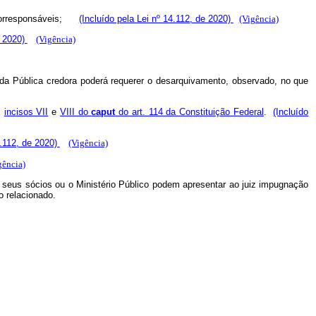
s corresponsáveis;
(Incluído pela Lei nº 14.112, de 2020)
(Vigência)
e 2020)
(Vigência)
nda Pública credora poderá requerer o desarquivamento, observado, no que
s
incisos VII
e
VIII do
caput
do art. 114 da Constituição Federal
.
(Incluído
4.112, de 2020)
(Vigência)
gência)
 ou seus sócios ou o Ministério Público podem apresentar ao juiz impugnação
o relacionado.