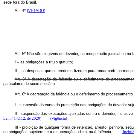
sede fora do Brasil.
Art. 4º
(VETADO)
Art. 5º Não são exigíveis do devedor, na recuperação judicial ou na f
I – as obrigações a título gratuito;
II – as despesas que os credores fizerem para tomar parte na recupera
Art. 6º A decretação da falência ou o deferimento do processame
particulares do sócio solidário.
Art. 6º A decretação da falência ou o deferimento do processamento d
I - suspensão do curso da prescrição das obrigações do devedor suje
II - suspensão das execuções ajuizadas contra o devedor, inclusive da
Lei nº 14.112, de 2020)
(Vigência)
III - proibição de qualquer forma de retenção, arresto, penhora, seq
ou obrigações sujeitem-se à recuperação judicial ou à falência.
(Incluí