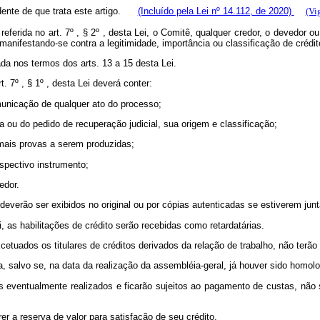
dente de que trata este artigo.
(Incluído pela Lei nº 14.112, de 2020)
(Vi
referida no art. 7º , § 2º , desta Lei, o Comitê, qualquer credor, o devedor
manifestando-se contra a legitimidade, importância ou classificação de crédit
a nos termos dos arts. 13 a 15 desta Lei.
t. 7º , § 1º , desta Lei deverá conter:
unicação de qualquer ato do processo;
ia ou do pedido de recuperação judicial, sua origem e classificação;
emais provas a serem produzidas;
espectivo instrumento;
edor.
deverão ser exibidos no original ou por cópias autenticadas se estiverem ju
i, as habilitações de crédito serão recebidas como retardatárias.
excetuados os titulares de créditos derivados da relação de trabalho, não terã
ia, salvo se, na data da realização da assembléia-geral, já houver sido homolo
ateios eventualmente realizados e ficarão sujeitos ao pagamento de custas, 
rer a reserva de valor para satisfação de seu crédito.