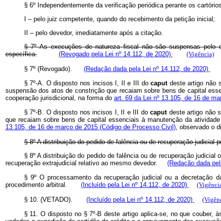
§ 6º Independentemente da verificação periódica perante os cartório
I – pelo juiz competente, quando do recebimento da petição inicial;
II – pelo devedor, imediatamente após a citação.
§ 7º As execuções de natureza fiscal não são suspensas pelo de
específica.
(Revogado pela Lei nº 14.112, de 2020)
(Vigência)
§ 7º (Revogado).
(Redação dada pela Lei nº 14.112, de 2020)
§ 7º-A. O disposto nos incisos I, II e III do
caput
deste artigo não s
suspensão dos atos de constrição que recaiam sobre bens de capital esse
cooperação jurisdicional, na forma do
art. 69 da Lei nº 13.105, de 16 de m
§ 7º-B. O disposto nos incisos I, II e III do
caput
deste artigo não s
que recaiam sobre bens de capital essenciais à manutenção da atividade 
13.105, de 16 de março de 2015 (Código de Processo Civil)
, observado o 
§ 8º A distribuição do pedido de falência ou de recuperação judicial 
§ 8º A distribuição do pedido de falência ou de recuperação judicial
recuperação extrajudicial relativo ao mesmo devedor.
(Redação dada pel
§ 9º O processamento da recuperação judicial ou a decretação da
procedimento arbitral.
(Incluído pela Lei nº 14.112, de 2020)
(Vigênci
§ 10. (VETADO).
(Incluído pela Lei nº 14.112, de 2020)
(Vigên
§ 11. O disposto no § 7º-B deste artigo aplica-se, no que couber