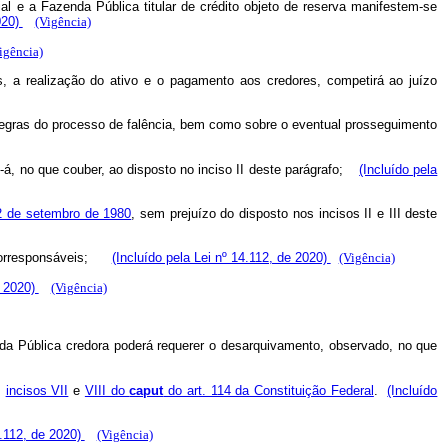
al e a Fazenda Pública titular de crédito objeto de reserva manifestem-se
020)
(Vigência)
igência)
s, a realização do ativo e o pagamento aos credores, competirá ao juízo
 regras do processo de falência, bem como sobre o eventual prosseguimento
se-á, no que couber, ao disposto no inciso II deste parágrafo;
(Incluído pela
22 de setembro de 1980
, sem prejuízo do disposto nos incisos II e III deste
s corresponsáveis;
(Incluído pela Lei nº 14.112, de 2020)
(Vigência)
e 2020)
(Vigência)
nda Pública credora poderá requerer o desarquivamento, observado, no que
s
incisos VII
e
VIII do
caput
do art. 114 da Constituição Federal
.
(Incluído
4.112, de 2020)
(Vigência)