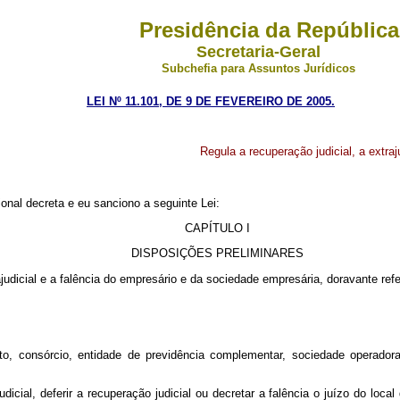
Presidência da República
Secretaria-Geral
Subchefia para Assuntos Jurídicos
LEI Nº 11.101, DE 9 DE FEVEREIRO DE 2005.
Regula a recuperação judicial, a extra
nal decreta e eu sanciono a seguinte Lei:
CAPÍTULO I
DISPOSIÇÕES PRELIMINARES
trajudicial e a falência do empresário e da sociedade empresária, doravante r
rédito, consórcio, entidade de previdência complementar, sociedade operad
icial, deferir a recuperação judicial ou decretar a falência o juízo do loca