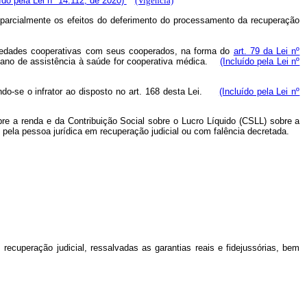
uído pela Lei nº 14.112, de 2020)
(Vigência)
u parcialmente os efeitos do deferimento do processamento da recuperação
ociedades cooperativas com seus cooperados, na forma do
art. 79 da Lei nº
lano de assistência à saúde for cooperativa médica.
(Incluído pela Lei nº
tando-se o infrator ao disposto no art. 168 desta Lei.
(Incluído pela Lei nº
re a renda e da Contribuição Social sobre o Lucro Líquido (CSLL) sobre a
i, pela pessoa jurídica em recuperação judicial ou com falência decretada.
recuperação judicial, ressalvadas as garantias reais e fidejussórias, bem