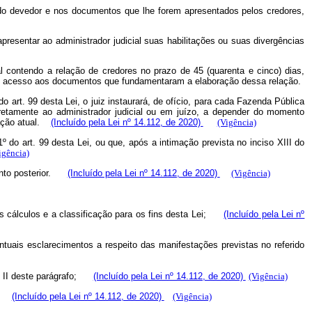
is do devedor e nos documentos que lhe forem apresentados pelos credores,
 apresentar ao administrador judicial suas habilitações ou suas divergências
tal contendo a relação de credores no prazo de 45 (quarenta e cinco) dias,
erão acesso aos documentos que fundamentaram a elaboração dessa relação.
do art. 99 desta Lei, o juiz instaurará, de ofício, para cada Fazenda Pública
 diretamente ao administrador judicial ou em juízo, a depender do momento
tuação atual.
(Incluído pela Lei nº 14.112, de 2020)
(Vigência)
º do art. 99 desta Lei, ou que, após a intimação prevista no inciso XIII do
igência)
mento posterior.
(Incluído pela Lei nº 14.112, de 2020)
(Vigência)
e os cálculos e a classificação para os fins desta Lei;
(Incluído pela Lei nº
entuais esclarecimentos a respeito das manifestações previstas no referido
iso II deste parágrafo;
(Incluído pela Lei nº 14.112, de 2020)
(Vigência)
ão;
(Incluído pela Lei nº 14.112, de 2020)
(Vigência)