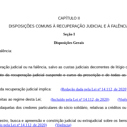
CAPÍTULO II
DISPOSIÇÕES COMUNS À RECUPERAÇÃO JUDICIAL E À FALÊNCI
Seção I
Disposições Gerais
alência:
ção judicial ou na falência, salvo as custas judiciais decorrentes de litígio
nto da recuperação judicial suspende o curso da prescrição e de todas a
a recuperação judicial implica:
(Redação dada pela Lei nº 14.112, de 2020
itas ao regime desta Lei;
(Incluído pela Lei nº 14.112, de 2020)
(Vigê
quelas dos credores particulares do sócio solidário, relativas a créditos ou 
uestro, busca e apreensão e constrição judicial ou extrajudicial sobre os ben
do pela Lei nº 14.112, de 2020)
(Vigência)