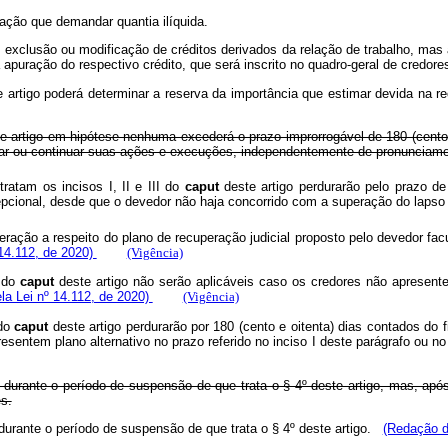
ação que demandar quantia ilíquida.
ção, exclusão ou modificação de créditos derivados da relação de trabalho, ma
a apuração do respectivo crédito, que será inscrito no quadro-geral de credor
 artigo poderá determinar a reserva da importância que estimar devida na rec
e artigo em hipótese nenhuma excederá o prazo improrrogável de 180 (cento
ciar ou continuar suas ações e execuções, independentemente de pronunciamen
ratam os incisos I, II e III do
caput
deste artigo perdurarão pelo prazo de
xcepcional, desde que o devedor não haja concorrido com a superação do la
eração a respeito do plano de recuperação judicial proposto pelo devedor facu
 14.112, de 2020)
(Vigência)
I do
caput
deste artigo não serão aplicáveis caso os credores não apresentem
ela Lei nº 14.112, de 2020)
(Vigência)
 do
caput
deste artigo perdurarão por 180 (cento e oitenta) dias contados do f
resentem plano alternativo no prazo referido no inciso I deste parágrafo ou no
ial durante o período de suspensão de que trata o § 4º deste artigo, mas, a
es.
l durante o período de suspensão de que trata o § 4º deste artigo.
(Redação d