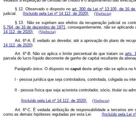
vedados a expedição de certidão de crédito e o arquivamento das execuçõ
§ 12. Observado o disposto no
art. 300 da Lei nº 13.105, de 16 d
judicial.
(Incluído pela Lei nº 14.112, de 2020)
(Vigência)
§ 13. Não se sujeitam aos efeitos da recuperação judicial os con
5.764, de 16 de dezembro de 1971
, consequentemente, não se aplicando a
14.112, de 2020)
(Vigência)
Art. 6º-A. É vedado ao devedor, até a aprovação do plano de recupe
14.112, de 2020)
Art. 6º-B. Não se aplica o limite percentual de que tratam os
arts. 
parcela do lucro líquido decorrente de ganho de capital resultante da aliena
Parágrafo único. O disposto no
caput
deste artigo não se aplica na 
I - pessoa jurídica que seja controladora, controlada, coligada ou inte
II - pessoa física que seja acionista controlador, sócio, titular ou ad
(Incluído pela Lei nº 14.112, de 2020)
(Vigência)
Art. 6º-C. É vedada atribuição de responsabilidade a terceiros em
como as demais hipóteses reguladas por esta Lei.
(Incluído pela Lei 