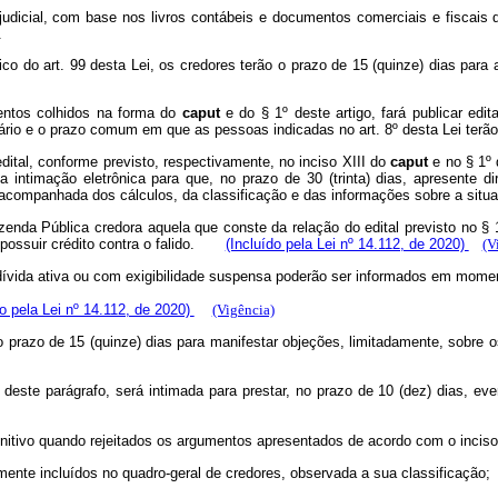
or judicial, com base nos livros contábeis e documentos comerciais e fisca
.
nico do art. 99 desta Lei, os credores terão o prazo de 15 (quinze) dias para
entos colhidos na forma do
caput
e do § 1º deste artigo, fará publicar edi
 horário e o prazo comum em que as pessoas indicadas no art. 8º desta Lei t
edital, conforme previsto, respectivamente, no inciso XIII do
caput
e no § 1º 
ua intimação eletrônica para que, no prazo de 30 (trinta) dias, apresente
a, acompanhada dos cálculos, da classificação e das informações sobre a si
enda Pública credora aquela que conste da relação do edital previsto no § 1
s, possuir crédito contra o falido.
(Incluído pela Lei nº 14.112, de 2020)
(V
em dívida ativa ou com exigibilidade suspensa poderão ser informados em mo
do pela Lei nº 14.112, de 2020)
(Vigência)
o do prazo de 15 (quinze) dias para manifestar objeções, limitadamente, sobr
I deste parágrafo, será intimada para prestar, no prazo de 10 (dez) dias, ev
 definitivo quando rejeitados os argumentos apresentados de acordo com o inc
tamente incluídos no quadro-geral de credores, observada a sua classificaç