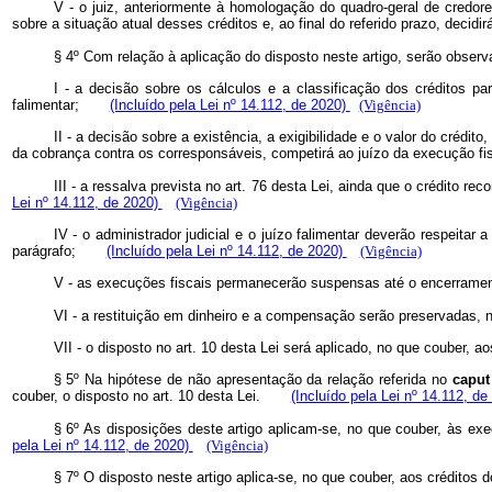
V - o juiz, anteriormente à homologação do quadro-geral de credor
sobre a situação atual desses créditos e, ao final do referido prazo, d
§ 4º Com relação à aplicação do disposto neste artigo, serão obs
I - a decisão sobre os cálculos e a classificação dos créditos p
falimentar;
(Incluído pela Lei nº 14.112, de 2020)
(Vigência)
II - a decisão sobre a existência, a exigibilidade e o valor do crédit
da cobrança contra os corresponsáveis, competirá ao juízo da execução
III - a ressalva prevista no art. 76 desta Lei, ainda que o crédito 
Lei nº 14.112, de 2020)
(Vigência)
IV - o administrador judicial e o juízo falimentar deverão respeitar
parágrafo;
(Incluído pela Lei nº 14.112, de 2020)
(Vigência)
V - as execuções fiscais permanecerão suspensas até o encerramen
VI - a restituição em dinheiro e a compensação serão preservadas
VII - o disposto no art. 10 desta Lei será aplicado, no que couber,
§ 5º Na hipótese de não apresentação da relação referida no
caput
couber, o disposto no art. 10 desta Lei.
(Incluído pela Lei nº 14.112, d
§ 6º As disposições deste artigo aplicam-se, no que couber, às e
pela Lei nº 14.112, de 2020)
(Vigência)
§ 7º O disposto neste artigo aplica-se, no que couber, aos crédi