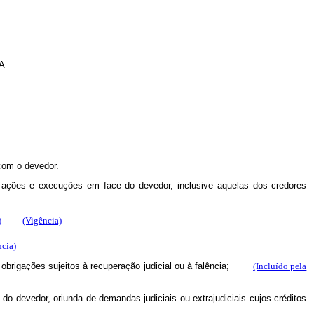
A
 com o devedor.
s ações e execuções em face do devedor, inclusive aquelas dos credores
)
(Vigência)
ncia)
obrigações sujeitos à recuperação judicial ou à falência;
(Incluído pela
s do devedor, oriunda de demandas judiciais ou extrajudiciais cujos créditos