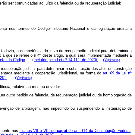
rão ser comunicadas ao juízo da falência ou da recuperação judicial:
to nos termos do Código Tributário Nacional e da legislação ordinária
, todavia, a competência do juízo da recuperação judicial para determinar a
a que se refere o § 4º deste artigo, a qual será implementada mediante a
referido Código
.
(Incluído pela Lei nº 14.112, de 2020)
(Vigência)
recuperação judicial para determinar a substituição dos atos de constrição
mentada mediante a cooperação jurisdicional, na forma do
art. 69 da Lei nº
020)
(Vigência)
falência, relativo ao mesmo devedor.
quer outro pedido de falência, de recuperação judicial ou de homologação de
convenção de arbitragem, não impedindo ou suspendendo a instauração de
vamente nos
incisos VII e VIII do
caput
do art. 114 da Constituição Federal
,