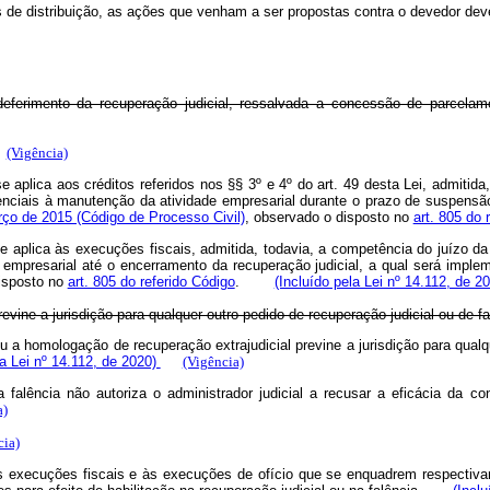
s de distribuição, as ações que venham a ser propostas contra o devedor deve
ferimento da recuperação judicial, ressalvada a concessão de parcelamen
(Vigência)
e aplica aos créditos referidos nos §§ 3º e 4º do art. 49 desta Lei, admitida
nciais à manutenção da atividade empresarial durante o prazo de suspensão 
arço de 2015 (Código de Processo Civil)
, observado o disposto no
art. 805 do 
e aplica às execuções fiscais, admitida, todavia, a competência do juízo da 
empresarial até o encerramento da recuperação judicial, a qual será imple
disposto no
art. 805 do referido Código
.
(Incluído pela Lei nº 14.112, de 2
previne a jurisdição para qualquer outro pedido de recuperação judicial ou de 
 ou a homologação de recuperação extrajudicial previne a jurisdição para qual
a Lei nº 14.112, de 2020)
(Vigência)
 falência não autoriza o administrador judicial a recusar a eficácia da 
a)
cia)
, às execuções fiscais e às execuções de ofício que se enquadrem respecti