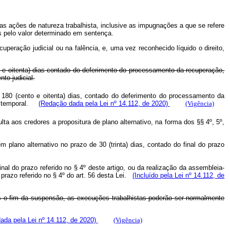
s as ações de natureza trabalhista, inclusive as impugnações a que se refere
es pelo valor determinado em sentença.
uperação judicial ou na falência, e, uma vez reconhecido líquido o direito,
 e oitenta) dias contado do deferimento do processamento da recuperação,
to judicial.
 180 (cento e oitenta) dias, contado do deferimento do processamento da
pso temporal.
(Redação dada pela Lei nº 14.112, de 2020)
(Vigência)
lta aos credores a propositura de plano alternativo, na forma dos §§ 4º, 5º,
 plano alternativo no prazo de 30 (trinta) dias, contado do final do prazo
inal do prazo referido no § 4º deste artigo, ou da realização da assembleia-
 prazo referido no § 4º do art. 56 desta Lei.
(Incluído pela Lei nº 14.112, de
pós o fim da suspensão, as execuções trabalhistas poderão ser normalmente
ada pela Lei nº 14.112, de 2020)
(Vigência)