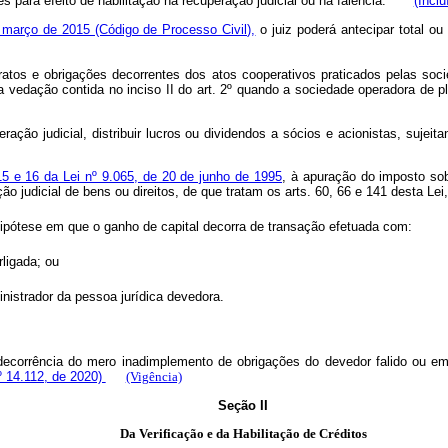
es para efeito de habilitação na recuperação judicial ou na falência.
(Incl
e março de 2015 (Código de Processo Civil),
o juiz poderá antecipar total o
tratos e obrigações decorrentes dos atos cooperativos praticados pelas s
 vedação contida no inciso II do art. 2º quando a sociedade operadora de p
ração judicial, distribuir lucros ou dividendos a sócios e acionistas, sujei
15 e 16 da Lei nº 9.065, de 20 de junho de 1995
, à apuração do imposto sob
ção judicial de bens ou direitos, de que tratam os arts. 60, 66 e 141 desta Le
hipótese em que o ganho de capital decorra de transação efetuada com:
rligada; ou
ministrador da pessoa jurídica devedora.
 decorrência do mero inadimplemento de obrigações do devedor falido ou em 
nº 14.112, de 2020)
(Vigência)
Seção II
Da Verificação e da Habilitação de Créditos