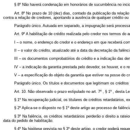
§ 8º Não haverá condenação em honorários de sucumbência no inci
Art. 8º No prazo de 10 (dez) dias, contado da publicação da relação 
contra a relação de credores, apontando a ausência de qualquer crédito ou 
Parágrafo único. Autuada em separado, a impugnação será processad
Art. 9º A habilitação de crédito realizada pelo credor nos termos do ar
I – o nome, o endereço do credor e o endereço em que receberá com
II – o valor do crédito, atualizado até a data da decretação da falênc
III – os documentos comprobatórios do crédito e a indicação das d
IV – a indicação da garantia prestada pelo devedor, se houver, e o r
V – a especificação do objeto da garantia que estiver na posse do cr
Parágrafo único. Os títulos e documentos que legitimam os créditos 
Art. 10. Não observado o prazo estipulado no art. 7º , § 1º , desta Le
§ 1º Na recuperação judicial, os titulares de créditos retardatários, 
§ 2º Aplica-se o disposto no § 1º deste artigo ao processo de falênc
§ 3º Na falência, os créditos retardatários perderão o direito a r
data do pedido de habilitação.
§ 4º Na hipótese prevista no § 3º deste artigo, o credor poderá reque