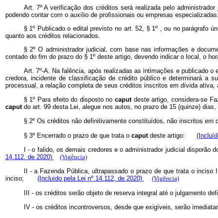
Art. 7º A verificação dos créditos será realizada pelo administrad
podendo contar com o auxílio de profissionais ou empresas especializadas
§ 1º Publicado o edital previsto no art. 52, § 1º , ou no parágrafo ú
quanto aos créditos relacionados.
§ 2º O administrador judicial, com base nas informações e docum
contado do fim do prazo do § 1º deste artigo, devendo indicar o local, o
Art. 7º-A. Na falência, após realizadas as intimações e publicado o 
credora, incidente de classificação de crédito público e determinará a s
processual, a relação completa de seus créditos inscritos em dívida ativ
§ 1º Para efeito do disposto no
caput
deste artigo, considera-se Faz
caput
do art. 99 desta Lei, alegue nos autos, no prazo de 15 (quinze) dia
§ 2º Os créditos não definitivamente constituídos, não inscritos 
§ 3º Encerrado o prazo de que trata o
caput
deste artigo:
(Incluí
I - o falido, os demais credores e o administrador judicial disporã
14.112, de 2020)
(Vigência)
II - a Fazenda Pública, ultrapassado o prazo de que trata o inciso 
inciso;
(Incluído pela Lei nº 14.112, de 2020)
(Vigência)
III - os créditos serão objeto de reserva integral até o julgamento
IV - os créditos incontroversos, desde que exigíveis, serão imedia