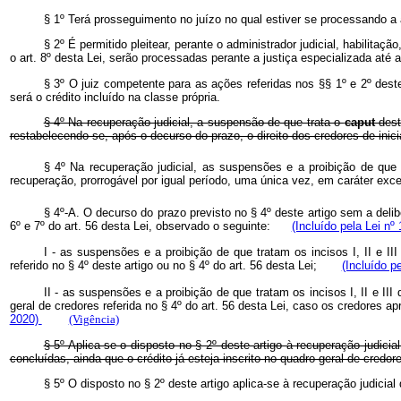
§ 1º Terá prosseguimento no juízo no qual estiver se processando a 
§ 2º É permitido pleitear, perante o administrador judicial, habilita
o art. 8º desta Lei, serão processadas perante a justiça especializada até 
§ 3º O juiz competente para as ações referidas nos §§ 1º e 2º deste
será o crédito incluído na classe própria.
§ 4º Na recuperação judicial, a suspensão de que trata o
caput
dest
restabelecendo-se, após o decurso do prazo, o direito dos credores de ini
§ 4º Na recuperação judicial, as suspensões e a proibição de que t
recuperação, prorrogável por igual período, uma única vez, em caráter e
§ 4º-A. O decurso do prazo previsto no § 4º deste artigo sem a delib
6º e 7º do art. 56 desta Lei, observado o seguinte:
(Incluído pela Lei nº
I - as suspensões e a proibição de que tratam os incisos I, II e II
referido no § 4º deste artigo ou no § 4º do art. 56 desta Lei;
(Incluído p
II - as suspensões e a proibição de que tratam os incisos I, II e III
geral de credores referida no § 4º do art. 56 desta Lei, caso os credores ap
2020)
(Vigência)
§ 5º Aplica-se o disposto no § 2º deste artigo à recuperação judic
concluídas, ainda que o crédito já esteja inscrito no quadro-geral de credor
§ 5º O disposto no § 2º deste artigo aplica-se à recuperação judicia