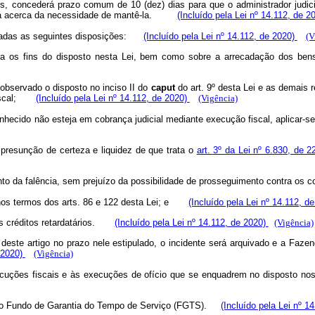
es, concederá prazo comum de 10 (dez) dias para que o administrador judici
ecidirá acerca da necessidade de mantê-la.
(Incluído pela Lei nº 14.112, de 2
ervadas as seguintes disposições:
(Incluído pela Lei nº 14.112, de 2020)
(V
ara os fins do disposto nesta Lei, bem como sobre a arrecadação dos ben
o, observado o disposto no inciso II do
caput
do art. 9º desta Lei e as demais
 fiscal;
(Incluído pela Lei nº 14.112, de 2020)
(Vigência)
reconhecido não esteja em cobrança judicial mediante execução fiscal, aplicar-
 a presunção de certeza e liquidez de que trata o
art. 3º da Lei nº 6.830, de 
to da falência, sem prejuízo da possibilidade de prosseguimento contra o
, nos termos dos arts. 86 e 122 desta Lei; e
(Incluído pela Lei nº 14.112, d
 aos créditos retardatários.
(Incluído pela Lei nº 14.112, de 2020)
(Vigência)
deste artigo no prazo nele estipulado, o incidente será arquivado e a Faze
e 2020)
(Vigência)
xecuções fiscais e às execuções de ofício que se enquadrem no disposto no
tos do Fundo de Garantia do Tempo de Serviço (FGTS).
(Incluído pela Lei nº 1