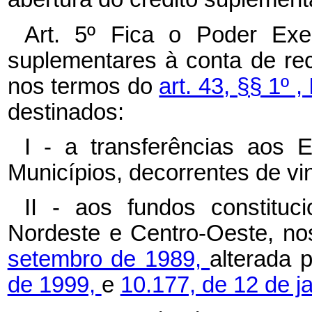
Art. 5º Fica o Poder Exec
suplementares à conta de re
nos termos do
art. 43, §§ 1º , 
destinados:
I - a transferências aos E
Municípios, decorrentes de vin
II - aos fundos constituc
Nordeste e Centro-Oeste, n
setembro de 1989,
alterada 
de 1999,
e
10.177, de 12 de j