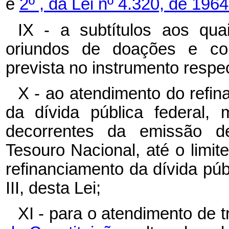
e
2º , da Lei nº 4.320, de 1964
IX - a subtítulos aos qu
oriundos de doações e con
prevista no instrumento respec
X - ao atendimento do refin
da dívida pública federal, 
decorrentes da emissão de
Tesouro Nacional, até o limit
refinanciamento da dívida públ
III, desta Lei;
XI - para o atendimento de t