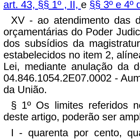
art. 43, §§ 1º , II,
e
§§ 3º e 4º 
XV - ao atendimento das 
orçamentárias do Poder Judic
dos subsídios da magistratu
estabelecidos no item 2, alíne
Lei, mediante anulação da 
04.846.1054.2E07.0002 - Aum
da União.
§ 1º Os limites referidos n
deste artigo, poderão ser amp
I - quarenta por cento, q