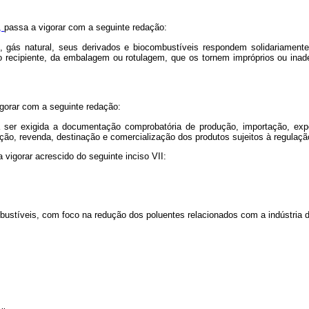
9,
passa a vigorar com a seguinte redação:
, gás natural, seus derivados e biocombustíveis respondem solidariamente
do recipiente, da embalagem ou rotulagem, que os tornem impróprios ou in
gorar com a seguinte redação:
á ser exigida a documentação comprobatória de produção, importação, expo
ção, revenda, destinação e comercialização dos produtos sujeitos à regulaçã
 vigorar acrescido do seguinte inciso VII:
ustíveis, com foco na redução dos poluentes relacionados com a indústria de