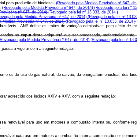
trial para produção de biodiesel;
(Revogado pela Medida Provisória nº 647, de
s;
(Revogado pela Medida Provisória nº 647, de 2014)
(Revogado pela lei nº 1
rovisória nº 647, de 2014)
(Revogado pela lei nº 13.033, de 2014
)
evogado pela Medida Provisória nº 647, de 2014)
(Revogado pela lei nº 13.0
a Medida Provisória nº 647, de 2014)
(Revogado pela lei nº 13.033, de 2014
)
stíveis - ANP definir os limites de variação admissíveis para efeito de me
cionados no
caput
deste artigo terá que ser processado, preferencialmente, a
(Revogado pela Medida Provisória nº 647, de 2014)
(Revogado pela lei nº 13.
7,
passa a vigorar com a seguinte redação:
como os de uso do gás natural, do carvão, da energia termonuclear, dos bioc
gorar acrescido dos incisos XXIV e XXV, com a seguinte redação:
ssa renovável para uso em motores a combustão interna ou, conforme regu
;
enovável para uso em motores a combustão interna com ignição por compres