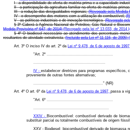
I - a disponibilidade de oferta de matéria-prima e a capacidade indus
II - a participação da agricultura familiar na oferta de matérias-prima
III - a redução das desigualdades regionais;
(Revogado pela Medida P
IV - o desempenho dos motores com a utilização do combustível;
(R
V - as políticas industriais e de inovação tecnológica.
(Revogado pel
§ 3º Caberá à Agência Nacional do Petróleo, Gás Natural e Biocombu
Medida Provisória nº 647, de 2014)
(Revogado pela lei nº 13.033, de 2014
)
§ 4º O biodiesel necessário ao atendimento dos percentuais men
resultantes de atividade extrativista.
(Incluído pela Lei nº 11.116, de 2005)
Art. 3º O inciso IV do art. 2º da
Lei nº 9.478, de 6 de agosto de 199
"Art. 2º .........................................................
..............................................................
IV -
estabelecer diretrizes para programas específicos, 
proveniente de outras fontes alternativas;
............................................................" (NR)
Art. 4º O art. 6º da
Lei nº 9.478, de 6 de agosto de 1997,
passa a vi
"Art. 6º .........................................................
.................................................................
XXIV -
Biocombustível: combustível derivado de bioma
substituir parcial ou totalmente combustíveis de origem fóssil
XXV - Biodiesel: biocombustível derivado de biomassa r