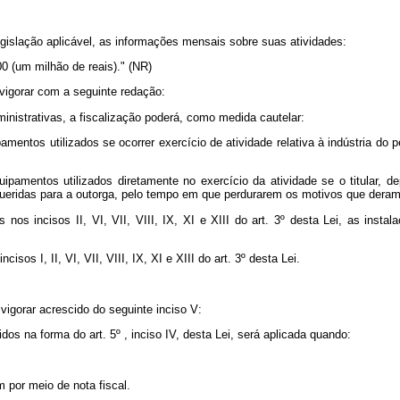
egislação aplicável, as informações mensais sobre suas atividades:
00 (um milhão de reais)." (NR)
vigorar com a seguinte redação:
nistrativas, a fiscalização poderá, como medida cautelar:
uipamentos utilizados se ocorrer exercício de atividade relativa à indústria d
 equipamentos utilizados diretamente no exercício da atividade se o titular, 
ueridas para a outorga, pelo tempo em que perdurarem os motivos que deram 
tos nos incisos II, VI, VII, VIII, IX, XI e XIII do art. 3º desta Lei, as ins
sos I, II, VI, VII, VIII, IX, XI e XIII do art. 3º desta Lei.
vigorar acrescido do seguinte inciso V:
os na forma do art. 5º , inciso IV, desta Lei, será aplicada quando:
 por meio de nota fiscal.