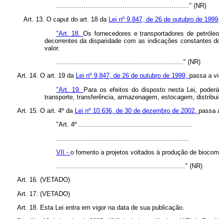
...................................................................." (NR)
Art. 13. O caput do art. 18 da
Lei nº 9.847, de 26 de outubro de 199
"Art. 18.
Os fornecedores e transportadores de petróleo
decorrentes da disparidade com as indicações constantes 
valor.
................................................................." (NR)
Art. 14. O art. 19 da
Lei nº 9.847, de 26 de outubro de 1999,
passa a vi
"Art. 19.
Para os efeitos do disposto nesta Lei, poder
transporte, transferência, armazenagem, estocagem, distribui
Art. 15. O art. 4º da
Lei nº 10.636, de 30 de dezembro de 2002,
passa a
"Art. 4º ..........................................................
....................................................................
VII -
o fomento a projetos voltados à produção de biocomb
.................................................................." (NR)
Art. 16. (VETADO)
Art. 17. (VETADO)
Art. 18. Esta Lei entra em vigor na data de sua publicação.