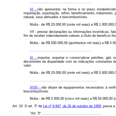
............................................................
VI -
não apresentar, na forma e no prazo estabelecido
importação, exportação, refino, beneficiamento, tratamento,
natural, seus derivados e biocombustíveis:
Multa - de R$ 20.000,00 (vinte mil reais) a R$ 1.000.000,
VII - prestar declarações ou informações inverídicas, falsi
fim de receber indevidamente valores a título de benefício fi
Multa - de R$ 500.000,00 (quinhentos mil reais) a R$ 5.00
...........................................................
XI -
importar, exportar e comercializar petróleo, gás 
decorrentes da disparidade com as indicações constantes 
valor:
Multa - de R$ 20.000,00 (vinte mil reais) a R$ 5.000.000,0
.................................................................
XVIII -
não dispor de equipamentos necessários à verif
biocombustíveis:
Multa - de R$ 5.000,00 (cinco mil reais) a R$ 50.000,00 (c
Art. 10. O art. 3º da
Lei nº 9.847, de 26 de outubro de 1999,
passa a 
"Art. 3º ..........................................................