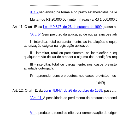
.................................................................
XIX -
não enviar, na forma e no prazo estabelecidos na l
Multa - de R$ 20.000,00 (vinte mil reais) a R$ 1.000.000,
Art. 11. O art. 5º da
Lei nº 9.847, de 26 de outubro de 1999,
passa a 
"Art. 5º
Sem prejuízo da aplicação de outras sanções admi
I - interditar, total ou parcialmente, as instalações e eq
autorização exigida na legislação aplicável;
II - interditar, total ou parcialmente, as instalações e
qualquer razão deixar de atender a alguma das condições req
III - interditar, total ou parcialmente, nos casos previs
atividade outorgada;
IV - apreender bens e produtos, nos casos previstos nos inci
..............................................................." (NR)
Art. 12. O art. 11 da
Lei nº 9.847, de 26 de outubro de 1999,
passa a 
"Art. 11.
A penalidade de perdimento de produtos apreendid
................................................................
V -
o produto apreendido não tiver comprovação de origem