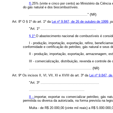
f)
25% (vinte e cinco por cento) ao Ministério da Ciência 
do gás natural e dos biocombustíveis.
.........................................................." (NR)
Art. 8º O § 1º do art. 1º da
Lei nº 9.847, de 26 de outubro de 1999,
p
"Art. 1º .......................................................
§ 1º
O abastecimento nacional de combustíveis é consider
I - produção, importação, exportação, refino, beneficiam
conformidade e certificação do petróleo, gás natural e seus d
II - produção, importação, exportação, armazenagem, esto
III - comercialização, distribuição, revenda e controle de 
.............................................................. (NR)
Art. 9º Os incisos II, VI, VII, XI e XVIII do art. 3º da
Lei nº 9.847, d
"Art. 3º ..........................................................
.......................................................
II -
importar, exportar ou comercializar petróleo, gás n
permitida ou diversa da autorizada, na forma prevista na legis
Multa - de R$ 20.000,00 (vinte mil reais) a R$ 5.000.000,0