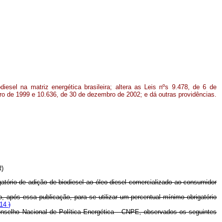
iesel na matriz energética brasileira; altera as Leis nºs 9.478, de 6 de
ro de 1999 e 10.636, de 30 de dezembro de 2002; e dá outras providências.
R)
gatório de adição de biodiesel ao óleo diesel comercializado ao consumidor
o, após essa publicação, para se utilizar um percentual mínimo obrigatório
014
)
onselho Nacional de Política Energética - CNPE, observados os seguintes