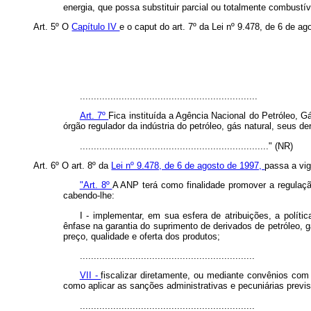
energia, que possa substituir parcial ou totalmente combustív
Art. 5º O
Capítulo IV
e o caput do art. 7º da Lei nº 9.478, de 6 de 
................................................................
Art. 7º
Fica instituída a Agência Nacional do Petróleo, 
órgão regulador da indústria do petróleo, gás natural, seus d
...................................................................." (NR)
Art. 6º O art. 8º da
Lei nº 9.478, de 6 de agosto de 1997,
passa a vi
"Art. 8º
A ANP terá como finalidade promover a regulação
cabendo-lhe:
I - implementar, em sua esfera de atribuições, a políti
ênfase na garantia do suprimento de derivados de petróleo, g
preço, qualidade e oferta dos produtos;
...............................................................
VII -
fiscalizar diretamente, ou mediante convênios com 
como aplicar as sanções administrativas e pecuniárias previs
...............................................................