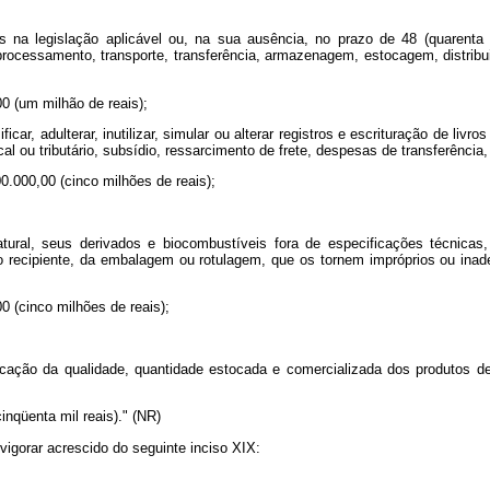
s na legislação aplicável ou, na sua ausência, no prazo de 48 (quarenta
 processamento, transporte, transferência, armazenagem, estocagem, distribu
00 (um milhão de reais);
ficar, adulterar, inutilizar, simular ou alterar registros e escrituração de liv
scal ou tributário, subsídio, ressarcimento de frete, despesas de transferênci
0.000,00 (cinco milhões de reais);
natural, seus derivados e biocombustíveis fora de especificações técnica
do recipiente, da embalagem ou rotulagem, que os tornem impróprios ou in
0 (cinco milhões de reais);
icação da qualidade, quantidade estocada e comercializada dos produtos de
inqüenta mil reais)." (NR)
vigorar acrescido do seguinte inciso XIX: