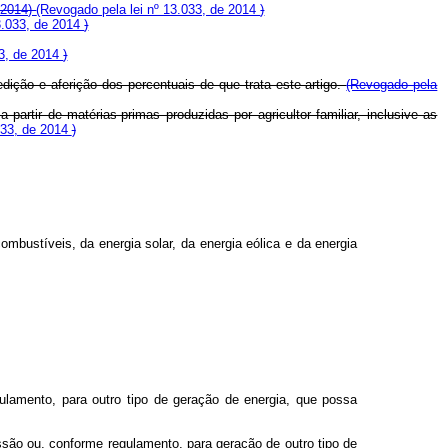
 2014)
(Revogado pela lei nº 13.033, de 2014
)
3.033, de 2014
)
33, de 2014
)
dição e aferição dos percentuais de que trata este artigo.
(Revogado pela
 partir de matérias-primas produzidas por agricultor familiar, inclusive as
033, de 2014
)
ombustíveis, da energia solar, da energia eólica e da energia
lamento, para outro tipo de geração de energia, que possa
são ou, conforme regulamento, para geração de outro tipo de