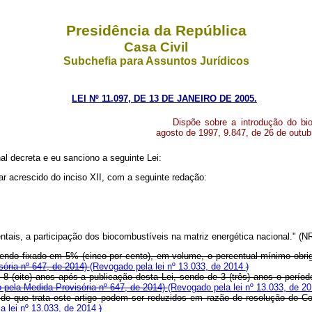
Presidência da República
Casa Civil
Subchefia para Assuntos Jurídicos
LEI Nº 11.097, DE 13 DE JANEIRO DE 2005.
Dispõe sobre a introdução do biod
agosto de 1997, 9.847, de 26 de outub
l decreta e eu sanciono a seguinte Lei:
ar acrescido do inciso XII, com a seguinte redação:
tais, a participação dos biocombustíveis na matriz energética nacional." (N
a, sendo fixado em 5% (cinco por cento), em volume, o percentual mínimo obri
ória nº 647, de 2014)
(Revogado pela lei nº 13.033, de 2014
)
 8 (oito) anos após a publicação desta Lei, sendo de 3 (três) anos o períod
 pela Medida Provisória nº 647, de 2014)
(Revogado pela lei nº 13.033, de 2
 de que trata este artigo podem ser reduzidos em razão de resolução do C
a lei nº 13.033, de 2014
)