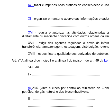
IX -
fazer cumprir as boas práticas de conservação e uso
...............................................................
XI -
organizar e manter o acervo das informações e dados 
...............................................................
XVI -
regular e autorizar as atividades relacionadas
diretamente ou mediante convênios com outros órgãos da Uniã
XVII - exigir dos agentes regulados o envio de infor
transferência, armazenagem, estocagem, distribuição, revend
XVIII - especificar a qualidade dos derivados de petróleo
Art. 7º A alínea d do inciso I e a alínea f do inciso II do art. 49 da
Lei
"Art. 49. .........................................................
I - ......................................................................
...............................................................
d)
25% (vinte e cinco por cento) ao Ministério da Ciên
petróleo, do gás natural e dos biocombustíveis;
II - ................................................................
...................................................................