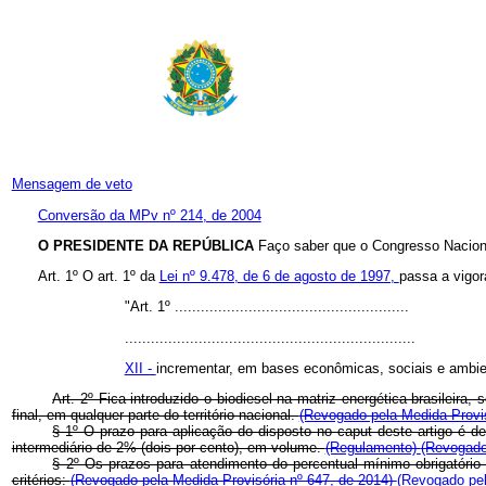
Mensagem de veto
Conversão da MPv nº 214, de 2004
O PRESIDENTE DA REPÚBLICA
Faço saber que o Congresso Naciona
Art. 1º O art. 1º da
Lei nº 9.478, de 6 de agosto de 1997,
passa a vigor
"Art. 1º ......................................................
...................................................................
XII -
incrementar, em bases econômicas, sociais e ambien
Art. 2º Fica introduzido o biodiesel na matriz energética brasileir
final, em qualquer parte do território nacional.
(Revogado pela Medida Provis
§ 1º O prazo para aplicação do disposto no caput deste artigo é de
intermediário de 2% (dois por cento), em volume.
(Regulamento)
(Revogado
§ 2º Os prazos para atendimento do percentual mínimo obrigatório
critérios:
(Revogado pela Medida Provisória nº 647, de 2014)
(Revogado pel