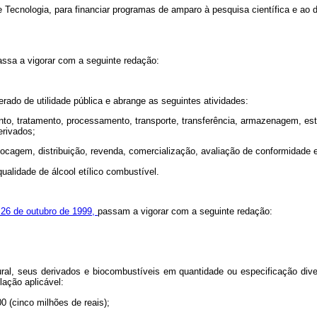
e Tecnologia, para financiar programas de amparo à pesquisa científica e ao 
assa a vigorar com a seguinte redação:
ado de utilidade pública e abrange as seguintes atividades:
ento, tratamento, processamento, transporte, transferência, armazenagem, es
erivados;
cagem, distribuição, revenda, comercialização, avaliação de conformidade e 
qualidade de álcool etílico combustível.
e 26 de outubro de 1999,
passam a vigorar com a seguinte redação:
atural, seus derivados e biocombustíveis em quantidade ou especificação di
lação aplicável:
0 (cinco milhões de reais);