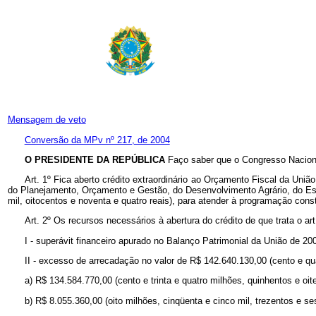
Mensagem de veto
Conversão da MPv nº 217, de 2004
O PRESIDENTE DA REPÚBLICA
Faço saber que o Congresso Naciona
Art. 1º Fica aberto crédito extraordinário ao Orçamento Fiscal da União
do Planejamento, Orçamento e Gestão, do Desenvolvimento Agrário, do Espo
mil, oitocentos e noventa e quatro reais), para atender à programação cons
Art. 2º Os recursos necessários à abertura do crédito de que trata o ar
I - superávit financeiro apurado no Balanço Patrimonial da União de 20
II - excesso de arrecadação no valor de R$ 142.640.130,00 (cento e quar
a) R$ 134.584.770,00 (cento e trinta e quatro milhões, quinhentos e oi
b) R$ 8.055.360,00 (oito milhões, cinqüenta e cinco mil, trezentos e se