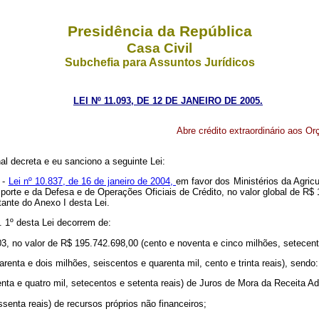
Presidência da República
Casa Civil
Subchefia para Assuntos Jurídicos
LEI Nº 11.093, DE 12 DE JANEIRO DE 2005.
Abre crédito extraordinário aos Or
l decreta e eu sanciono a seguinte Lei:
 -
Lei nº 10.837, de 16 de janeiro de 2004,
em favor dos Ministérios da Agric
rte e da Defesa e de Operações Oficiais de Crédito, no valor global de R$ 1
tante do Anexo I desta Lei.
t. 1º desta Lei decorrem de:
03, no valor de R$ 195.742.698,00 (cento e noventa e cinco milhões, setecento
enta e dois milhões, seiscentos e quarenta mil, cento e trinta reais), sendo:
tenta e quatro mil, setecentos e setenta reais) de Juros de Mora da Receita A
ssenta reais) de recursos próprios não financeiros;